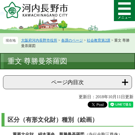
ペ
メ
ー
ニ
メ
ジ
ュ
ニ
の
ー
ュ
先
を
ー
頭
飛
大阪府河内長野市役所
>
各課のページ
>
社会教育第2課
>
重文 尊勝
で
ば
曼荼羅図
す。
し
て
本
重文 尊勝曼荼羅図
本
文
文
へ
ページ内目次
更新日：2018年10月11日更新
区分（有形文化財）種別（絵画）
重要文化財
絹本著色 尊勝曼荼羅図
（寺伝金剛三尊像）