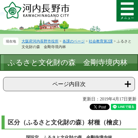
ペ
メ
ー
ニ
メ
ジ
ュ
ニ
の
ー
ュ
先
を
ー
頭
飛
大阪府河内長野市役所
>
各課のページ
>
社会教育第2課
>
ふるさと
で
ば
文化財の森 金剛寺境内林
す。
し
て
本
ふるさと文化財の森 金剛寺境内林
本
文
文
へ
ページ内目次
更新日：2019年4月17日更新
区分（ふるさと文化財の森）材種（檜皮）
国設定 ふるさと文化財の森 金剛寺境内林