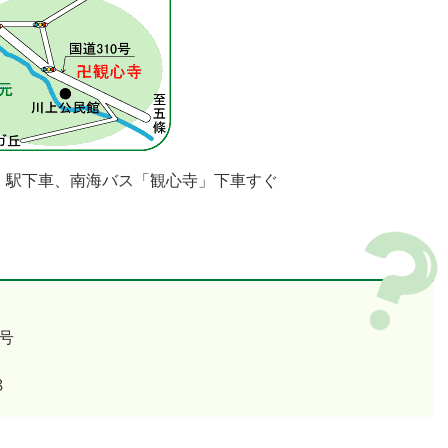
」駅下車、南海バス「観心寺」下車すぐ
号
8