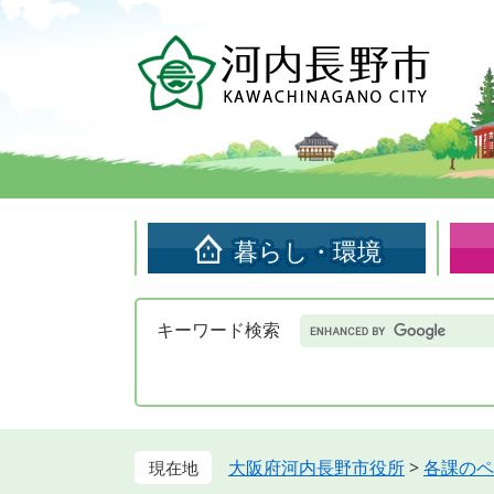
ペ
メ
ー
ニ
ジ
ュ
の
ー
先
を
頭
飛
で
ば
す。
し
て
暮らし・環境
本
文
へ
Google
キーワード検索
カ
ス
タ
ム
検
索
大阪府河内長野市役所
>
各課のペ