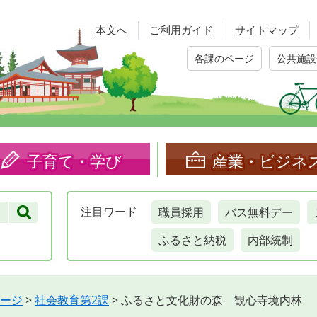
本文へ
ご利用ガイド
サイトマップ
各課のページ
公共施設
子育て・学び
産業・ビジネ
職員採用
バス無料デー
注目
ワード
ふるさと納税
内部統制
ージ
>
社会教育第2課
>
ふるさと文化財の森 観心寺境内林