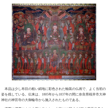
本品は少し布目の粗い絹地に彩色された軸装の仏画で、よく当初の
姿を残している。伝来は、1805年から1837年の間に奈良県桜井市大神
神社の神宮寺の大御輪寺から施入されたものである。