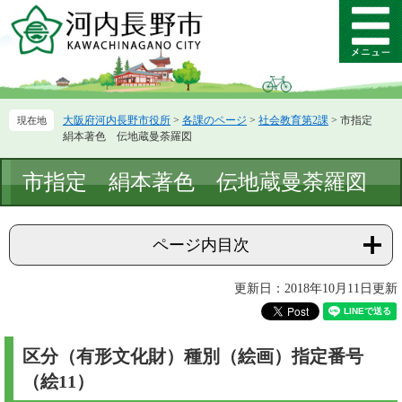
ペ
メ
ー
ニ
メ
ジ
ュ
ニ
の
ー
ュ
先
を
ー
頭
飛
大阪府河内長野市役所
>
各課のページ
>
社会教育第2課
>
市指定
で
ば
絹本著色 伝地蔵曼荼羅図
す。
し
て
本
市指定 絹本著色 伝地蔵曼荼羅図
本
文
文
へ
ページ内目次
更新日：2018年10月11日更新
区分（有形文化財）種別（絵画）指定番号
（絵11）