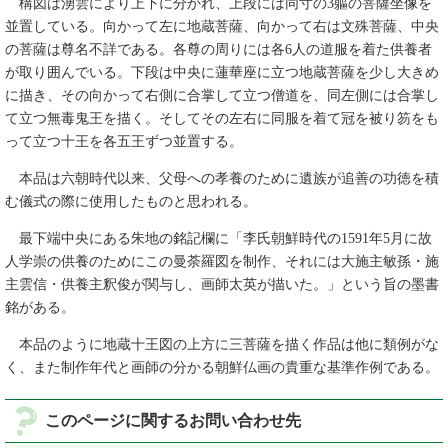
構図は湧雲により上下に分かれ、上段には同寸の3軀の菩薩坐像を
並置している。向かって左に地蔵菩薩、向かって右は文殊菩薩、中央
の菩薩は尊名不詳である。各尊の周りには各6人の道服を着た供養者
が取り囲んでいる。下段は中央に蓮華座に立つ地蔵菩薩を少し大きめ
に描き、その向かって右側に合掌して立つ僧道を、同左側には合掌し
て立つ無毒鬼王を描く。そしてその左右に同服を着て冠を被り笏をも
って立つ十王を各五王ずつ並置する。
本品は六朝時代以来、父母への孝養のために遺族が追善の功徳を積
む儀式の際に使用したものと思われる。
最下端中央にある朱地の銘記欄に「李氏朝鮮時代の1591年5月に故
人学崇の供養のためにこの曼荼羅図を制作、それには大施主敏孫・施
主雲信・供養主釈俊が関与し、画師太英が描いた。」という旨の墨書
銘がある。
本品のように地蔵十王図の上方に三菩薩を描く作品は他に類例がな
く、また制作年代と画師の分かる朝鮮仏画の貴重な基準作例である。
このページに関するお問い合わせ先