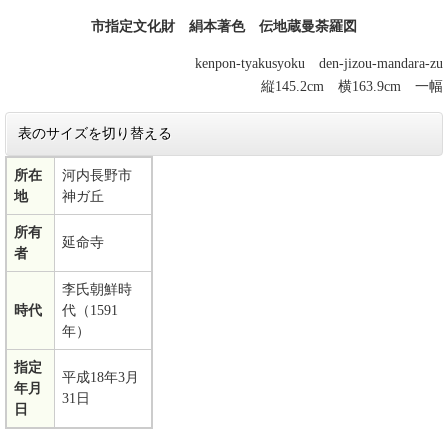
市指定文化財 絹本著色 伝地蔵曼荼羅図
kenpon-tyakusyoku den-jizou-mandara-zu
縦145.2cm 横163.9cm 一幅
表のサイズを切り替える
所在
河内長野市
地
神ガ丘
所有
延命寺
者
李氏朝鮮時
時代
代（1591
年）
指定
平成18年3月
年月
31日
日