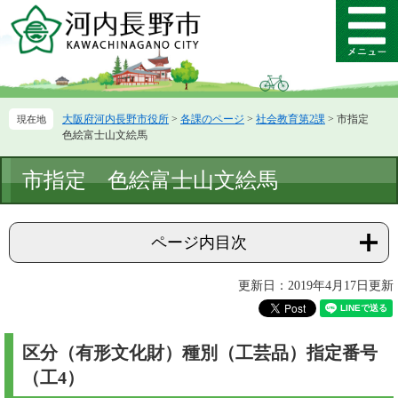
ペ
メ
ー
ニ
メ
ジ
ュ
ニ
の
ー
ュ
先
を
ー
頭
飛
大阪府河内長野市役所
>
各課のページ
>
社会教育第2課
>
市指定
で
ば
色絵富士山文絵馬
す。
し
て
本
市指定 色絵富士山文絵馬
本
文
文
へ
ページ内目次
更新日：2019年4月17日更新
区分（有形文化財）種別（工芸品）指定番号
（工4）