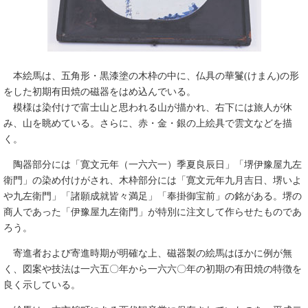
本絵馬は、五角形・黒漆塗の木枠の中に、仏具の華鬘(けまん)の形
をした初期有田焼の磁器をはめ込んでいる。
模様は染付けで富士山と思われる山が描かれ、右下には旅人が休
み、山を眺めている。さらに、赤・金・銀の上絵具で雲文などを描
く。
陶器部分には「寛文元年（一六六一）季夏良辰日」「堺伊豫屋九左
衛門」の染め付けがされ、木枠部分には「寛文元年九月吉日、堺いよ
や九左衛門」「諸願成就皆々満足」「奉掛御宝前」の銘がある。堺の
商人であった「伊豫屋九左衛門」が特別に注文して作らせたものであ
ろう。
寄進者および寄進時期が明確な上、磁器製の絵馬はほかに例が無
く、図案や技法は一六五〇年から一六六〇年の初期の有田焼の特徴を
良く示している。