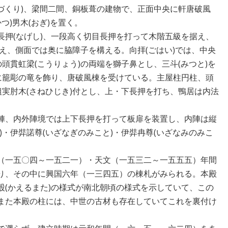
づくり)、梁間二間、銅板葺の建物で、正面中央に軒唐破風
つ)男木(おぎ)を置く。
押(なげし)、一段高く切目長押を打って木階五級を据え、
据え、側面では奥に脇障子を構える。向拝(ごはい)では、中央
頭貫虹梁(こうりょう)の両端を獅子鼻とし、三斗(みつと)を
央に籠彫の竜を飾り、唐破風棟を受けている。主屋柱円柱、頭
組実肘木(さねひじき)付とし、上・下長押を打ち、鴨居は内法
。
陣、内外陣境では上下長押を打って板扉を装置し、内陣は縦
)・伊弉諾尊(いざなぎのみこと)・伊弉冉尊(いざなみのみこ
（一五〇四～一五二一）・天文（一五三二～一五五五）年間
り、その中に興国六年（一三四五）の棟札がみられる。本殿
股(かえるまた)の様式が南北朝頃の様式を示していて、この
また本殿の柱には、中世の古材も存在していてこれを裏付け