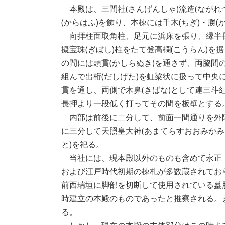
本殿は、三間社(さんげんしゃ)流造(ながれ
(からはふ)を飾り、本棟には千木(ちぎ)・勝(か
向拝柱面取角柱、足元に浜床を張り、縁半長
擬宝珠(ぎぼし)柱をたて登高欄(こうらん)を
の間には頭貫(かしらぬき)を通さず、両脇間の
組んで出桁(だしげた)を虹梁状に扱って中
貫を通し、両側で木鼻(きばな)として連三斗
長押より一段低く打ってその間を板壁とする
内部は前後に二分して、前面一間通りを外
に三分して天照皇大神(あまてらすおおみかみ
と)を祀る。
当社には、現本殿以外のものも含めて永正
および江戸時代初期の棟札が多数蔵されてお
前西瑞垣に脚部を切断して使用されている蟇
時建立の本殿のものであったと推察される。
る。