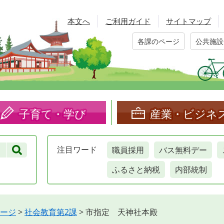
本文へ
ご利用ガイド
サイトマップ
各課のページ
公共施設
子育て・学び
産業・ビジネ
職員採用
バス無料デー
注目
ワード
ふるさと納税
内部統制
ージ
>
社会教育第2課
>
市指定 天神社本殿