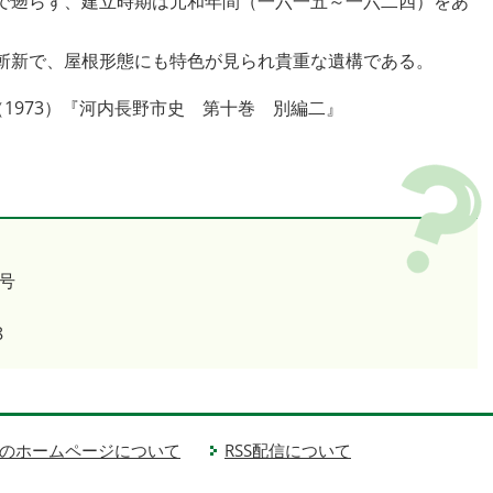
で遡らず、建立時期は元和年間（一六一五～一六二四）をあ
斬新で、屋根形態にも特色が見られ貴重な遺構である。
1973）『河内長野市史 第十巻 別編二』
号
8
のホームページについて
RSS配信について