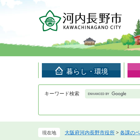
ペ
メ
ー
ニ
ジ
ュ
の
ー
先
を
頭
飛
で
ば
す。
し
て
暮らし・環境
本
文
へ
Google
キーワード検索
カ
ス
タ
ム
検
索
大阪府河内長野市役所
>
各課のペ