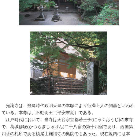
光滝寺は、飛鳥時代欽明天皇の本願により行満上人の開基といわれ
ている。本尊は、不動明王（平安末期）である。
江戸時代において、当寺は天台宗京都若王子(にゃくおうじ)の末寺
で、葛城修験(かつらぎしゅげん)二十八宿の第十四宿であり、西国第
四番の札所である槙尾山施福寺の奥院でもあった。現在境内には本