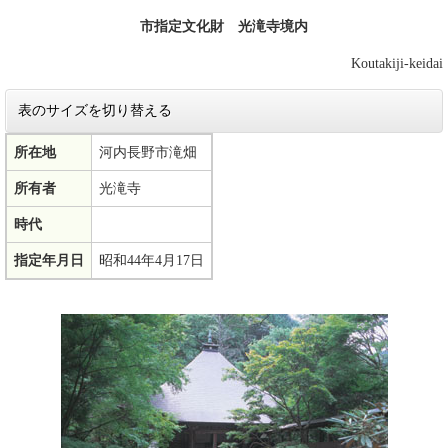
市指定文化財 光滝寺境内
Koutakiji-keidai
表のサイズを切り替える
所在地
河内長野市滝畑
所有者
光滝寺
時代
指定年月日
昭和44年4月17日