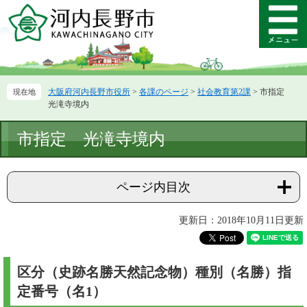
ペ
メ
ー
ニ
メ
ジ
ュ
ニ
の
ー
ュ
先
を
ー
頭
飛
大阪府河内長野市役所
>
各課のページ
>
社会教育第2課
>
市指定
で
ば
光滝寺境内
す。
し
て
本
市指定 光滝寺境内
本
文
文
へ
ページ内目次
更新日：2018年10月11日更新
区分（史跡名勝天然記念物）種別（名勝）指
定番号（名1）