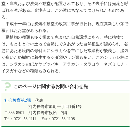
堂・庫裏および炭焼不動堂が配置されており、その裏手には光滝と呼
ばれる滝がある。光滝寺は、この滝にちなんでつけられたものであ
る。
平成十一年には炭焼不動堂の改築工事が行われ、現在真新しい茅で
覆われたお堂がみられる。
動植物の種類も多く極めて恵まれた自然環境にある。特に植物で
は、もともとその土地で自然にできあがった自然植生が認められ、谷
筋にあたる境内の傾斜面にシラカシを主にした常緑樹が繁茂し、湿気
が多いため樹幹に着生するシダ類やラン類も多い。このシラカシ林に
は、シラカシのほかヤブツバキ・アラカシ・タラヨウ・ネズミモチ・
イヌガヤなどの種類もみられる。
このページに関するお問い合わせ先
社会教育第2課
代表
河内長野市原町一丁目1番1号
〒586-8501
河内長野市役所 7階
Tel：0721-53-1111
Fax：0721-53-1198