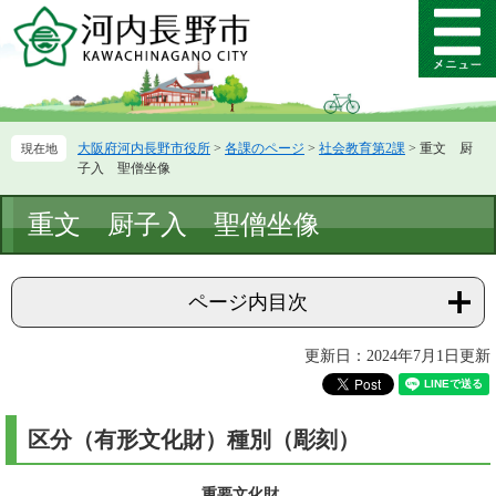
ペ
メ
ー
ニ
メ
ジ
ュ
ニ
の
ー
ュ
先
を
ー
頭
飛
大阪府河内長野市役所
>
各課のページ
>
社会教育第2課
>
重文 厨
で
ば
子入 聖僧坐像
す。
し
て
本
重文 厨子入 聖僧坐像
本
文
文
へ
ページ内目次
更新日：2024年7月1日更新
区分（有形文化財）種別（彫刻）
重要文化財