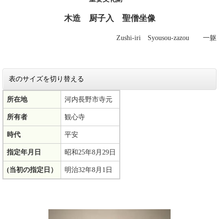
木造 厨子入 聖僧坐像
Zushi-iri Syousou-zazou 一躯
表のサイズを切り替える
所在地
河内長野市寺元
所有者
観心寺
時代
平安
指定年月日
昭和25年8月29日
(当初の指定日）
明治32年8月1日