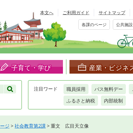
本文へ
ご利用ガイド
サイトマップ
各課のページ
公共施設
子育て・学び
産業・ビジネ
職員採用
バス無料デー
注目
ワード
ふるさと納税
内部統制
ージ
>
社会教育第2課
>
重文 広目天立像