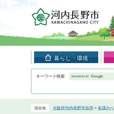
ペ
メ
ー
ニ
ジ
ュ
の
ー
先
を
頭
飛
で
ば
す。
し
て
暮らし・環境
本
文
へ
Google
キーワード検索
カ
ス
タ
ム
検
索
大阪府河内長野市役所
>
各課のペ