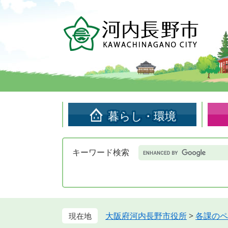
ペ
メ
ー
ニ
ジ
ュ
の
ー
先
を
頭
飛
で
ば
す。
し
て
暮らし・環境
本
文
へ
Google
キーワード検索
カ
ス
タ
ム
検
索
大阪府河内長野市役所
>
各課のペ