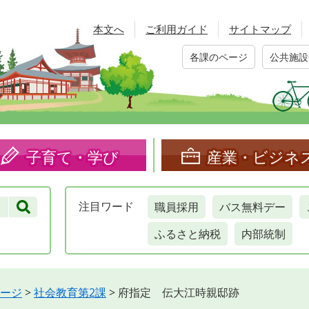
本文へ
ご利用ガイド
サイトマップ
各課のページ
公共施設
子育て・学び
産業・ビジネ
職員採用
バス無料デー
注目
ワード
ふるさと納税
内部統制
ージ
>
社会教育第2課
>
府指定 伝大江時親邸跡