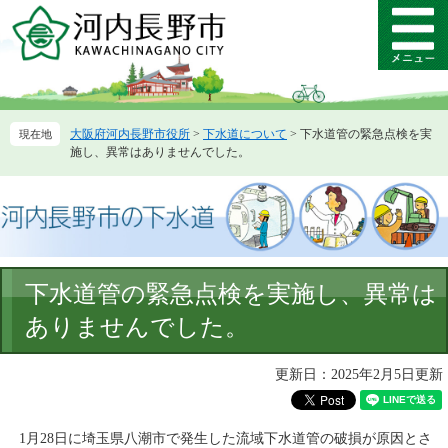
ペ
メ
ー
ニ
メ
ジ
ュ
ニ
の
ー
ュ
先
を
ー
頭
飛
大阪府河内長野市役所
>
下水道について
>
下水道管の緊急点検を実
で
ば
施し、異常はありませんでした。
す。
し
て
本
文
へ
本
下水道管の緊急点検を実施し、異常は
文
ありませんでした。
更新日：2025年2月5日更新
1月28日に埼玉県八潮市で発生した流域下水道管の破損が原因とさ