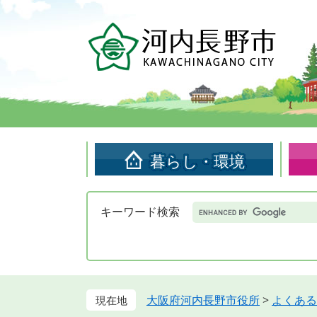
ペ
メ
ー
ニ
ジ
ュ
の
ー
先
を
頭
飛
で
ば
す。
し
て
暮らし・環境
本
文
へ
Google
キーワード検索
カ
ス
タ
ム
検
索
大阪府河内長野市役所
>
よくある