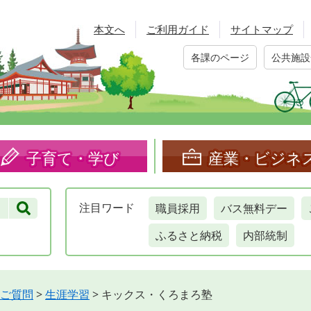
本文へ
ご利用ガイド
サイトマップ
各課のページ
公共施設
子育て・学び
産業・ビジネ
職員採用
バス無料デー
注目
ワード
ふるさと納税
内部統制
ご質問
>
生涯学習
>
キックス・くろまろ塾