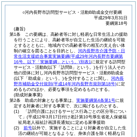
○河内長野市訪問型サービス・活動B助成金交付要綱
平成29年3月31日
要綱第18号
(趣旨)
第1条
この要綱は、高齢者等に対し軽易な日常生活上の援助
を行うことにより、高齢者等が自立した生活の継続を可能
とするとともに、地域内での高齢者等の相互の支え合い体
制の確立を図ることを目的とし、
河内長野市介護予防・日
常生活支援総合事業実施要綱
(平成29年河内長野市要綱第
16号。以下「実施要綱」という。)
別表1
に規定する訪問型
サービス・活動B
(以下「訪問B」という。)
を行う法人その
他の団体に対し河内長野市訪問型サービス・活動B助成金
(以下「助成金」という。)
を交付することに関し、
河内長
野市補助金交付規則
(平成14年河内長野市規則第18号)
に定
めるもののほか、必要な事項を定めるものとする。
(助成対象事業)
第2条
助成の対象となる事業は、
実施要綱第4条第1号
に規
定する対象者に対する事業で、次に掲げるものとする。
(1)
「訪問介護におけるサービス行為ごとの区分等につい
て」
(平成12年3月17日付け老計第10号厚生省老人保健福
祉局老人福祉計画課長通知)
に定める家事援助
(2)
前号
以外で、実施することにより対象者が自立した生
活の継続が可能となるような、身体介護を除く軽易な日