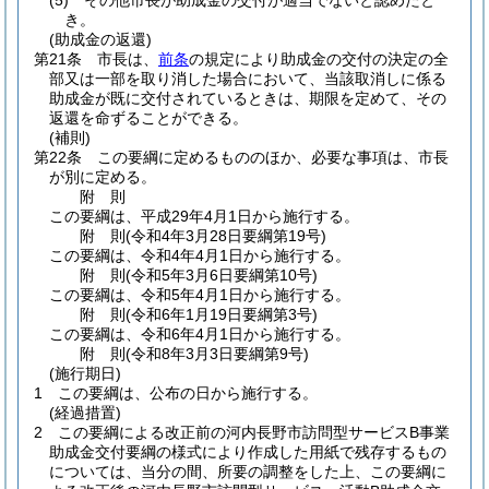
(5)
その他市長が助成金の交付が適当でないと認めたと
き。
(助成金の返還)
第21条
市長は、
前条
の規定により助成金の交付の決定の全
部又は一部を取り消した場合において、当該取消しに係る
助成金が既に交付されているときは、期限を定めて、その
返還を命ずることができる。
(補則)
第22条
この要綱に定めるもののほか、必要な事項は、市長
が別に定める。
附
則
この要綱は、平成29年4月1日から施行する。
附
則
(令和4年3月28日
要綱第19号)
この要綱は、令和4年4月1日から施行する。
附
則
(令和5年3月6日
要綱第10号)
この要綱は、令和5年4月1日から施行する。
附
則
(令和6年1月19日
要綱第3号)
この要綱は、令和6年4月1日から施行する。
附
則
(令和8年3月3日
要綱第9号)
(施行期日)
1
この要綱は、公布の日から施行する。
(経過措置)
2
この要綱による改正前の河内長野市訪問型サービスB事業
助成金交付要綱の様式により作成した用紙で残存するもの
については、当分の間、所要の調整をした上、この要綱に