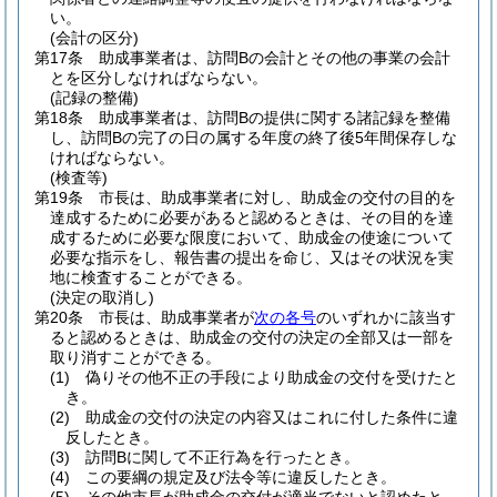
い。
(会計の区分)
第17条
助成事業者は、訪問Bの会計とその他の事業の会計
とを区分しなければならない。
(記録の整備)
第18条
助成事業者は、訪問Bの提供に関する諸記録を整備
し、訪問Bの完了の日の属する年度の終了後5年間保存しな
ければならない。
(検査等)
第19条
市長は、助成事業者に対し、助成金の交付の目的を
達成するために必要があると認めるときは、その目的を達
成するために必要な限度において、助成金の使途について
必要な指示をし、報告書の提出を命じ、又はその状況を実
地に検査することができる。
(決定の取消し)
第20条
市長は、助成事業者が
次の各号
のいずれかに該当す
ると認めるときは、助成金の交付の決定の全部又は一部を
取り消すことができる。
(1)
偽りその他不正の手段により助成金の交付を受けたと
き。
(2)
助成金の交付の決定の内容又はこれに付した条件に違
反したとき。
(3)
訪問Bに関して不正行為を行ったとき。
(4)
この要綱の規定及び法令等に違反したとき。