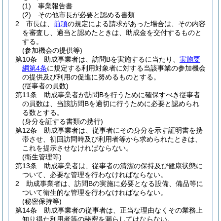
(1)
事業報告書
(2)
その他市長が必要と認める書類
2
市長は、
前項
の規定による請求があった場合は、その内容
を審査し、適当と認めたときは、助成金を交付するものと
する。
(参加機会の提供等)
第10条
助成事業者は、訪問Bを実施するに当たり、
実施要
綱第4条
に規定する利用対象者に対する当該事業の参加機会
の提供及び利用の促進に努めるものとする。
(従事者の員数)
第11条
助成事業者が訪問Bを行うために確保すべき従事者
の員数は、当該訪問Bを適切に行うために必要と認められ
る数とする。
(身分を証する書類の携行)
第12条
助成事業者は、従事者にその身分を示す証明書を携
帯させ、初回訪問時及び利用者等から求められたときは、
これを提示させなければならない。
(衛生管理等)
第13条
助成事業者は、従事者の清潔の保持及び健康状態に
ついて、必要な管理を行わなければならない。
2
助成事業者は、訪問Bの実施に必要となる設備、備品等に
ついて衛生的な管理を行わなければならない。
(秘密保持等)
第14条
助成事業者の従事者は、正当な理由なくその業務上
知り得た利用者等の秘密を漏らしてはならない。