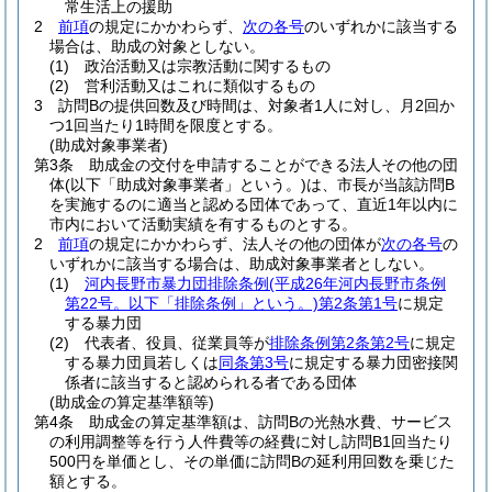
常生活上の援助
2
前項
の規定にかかわらず、
次の各号
のいずれかに該当する
場合は、助成の対象としない。
(1)
政治活動又は宗教活動に関するもの
(2)
営利活動又はこれに類似するもの
3
訪問Bの提供回数及び時間は、対象者1人に対し、月2回か
つ1回当たり1時間を限度とする。
(助成対象事業者)
第3条
助成金の交付を申請することができる法人その他の団
体
(以下「助成対象事業者」という。)
は、市長が当該訪問B
を実施するのに適当と認める団体であって、直近1年以内に
市内において活動実績を有するものとする。
2
前項
の規定にかかわらず、法人その他の団体が
次の各号
の
いずれかに該当する場合は、助成対象事業者としない。
(1)
河内長野市暴力団排除条例
(平成26年河内長野市条例
第22号。以下「排除条例」という。)
第2条第1号
に規定
する暴力団
(2)
代表者、役員、従業員等が
排除条例第2条第2号
に規定
する暴力団員若しくは
同条第3号
に規定する暴力団密接関
係者に該当すると認められる者である団体
(助成金の算定基準額等)
第4条
助成金の算定基準額は、訪問Bの光熱水費、サービス
の利用調整等を行う人件費等の経費に対し訪問B1回当たり
500円を単価とし、その単価に訪問Bの延利用回数を乗じた
額とする。