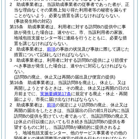
2
助成事業者は、当該助成事業者の従事者であった者が、正
当な理由なくその業務上知り得た利用者等の秘密を漏らす
ことがないよう、必要な措置を講じなければならない。
(事故発生時の対応)
第15条
助成事業者は、利用者に対する訪問Bの提供中に事
故が発生した場合は、速やかに、市、当該利用者の家族、
地域包括支援センター等に連絡を行うとともに、必要な措
置を講じなければならない。
2
助成事業者は、
前項
の事故の状況及び事故に際して講じた
措置について記録しなければならない。
3
助成事業者は、利用者に対する訪問Bの提供により賠償す
べき事故が発生した場合は、速やかに対応しなければなら
ない。
(訪問Bの廃止、休止又は再開の届出及び便宜の提供)
第16条
助成事業者は、当該訪問Bを廃止し、休止し、又は
再開しようとするときは、その廃止、休止又は再開の日の1
月前までに、
実施要綱第17条
に規定する廃止・休止・再開
届により、市長に届け出なければならない。
2
助成事業者は、
前項
の規定により訪問Bの廃止、休止又は
再開の届出をしたときは、当該届出の日の前1月以内に当該
訪問Bの提供を受けていた者であって、当該訪問Bの廃止又
は休止の日以後においても引き続き当該訪問Bの提供を希
望するものに対し、当該訪問Bが継続的に提供されるよ
う、地域包括支援センター、他のサービス事業者その他の
関係者との連絡調整等の便宜の提供を行わなければならな