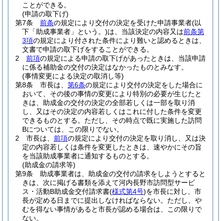
ことができる。
(申請の取下げ)
第7条
前条
の規定により交付の決定を受けた申請事業者
(以
下「助成事業者」という。)
は、当該決定の内容又は
前条第
3項
の規定により付された条件により難いと認めるときは、
文書で申請の取下げをすることができる。
2
前項
の規定による申請の取下げがあったときは、当該申請
に係る補助金の交付の決定はなかったものとみなす。
(事情変更による決定の取消し等)
第8条
市長は、
第6条
の規定により交付の決定をした場合に
おいて、その後の事情の変更により特別の必要が生じたと
きは、助成金の交付の決定の全部若しくは一部を取り消
し、又はその決定の内容若しくはこれに付した条件を変更
できるものとする。
ただし、その時点で既に実施した訪問
Bについては、この限りでない。
2
市長は、
前項
の規定により交付の決定を取り消し、又は決
定の内容若しくは条件を変更したときは、速やかにその旨
を当該助成事業者に通知するものとする。
(助成金の請求等)
第9条
助成事業者は、助成金の交付の請求をしようとすると
きは、次に掲げる書類を添えて河内長野市訪問型サービ
ス・活動B助成金交付請求書
(
様式第4号
)
を市長に対し、市
長が定める日までに提出しなければならない。
ただし、や
むを得ない事情があると市長が認める場合は、この限りで
ない。