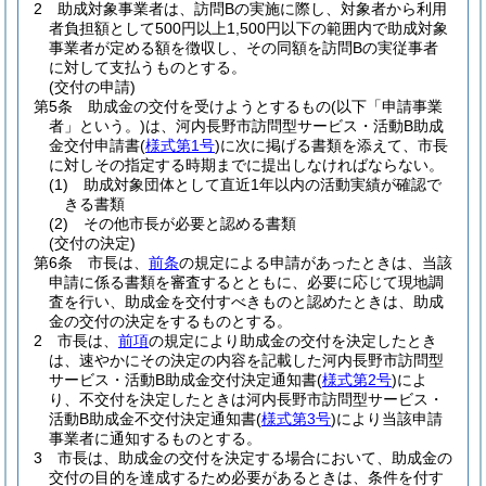
2
助成対象事業者は、訪問Bの実施に際し、対象者から利用
者負担額として500円以上1,500円以下の範囲内で助成対象
事業者が定める額を徴収し、その同額を訪問Bの実従事者
に対して支払うものとする。
(交付の申請)
第5条
助成金の交付を受けようとするもの
(以下「申請事業
者」という。)
は、河内長野市訪問型サービス・活動B助成
金交付申請書
(
様式第1号
)
に次に掲げる書類を添えて、市長
に対しその指定する時期までに提出しなければならない。
(1)
助成対象団体として直近1年以内の活動実績が確認で
きる書類
(2)
その他市長が必要と認める書類
(交付の決定)
第6条
市長は、
前条
の規定による申請があったときは、当該
申請に係る書類を審査するとともに、必要に応じて現地調
査を行い、助成金を交付すべきものと認めたときは、助成
金の交付の決定をするものとする。
2
市長は、
前項
の規定により助成金の交付を決定したとき
は、速やかにその決定の内容を記載した河内長野市訪問型
サービス・活動B助成金交付決定通知書
(
様式第2号
)
によ
り、不交付を決定したときは河内長野市訪問型サービス・
活動B助成金不交付決定通知書
(
様式第3号
)
により当該申請
事業者に通知するものとする。
3
市長は、助成金の交付を決定する場合において、助成金の
交付の目的を達成するため必要があるときは、条件を付す