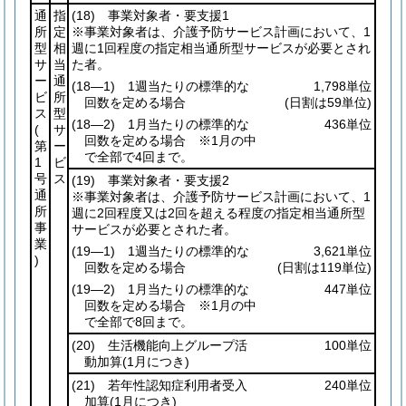
通
指
(18)
事業対象者・要支援1
所
定
※事業対象者は、介護予防サービス計画において、1
型
相
週に1回程度の指定相当通所型サービスが必要とされ
サ
当
た者。
ー
通
(18―1)
1週当たりの標準的な
1,798単位
ビ
所
回数を定める場合
(日割は59単位)
ス
型
(18―2)
1月当たりの標準的な
436単位
(
サ
回数を定める場合 ※1月の中
第
ー
で全部で4回まで。
1
ビ
号
ス
(19)
事業対象者・要支援2
通
※事業対象者は、介護予防サービス計画において、1
所
週に2回程度又は2回を超える程度の指定相当通所型
事
サービスが必要とされた者。
業
(19―1)
1週当たりの標準的な
3,621単位
)
回数を定める場合
(日割は119単位)
(19―2)
1月当たりの標準的な
447単位
回数を定める場合 ※1月の中
で全部で8回まで。
(20)
生活機能向上グループ活
100単位
動加算
(1月につき)
(21)
若年性認知症利用者受入
240単位
加算
(1月につき)