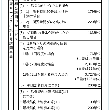
型
相
(2)
生活援助が中心である場合
サ
当
(2―1)
所要時間20分以上45分
179単位
ー
訪
未満の場合
ビ
問
ス
型
(2―2)
所要時間が45分以上の
220単位
(
サ
場合
第
ー
(3)
短時間の身体介護が中心で
163単位
1
ビ
ある場合
号
ス
訪
(4)
1週当たりの標準的な回数
問
を定める場合
事
1週に1回程度の場合
1,176単位
業
(日割は39単位)
)
1週に2回程度の場合
2,349単位
(日割は77単位)
1週に2回を超える程度の場合
3,727単位
(日割は123単位)
(5)
初回加算
(1月につき)
200単位
(6)
生活機能向上連携加算
(1月
につき)
生活機能向上連携加算
(Ⅰ)
100単位
生活機能向上連携加算
(Ⅱ)
200単位