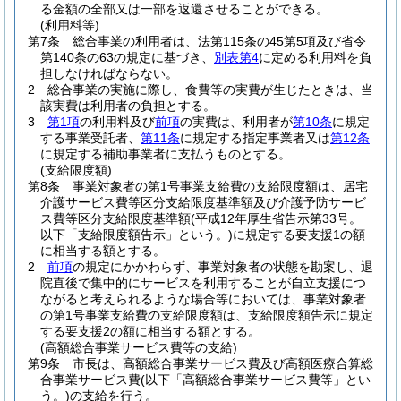
る金額の全部又は一部を返還させることができる。
(利用料等)
第7条
総合事業の利用者は、法第115条の45第5項及び省令
第140条の63の規定に基づき、
別表第4
に定める利用料を負
担しなければならない。
2
総合事業の実施に際し、食費等の実費が生じたときは、当
該実費は利用者の負担とする。
3
第1項
の利用料及び
前項
の実費は、利用者が
第10条
に規定
する事業受託者、
第11条
に規定する指定事業者又は
第12条
に規定する補助事業者に支払うものとする。
(支給限度額)
第8条
事業対象者の第1号事業支給費の支給限度額は、居宅
介護サービス費等区分支給限度基準額及び介護予防サービ
ス費等区分支給限度基準額
(平成12年厚生省告示第33号。
以下「支給限度額告示」という。)
に規定する要支援1の額
に相当する額とする。
2
前項
の規定にかかわらず、事業対象者の状態を勘案し、退
院直後で集中的にサービスを利用することが自立支援につ
ながると考えられるような場合等においては、事業対象者
の第1号事業支給費の支給限度額は、支給限度額告示に規定
する要支援2の額に相当する額とする。
(高額総合事業サービス費等の支給)
第9条
市長は、高額総合事業サービス費及び高額医療合算総
合事業サービス費
(以下「高額総合事業サービス費等」とい
う。)
の支給を行う。