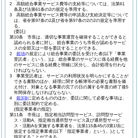
2
高額総合事業サービス費等の支給等については、法第61
条及び法第61条の2の規定を準用する。
3
高額総合事業サービス費等の申請及び支給決定等について
は、省令第97条の2及び省令第97条の2の2の規定を準用す
る。
(委託)
第10条
市長は、適切な事業運営を確保することができると
認められる者に対し、総合事業のうち市長が認めるサービ
スの全部又は一部を委託することができる。
2
前項
の規定により総合事業の委託を受けた者
(以下「事業
受託者」という。)
は、総合事業のサービスに係る経費を他
のサービスに係る経費と明確に区分し、会計処理を行わな
ければならない。
3
事業受託者は、サービスの利用状況を明らかにすることが
できる書類のほか、経理に関する帳簿等の必要な書類を備
え付け、対象となる事業の完了の日の属する年度の終了後5
年間保存しなければならない。
4
前3項
に定めるもののほか、委託に関して必要な事項は、
別に委託契約で定める。
(指定事業者の指定)
第11条
市長は、指定相当訪問型サービス、訪問型サービ
ス・活動A、指定相当通所型サービス及び通所型サービ
ス・活動Aを実施する事業者を、法第115条45の3第1項に
規定する指定事業者
(以下「指定事業者」という。)
として
指定することができる。