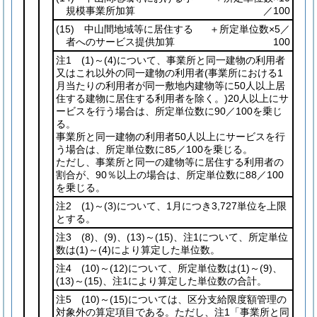
規模事業所加算
／100
(15)
中山間地域等に居住する
＋所定単位数×5／
者へのサービス提供加算
100
注1
(1)
～
(4)
について、事業所と同一建物の利用者
又はこれ以外の同一建物の利用者
(事業所における1
月当たりの利用者が同一敷地内建物等に50人以上居
住する建物に居住する利用者を除く。)
20人以上にサ
ービスを行う場合は、所定単位数に90／100を乗じ
る。
事業所と同一建物の利用者50人以上にサービスを行
う場合は、所定単位数に85／100を乗じる。
ただし、事業所と同一の建物等に居住する利用者の
割合が、90％以上の場合は、所定単位数に88／100
を乗じる。
注2
(1)
～
(3)
について、1月につき3,727単位を上限
とする。
注3
(8)
、
(9)
、
(13)
～
(15)
、注1について、所定単位
数は
(1)
～
(4)
により算定した単位数。
注4
(10)
～
(12)
について、所定単位数は
(1)
～
(9)
、
(13)
～
(15)
、注1により算定した単位数の合計。
注5
(10)
～
(15)
については、区分支給限度額管理の
対象外の算定項目である。ただし、注1「事業所と同