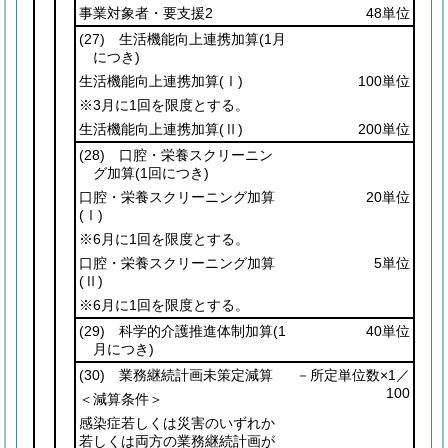
事業対象者・要支援2
48単位
(27)
生活機能向上連携加算
(1月
につき)
生活機能向上連携加算
(Ⅰ)
100単位
※3月に1回を限度とする。
生活機能向上連携加算
(Ⅱ)
200単位
(28)
口腔・栄養スクリーニン
グ加算
(1回につき)
口腔・栄養スクリーニング加算
20単位
(Ⅰ)
※6月に1回を限度とする。
口腔・栄養スクリーニング加算
5単位
(Ⅱ)
※6月に1回を限度とする。
(29)
科学的介護推進体制加算
(1
40単位
月につき)
(30)
業務継続計画未策定減算
－所定単位数×1／
100
＜減算条件＞
感染症若しくは災害のいずれか
若しくは両方の業務継続計画が