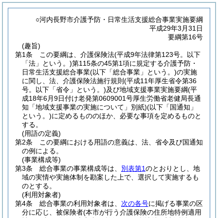
○河内長野市介護予防・日常生活支援総合事業実施要綱
平成29年3月31日
要綱第16号
(趣旨)
第1条
この要綱は、介護保険法
(平成9年法律第123号。以下
「法」という。)
第115条の45第1項に規定する介護予防・
日常生活支援総合事業
(以下「総合事業」という。)
の実施
に関し、法、介護保険法施行規則
(平成11年厚生省令第36
号。以下「省令」という。)
及び地域支援事業実施要綱
(平
成18年6月9日付け老発第0609001号厚生労働省老健局長通
知「地域支援事業の実施について」別紙)
(以下「国通知」
という。)
に定めるもののほか、必要な事項を定めるものと
する。
(用語の定義)
第2条
この要綱における用語の意義は、法、省令及び国通知
の例による。
(事業構成等)
第3条
総合事業の事業構成等は、
別表第1
のとおりとし、地
域の実情や実施体制を勘案した上で、選択して実施するも
のとする。
(利用対象者)
第4条
総合事業の利用対象者は、
次の各号
に掲げる事業の区
分に応じ、被保険者
(本市が行う介護保険の住所地特例適用