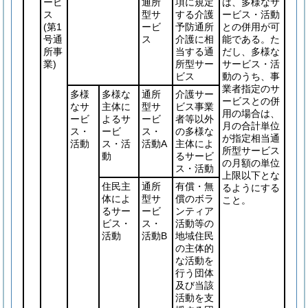
ービ
通所
項に規定
は、多様なサ
ス
型サ
する介護
ービス・活動
(第1
ービ
予防通所
との併用が可
号通
ス
介護に相
能である。た
所事
当する通
だし、多様な
業)
所型サー
サービス・活
ビス
動のうち、事
業者指定のサ
多様
多様な
通所
介護サー
ービスとの併
なサ
主体に
型サ
ビス事業
用の場合は、
ービ
よるサ
ービ
者等以外
月の合計単位
ス・
ービ
ス・
の多様な
が指定相当通
活動
ス・活
活動A
主体によ
所型サービス
動
るサービ
の月額の単位
ス・活動
上限以下とな
住民主
通所
有償・無
るようにする
体によ
型サ
償のボラ
こと。
るサー
ービ
ンティア
ビス・
ス・
活動等の
活動
活動B
地域住民
の主体的
な活動を
行う団体
及び当該
活動を支