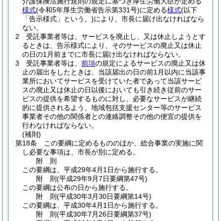
介護保険法施行規則の規定に基づき厚生労働大臣が定める
様式
(令和5年厚生労働省告示第331号)
に定める
様式
(以下
「告示様式」という。)
により、市長に届け出なければなら
ない。
2
受託事業者等は、サービスを廃止し、又は休止しようとす
るときは、告示様式により、そのサービスの廃止又は休止
の日の1月前までに市長に届け出なければならない。
3
受託事業者等は、
前項
の規定によるサービスの廃止又は休
止の届出をしたときは、当該届出の日の前1月以内に当該事
業所においてサービスを受けていた者であって当該サービ
スの廃止又は休止の日以後においても引き続き従前のサー
ビスの提供を希望するものに対し、必要なサービスが継続
的に提供されるよう、地域包括支援センター等のサービス
事業者その他の関係者との連絡調整その他の便宜の提供を
行わなければならない。
(補則)
第18条
この要綱に定めるもののほか、総合事業の実施に関
し必要な事項は、市長が別に定める。
附
則
この要綱は、平成29年4月1日から施行する。
附
則
(平成29年9月7日
要綱第47号)
この要綱は公布の日から施行する。
附
則
(平成30年3月30日
要綱第14号)
この要綱は、平成30年4月1日から施行する。
附
則
(平成30年7月26日
要綱第37号)