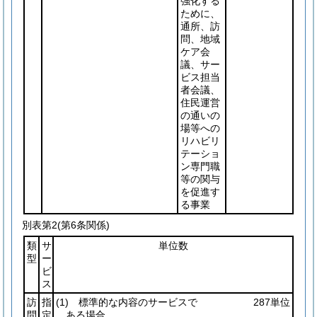
強化する
ために、
通所、訪
問、地域
ケア会
議、サー
ビス担当
者会議、
住民運営
の通いの
場等への
リハビリ
テーショ
ン専門職
等の関与
を促進す
る事業
別表第2
(第6条関係)
類
サ
単位数
型
ー
ビ
ス
訪
指
(1)
標準的な内容のサービスで
287単位
問
定
ある場合