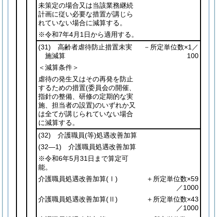
未策定の場合又は当該業務継続
計画に従い必要な措置が講じら
れていない場合に減算する。
※令和7年4月1日から適用する。
(31)
高齢者虐待防止措置未実
－所定単位数×1／
施減算
100
＜減算条件＞
虐待の発生又はその再発を防止
するための措置
(委員会の開催、
指針の整備、研修の定期的な実
施、担当者の設置)
のいずれか又
は全てが講じられていない場合
に減算する。
(32)
介護職員
(等)
処遇改善加算
(32―1)
介護職員処遇改善加算
※令和6年5月31日まで算定可
能。
介護職員処遇改善加算
(Ⅰ)
＋所定単位数×59
／1000
介護職員処遇改善加算
(Ⅱ)
＋所定単位数×43
／1000