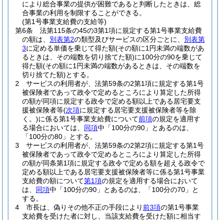
により総合事業の提供が困難であると判断したときは、総
合事業の利用を制限することができる。
(第1号事業支給費の支給等)
第6条
法第115条の45の3第1項に規定する第1号事業支給費
の額は、
別表第2
の類型及びサービスの区分ごとに、
別表第
3
に定める単価を乗じて得た額
(その額に1円未満の端数があ
るときは、その端数を切り捨てた額)
に100分の90を乗じて
得た額
(その額に1円未満の端数があるときは、その端数を
切り捨てた額)
とする。
2
サービスの利用者が、法第59条の2第1項に規定する第1号
被保険者であって政令で定めるところにより算定した所得
の額が同項に規定する政令で定める額以上である居宅要支
援被保険者等
(
次項
に規定する居宅要支援被保険者等を除
く。)
に係る第1号事業支給費について
前項
の規定を適用す
る場合においては、
同項
中「100分の90」とあるのは、
「100分の80」とする。
3
サービスの利用者が、法第59条の2第2項に規定する第1号
被保険者であって政令で定めるところにより算定した所得
の額が同条第1項に規定する政令で定める額を超える政令で
定める額以上である居宅要支援被保険者等に係る第1号事業
支給費の額について
第1項
の規定を適用する場合において
は、
同項
中「100分の90」とあるのは、「100分の70」と
する。
4
市長は、偽りその他不正の手段により
前3項
の第1号事業
支給費を受けた者に対し、当該支給費を受けた額に相当す