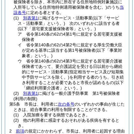
被保険者を除き、本市内に所在する住所地特例対象施設に
入所等している住所地特例適用被保険者を含む。)
のうち
当
該各号
に定める者とする。
(1)
別表第1
に掲げるサービス・活動事業
(以下「サービ
ス・活動事業」という。)
次のいずれかに該当する者
(以下「居宅要支援被保険者等」という。)
ア
省令第140条の62の4第1号に規定する居宅要支援被
保険者
イ
省令第140条の62の4第2号に規定する厚生労働大臣
が定める基準に該当する第1号被保険者
(以下「事業対
象者」という。)
ウ
省令第140条の62の4第3号に規定する居宅要介護被
保険者であって、要介護認定を受ける日以前から継続
的にサービス・活動事業
(指定相当サービス及び短期集
中予防サービスを除く。)
を利用する者のうち、引き続
き利用することが必要であると市長が認めるもの
(以下
「継続利用要介護者」という。)
(2)
別表第1
に掲げる一般介護予防事業 第1号被保険者
(利用の制限)
第5条
市長は、利用者に
次の各号
のいずれかの事由が生じた
ときは、総合事業の利用を制限することができる。
(1)
入院加療を要する病態であるとき。
(2)
他の利用者に感染するおそれがある疾病を有すると
き。
2
前項
の規定にかかわらず、市長は、利用者に起因する理由