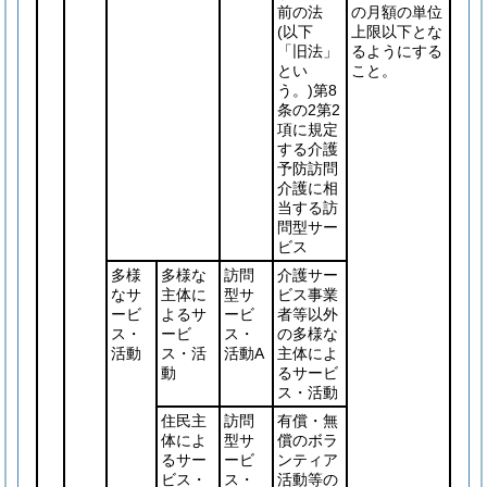
前の法
の月額の単位
(以下
上限以下とな
「旧法」
るようにする
とい
こと。
う。)
第8
条の2第2
項に規定
する介護
予防訪問
介護に相
当する訪
問型サー
ビス
多様
多様な
訪問
介護サー
なサ
主体に
型サ
ビス事業
ービ
よるサ
ービ
者等以外
ス・
ービ
ス・
の多様な
活動
ス・活
活動A
主体によ
動
るサービ
ス・活動
住民主
訪問
有償・無
体によ
型サ
償のボラ
るサー
ービ
ンティア
ビス・
ス・
活動等の