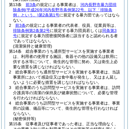
第13条
前3条
の規定による事業者は、
河内長野市暴力団排
除条例
(平成26年河内長野市条例第22号。以下「排除条
例」という。)
第2条第1号
に規定する暴力団であってはなら
ない。
2
前3条
の規定による事業者の代表者、役員、従業員等は、
排除条例第2条第2号
に規定する暴力団員若しくは
同条第3
号
に規定する暴力団密接関係者に該当すると認められる者
であってはならない。
(清潔保持と健康管理)
第14条
総合事業のうち通所型サービスを実施する事業者
は、利用者の使用する施設、食器その他の設備又は飲用に
供する水等について、衛生的な管理に努め、又は衛生上必
要な措置を講じなければならない。
2
総合事業のうち通所型サービスを実施する事業者は、当該
事業所において感染症又は食中毒が発生し、又はまん延し
ないように必要な措置を講じなければならない。
3
総合事業のうち訪問型サービスを実施する事業者は、訪問
介護員等の清潔の保持及び健康状態について、必要な管理
を行わなければならない。
4
総合事業のうち訪問型サービスを実施する事業者は、事業
所の設備、備品等について、衛生的な管理を行わなければ
ならない。
(秘密保持等)
第15条
従事者及び従事者であった者は、正当な理由なく、