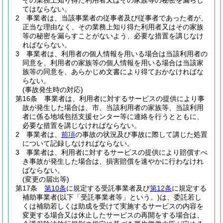
その業務上知り得た利用者又はその家族等の秘密を漏らし
てはならない。
2
事業者は、当該事業者の従事者及び従事者であった者が、
正当な理由なく、その業務上知り得た利用者又はその家族
等の秘密を漏らすことがないよう、必要な措置を講じなけ
ればならない。
3
事業者は、利用者の個人情報を用いる場合は当該利用者の
同意を、利用者の家族等の個人情報を用いる場合は当該家
族等の同意を、あらかじめ文書により得ておかなければな
らない。
(事故発生時の対応)
第16条
事業者は、利用者に対するサービスの提供により事
故が発生した場合は、市、当該利用者の家族等、当該利用
者に係る地域包括支援センター等に連絡を行うとともに、
必要な措置を講じなければならない。
2
事業者は、
前項
の事故の状況及び事故に際して講じた処置
について記録しなければならない。
3
事業者は、利用者に対するサービスの提供により賠償すべ
き事故が発生した場合は、損害賠償を速やかに行わなけれ
ばならない。
(変更の届出等)
第17条
第10条
に規定する受託事業者及び
第12条
に規定する
補助事業者
(以下「受託事業者等」という。)
は、委託若し
くは補助若しくは助成を受けて実施するサービスの内容を
変更する場合又は休止したサービスの再開をする場合は、