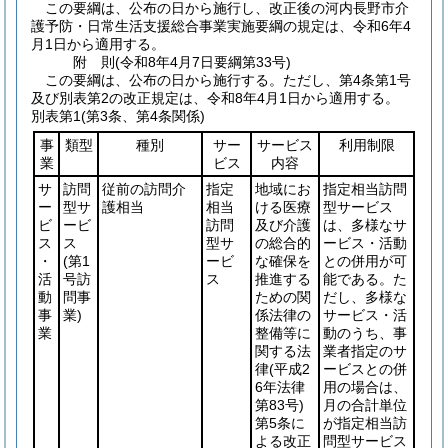
この要綱は、公布の日から施行し、改正後の河内長野市介
護予防・日常生活支援総合事業実施要綱の規定は、令和6年4
月1日から適用する。
附
則
(令和8年4月7日
要綱第33号)
この要綱は、公布の日から施行する。
ただし、第4条第1号
及び別表第2の改正規定は、令和8年4月1日から適用する。
別表第1
(第3条、第4条関係)
事
類型
種別
サー
サービス
利用制限
業
ビス
内容
サ
訪問
従前の訪問介
指定
地域にお
指定相当訪問
ー
型サ
護相当
相当
ける医療
型サービス
ビ
ービ
訪問
及び介護
は、多様なサ
ス
ス
型サ
の総合的
ービス・活動
・
(第1
ービ
な確保を
との併用が可
活
号訪
ス
推進する
能である。た
動
問事
ための関
だし、多様な
事
業)
係法律の
サービス・活
業
整備等に
動のうち、事
関する法
業者指定のサ
律
(平成2
ービスとの併
6年法律
用の場合は、
第83号)
月の合計単位
第5条に
が指定相当訪
よる改正
問型サービス