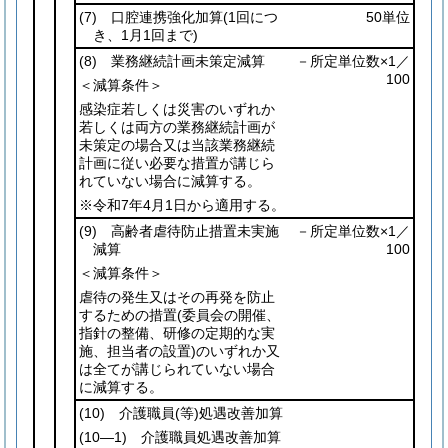
(7)
口腔連携強化加算
(1回につ
50単位
き、1月1回まで)
(8)
業務継続計画未策定減算
－所定単位数×1／
100
＜減算条件＞
感染症若しくは災害のいずれか
若しくは両方の業務継続計画が
未策定の場合又は当該業務継続
計画に従い必要な措置が講じら
れていない場合に減算する。
※令和7年4月1日から適用する。
(9)
高齢者虐待防止措置未実施
－所定単位数×1／
減算
100
＜減算条件＞
虐待の発生又はその再発を防止
するための措置
(委員会の開催、
指針の整備、研修の定期的な実
施、担当者の設置)
のいずれか又
は全てが講じられていない場合
に減算する。
(10)
介護職員
(等)
処遇改善加算
(10―1)
介護職員処遇改善加算