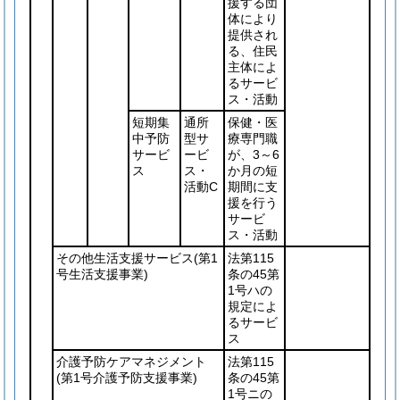
援する団
体により
提供され
る、住民
主体によ
るサービ
ス・活動
短期集
通所
保健・医
中予防
型サ
療専門職
サービ
ービ
が、3～6
ス
ス・
か月の短
活動C
期間に支
援を行う
サービ
ス・活動
その他生活支援サービス
(第1
法第115
号生活支援事業)
条の45第
1号ハの
規定によ
るサービ
ス
介護予防ケアマネジメント
法第115
(第1号介護予防支援事業)
条の45第
1号ニの