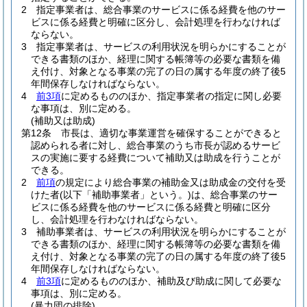
2
指定事業者は、総合事業のサービスに係る経費を他のサー
ビスに係る経費と明確に区分し、会計処理を行わなければ
ならない。
3
指定事業者は、サービスの利用状況を明らかにすることが
できる書類のほか、経理に関する帳簿等の必要な書類を備
え付け、対象となる事業の完了の日の属する年度の終了後5
年間保存しなければならない。
4
前3項
に定めるもののほか、指定事業者の指定に関し必要
な事項は、別に定める。
(補助又は助成)
第12条
市長は、適切な事業運営を確保することができると
認められる者に対し、総合事業のうち市長が認めるサービ
スの実施に要する経費について補助又は助成を行うことが
できる。
2
前項
の規定により総合事業の補助金又は助成金の交付を受
けた者
(以下「補助事業者」という。)
は、総合事業のサー
ビスに係る経費を他のサービスに係る経費と明確に区分
し、会計処理を行わなければならない。
3
補助事業者は、サービスの利用状況を明らかにすることが
できる書類のほか、経理に関する帳簿等の必要な書類を備
え付け、対象となる事業の完了の日の属する年度の終了後5
年間保存しなければならない。
4
前3項
に定めるもののほか、補助及び助成に関して必要な
事項は、別に定める。
(暴力団の排除)