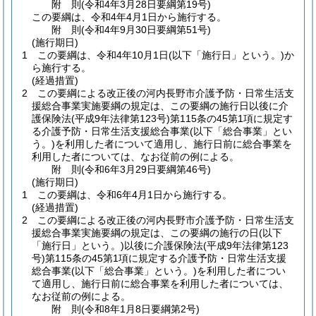
附
則
(令和4年3月28日
要綱第19号)
この要綱は、令和4年4月1日から施行する。
附
則
(令和4年9月30日
要綱第51号)
(施行期日)
1
この要綱は、令和4年10月1日
(以下「施行日」という。)
か
ら施行する。
(経過措置)
2
この要綱による改正後の河内長野市介護予防・日常生活支
援総合事業実施要綱の規定は、この要綱の施行日以後に介
護保険法
(平成9年法律第123号)
第115条の45第1項に規定す
る介護予防・日常生活支援総合事業
(以下「総合事業」とい
う。)
を利用した者について適用し、施行日前に総合事業を
利用した者については、なお従前の例による。
附
則
(令和6年3月29日
要綱第46号)
(施行期日)
1
この要綱は、令和6年4月1日から施行する。
(経過措置)
2
この要綱による改正後の河内長野市介護予防・日常生活支
援総合事業実施要綱の規定は、この要綱の施行の日
(以下
「施行日」という。)
以後に介護保険法
(平成9年法律第123
号)
第115条の45第1項に規定する介護予防・日常生活支援
総合事業
(以下「総合事業」という。)
を利用した者につい
て適用し、施行日前に総合事業を利用した者については、
なお従前の例による。
附
則
(令和8年1月8日
要綱第2号)