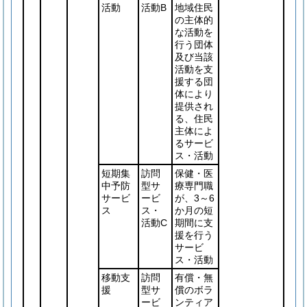
活動
活動B
地域住民
の主体的
な活動を
行う団体
及び当該
活動を支
援する団
体により
提供され
る、住民
主体によ
るサービ
ス・活動
短期集
訪問
保健・医
中予防
型サ
療専門職
サービ
ービ
が、3～6
ス
ス・
か月の短
活動C
期間に支
援を行う
サービ
ス・活動
移動支
訪問
有償・無
援
型サ
償のボラ
ービ
ンティア