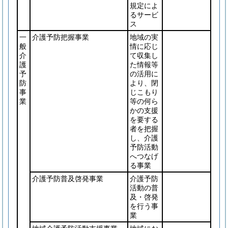
規定によ
るサービ
ス
一
介護予防把握事業
地域の実
般
情に応じ
介
て収集し
護
た情報等
予
の活用に
防
より、閉
事
じこもり
業
等の何ら
かの支援
を要する
者を把握
し、介護
予防活動
へつなげ
る事業
介護予防普及啓発事業
介護予防
活動の普
及・啓発
を行う事
業