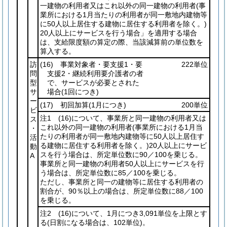
一建物の利用者又はこれ以外の同一建物の利用者
(事
業所における1月当たりの利用者が同一敷地内建物等
に50人以上居住する建物に居住する利用者を除く。)
20人以上にサービスを行う場合」を適用する場合
は、支給限度額の算定の際、当該減算前の単位数を
算入する。
訪
(16)
事業対象者・要支援1・要
222単位
問
支援2・継続利用要介護者の者
型
で、サービスが必要とされた
サ
場合
(1回につき)
ー
(17)
初回加算
(1月につき)
200単位
ビ
注1
(16)
について、事業所と同一建物の利用者又は
ス
これ以外の同一建物の利用者
(事業所における1月当
・
たりの利用者が同一敷地内建物等に50人以上居住す
活
る建物に居住する利用者を除く。)
20人以上にサービ
動
スを行う場合は、所定単位数に90／100を乗じる。
A
事業所と同一建物の利用者50人以上にサービスを行
う場合は、所定単位数に85／100を乗じる。
ただし、事業所と同一の建物等に居住する利用者の
割合が、90％以上の場合は、所定単位数に88／100
を乗じる。
注2
(16)
について、1月につき3,091単位を上限とす
る
(日割になる場合は、102単位)
。