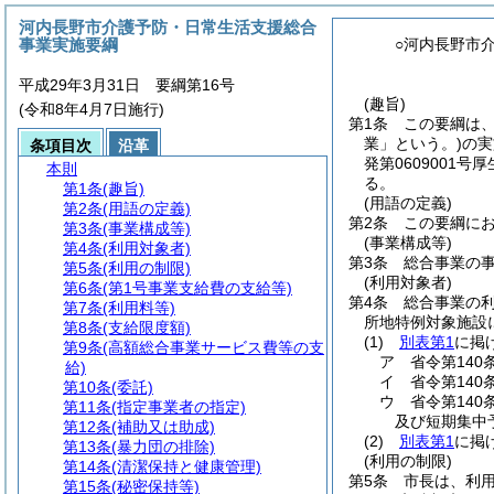
河内長野市介護予防・日常生活支援総合
事業実施要綱
○河内長野市
平成29年3月31日 要綱第16号
(趣旨)
(令和8年4月7日施行)
第1条
この要綱は
業」という。)
の実
条項目次
沿革
発第0609001
本則
る。
第1条
(趣旨)
(用語の定義)
第2条
(用語の定義)
第2条
この要綱に
第3条
(事業構成等)
(事業構成等)
第4条
(利用対象者)
第3条
総合事業の
第5条
(利用の制限)
(利用対象者)
第6条
(第1号事業支給費の支給等)
第4条
総合事業の
第7条
(利用料等)
所地特例対象施設
第8条
(支給限度額)
(1)
別表第1
に掲
第9条
(高額総合事業サービス費等の支
ア
省令第140
給)
イ
省令第14
第10条
(委託)
ウ
省令第14
第11条
(指定事業者の指定)
及び短期集中
第12条
(補助又は助成)
(2)
別表第1
に掲
第13条
(暴力団の排除)
(利用の制限)
第14条
(清潔保持と健康管理)
第5条
市長は、利
第15条
(秘密保持等)