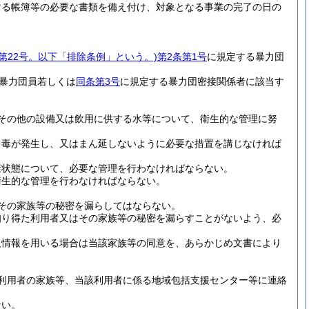
する帳簿等の必要な書類を備え付け、対象となる事業の完了の日の
例第22号。以下「排除条例」という。)
第2条第1号
に規定する暴力団
暴力団員若しくは
同条第3号
に規定する暴力団密接関係者に該当す
その他の設備又は飲用に供する水等について、衛生的な管理に努
中毒が発生し、又はまん延しないように必要な措置を講じなければ
康状態について、必要な管理を行わなければならない。
衛生的な管理を行わなければならない。
その家族等の秘密を漏らしてはならない。
知り得た利用者又はその家族等の秘密を漏らすことがないよう、必
人情報を用いる場合は当該家族等の同意を、あらかじめ文書により
利用者の家族等、当該利用者に係る地域包括支援センター等に連絡
ない。