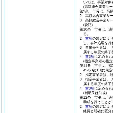
いては、事業対象
(高額総合事業サー
第9条
市長は、高
2
高額総合事業サー
3
高額総合事業サー
(委託)
第10条
市長は、適
る。
2
前項
の規定によ
し、会計処理を行
3
事業受託者は、
属する年度の終了
4
前3項
に定めるも
(指定事業者の指定
第11条
市長は、指
45の3第1項に規
2
指定事業者は、
3
指定事業者は、
属する年度の終了
4
前3項
に定めるも
(補助又は助成)
第12条
市長は、適
助成を行うことが
2
前項
の規定によ
経費と明確に区分