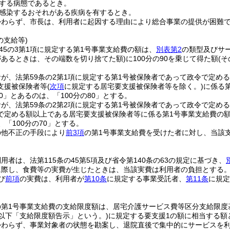
する病態であるとき。
感染するおそれがある疾病を有するとき。
かわらず、市長は、利用者に起因する理由により総合事業の提供が困難
の支給等)
の45の3第1項に規定する第1号事業支給費の額は、
別表第2
の類型及びサ
があるときは、その端数を切り捨てた額)
に100分の90を乗じて得た額
(
が、法第59条の2第1項に規定する第1号被保険者であって政令で定め
支援被保険者等
(
次項
に規定する居宅要支援被保険者等を除く。)
に係る
90」とあるのは、「100分の80」とする。
が、法第59条の2第2項に規定する第1号被保険者であって政令で定め
で定める額以上である居宅要支援被保険者等に係る第1号事業支給費の
、「100分の70」とする。
の他不正の手段により
前3項
の第1号事業支給費を受けた者に対し、当該
用者は、法第115条の45第5項及び省令第140条の63の規定に基づき、
に際し、食費等の実費が生じたときは、当該実費は利用者の負担とする
び
前項
の実費は、利用者が
第10条
に規定する事業受託者、
第11条
に規定
の第1号事業支給費の支給限度額は、居宅介護サービス費等区分支給限度
。以下「支給限度額告示」という。)
に規定する要支援1の額に相当する額
かわらず、事業対象者の状態を勘案し、退院直後で集中的にサービスを