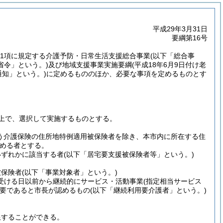
平成29年3月31日
要綱第16号
5第1項に規定する介護予防・日常生活支援総合事業
(以下「総合事
省令」という。)
及び地域支援事業実施要綱
(平成18年6月9日付け老
通知」という。)
に定めるもののほか、必要な事項を定めるものとす
上で、選択して実施するものとする。
行う介護保険の住所地特例適用被保険者を除き、本市内に所在する住
める者とする。
ずれかに該当する者
(以下「居宅要支援被保険者等」という。)
被保険者
(以下「事業対象者」という。)
を受ける日以前から継続的にサービス・活動事業
(指定相当サービス
要であると市長が認めるもの
(以下「継続利用要介護者」という。)
限することができる。