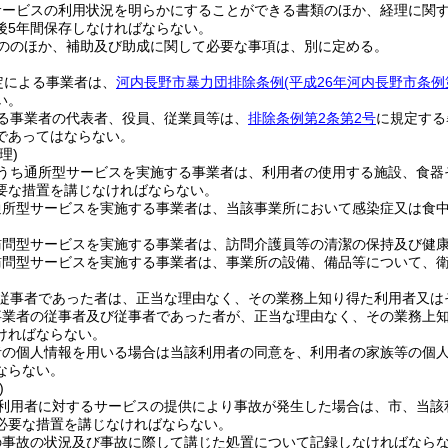
サービスの利用状況を明らかにすることができる書類のほか、経理に関
後5年間保存しなければならない。
ののほか、補助及び助成に関して必要な事項は、別に定める。
定による事業者は、
河内長野市暴力団排除条例
(平成26年河内長野市条
い。
る事業者の代表者、役員、従業員等は、
排除条例第2条第2号
に規定する
であってはならない。
理)
うち通所型サービスを実施する事業者は、利用者の使用する施設、食器
要な措置を講じなければならない。
通所型サービスを実施する事業者は、当該事業所において感染症又は食
訪問型サービスを実施する事業者は、訪問介護員等の清潔の保持及び健
訪問型サービスを実施する事業者は、事業所の設備、備品等について、
従事者であった者は、正当な理由なく、その業務上知り得た利用者又は
事業者の従事者及び従事者であった者が、正当な理由なく、その業務上
ければならない。
者の個人情報を用いる場合は当該利用者の同意を、利用者の家族等の個
ならない。
)
利用者に対するサービスの提供により事故が発生した場合は、市、当該
必要な措置を講じなければならない。
の事故の状況及び事故に際して講じた処置について記録しなければなら