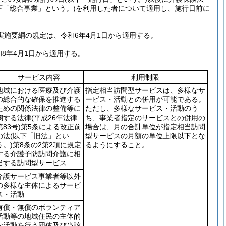
下「総合事業」という。)
を利用した者について適用し、施行日前に
施要綱の規定は、令和6年4月1日から適用する。
8年4月1日から適用する。
サービス内容
利用制限
地域における医療及び介護
指定相当訪問型サービスは、多様なサ
の総合的な確保を推進する
ービス・活動との併用が可能である。
ための関係法律の整備等に
ただし、多様なサービス・活動のう
関する法律
(平成26年法律
ち、事業者指定のサービスとの併用の
第83号)
第5条による改正前
場合は、月の合計単位が指定相当訪問
の法
(以下「旧法」とい
型サービスの月額の単位上限以下とな
う。)
第8条の2第2項に規定
るようにすること。
する介護予防訪問介護に相
当する訪問型サービス
介護サービス事業者等以外
の多様な主体によるサービ
ス・活動
有償・無償のボランティア
活動等の地域住民の主体的
な活動を行う団体及び当該