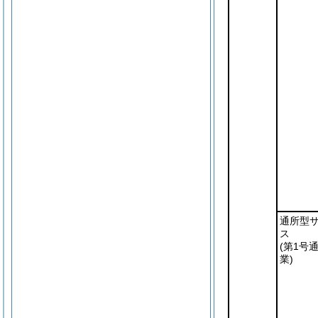
通所型
ス
(第1号
業)