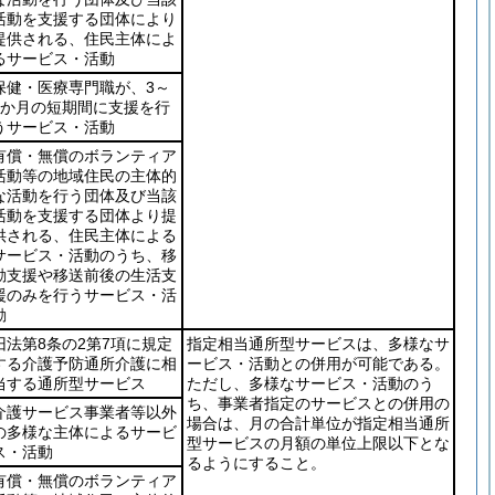
活動を支援する団体により
提供される、住民主体によ
るサービス・活動
保健・医療専門職が、3～
6か月の短期間に支援を行
うサービス・活動
有償・無償のボランティア
活動等の地域住民の主体的
な活動を行う団体及び当該
活動を支援する団体より提
供される、住民主体による
サービス・活動のうち、移
動支援や移送前後の生活支
援のみを行うサービス・活
動
旧法第8条の2第7項に規定
指定相当通所型サービスは、多様なサ
する介護予防通所介護に相
ービス・活動との併用が可能である。
当する通所型サービス
ただし、多様なサービス・活動のう
ち、事業者指定のサービスとの併用の
介護サービス事業者等以外
場合は、月の合計単位が指定相当通所
の多様な主体によるサービ
型サービスの月額の単位上限以下とな
ス・活動
るようにすること。
有償・無償のボランティア