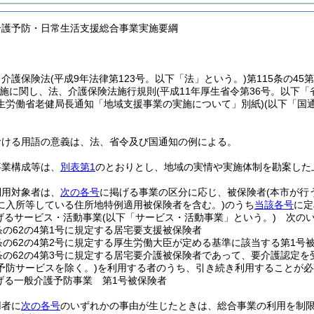
介護予防・日常生活支援総合事業実施要綱
、介護保険法
(平成9年法律第123号。以下「法」という。)
第115条の4
施に関し、法、介護保険法施行規則
(平成11年厚生省令第36号。以下「
号厚生労働省老健局長通知「地域支援事業の実施について」別紙)
(以下「国
おける用語の意義は、法、省令及び国通知の例による。
事業構成等は、
別表第1
のとおりとし、地域の実情や実施体制を勘案した
利用対象者は、
次の各号
に掲げる事業の区分に応じ、被保険者
(本市が
に入所等している住所地特例適用被保険者を含む。)
のうち
当該各号
に定
げるサービス・活動事業
(以下「サービス・活動事業」という。)
次のい
条の62の4第1号に規定する居宅要支援被保険者
0条の62の4第2号に規定する厚生労働大臣が定める基準に該当する第1号
0条の62の4第3号に規定する居宅要介護被保険者であって、要介護認定
予防サービスを除く。)
を利用する者のうち、引き続き利用することが必
げる一般介護予防事業 第1号被保険者
用者に
次の各号
のいずれかの事由が生じたときは、総合事業の利用を制