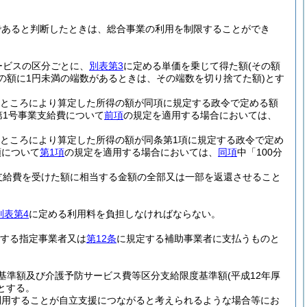
であると判断したときは、総合事業の利用を制限することができ
ービスの区分ごとに、
別表第3
に定める単価を乗じて得た額
(その額
その額に1円未満の端数があるときは、その端数を切り捨てた額)
とす
るところにより算定した所得の額が同項に規定する政令で定める額
第1号事業支給費について
前項
の規定を適用する場合においては、
るところにより算定した所得の額が同条第1項に規定する政令で定め
額について
第1項
の規定を適用する場合においては、
同項
中「100分
支給費を受けた額に相当する金額の全部又は一部を返還させること
別表第4
に定める利用料を負担しなければならない。
。
する指定事業者又は
第12条
に規定する補助事業者に支払うものと
基準額及び介護予防サービス費等区分支給限度基準額
(平成12年厚
とする。
利用することが自立支援につながると考えられるような場合等にお