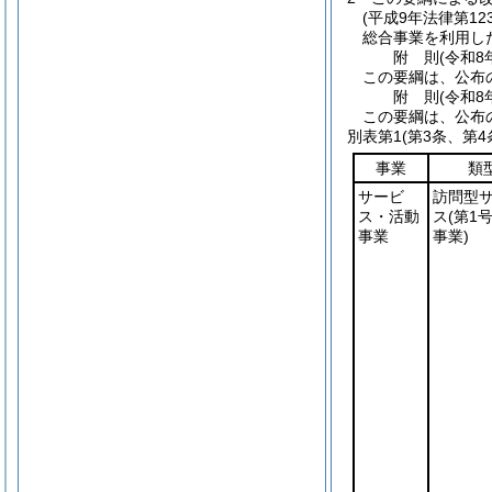
(平成9年法律第12
総合事業を利用し
附
則
(令和8
この要綱は、公布
附
則
(令和8
この要綱は、公布
別表第1
(第3条、第4
事業
類
サービ
訪問型
ス・活動
ス
(第1
事業
事業)