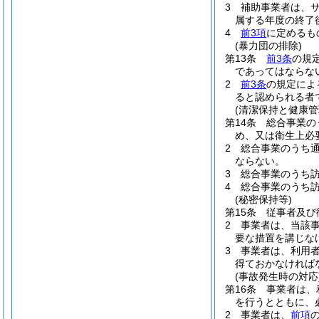
3
補助事業者は、
属する年度の終了
4
前3項
に定めるも
(暴力団の排除)
第13条
前3条
の規
であってはならな
2
前3条
の規定によ
ると認められる者
(清潔保持と健康管
第14条
総合事業の
め、又は衛生上必
2
総合事業のうち
ならない。
3
総合事業のうち
4
総合事業のうち
(秘密保持等)
第15条
従事者及び
2
事業者は、当該
要な措置を講じな
3
事業者は、利用
得ておかなければ
(事故発生時の対応
第16条
事業者は、
を行うとともに、
2
事業者は、
前項