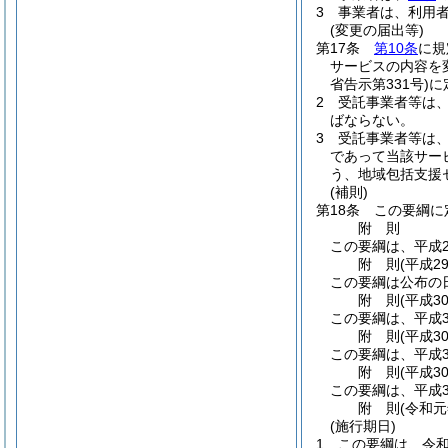
3
事業者は、利用
(変更の届出等)
第17条
第10条
に規
サービスの内容を
省告示第331号)
に
2
受託事業者等は
ばならない。
3
受託事業者等は
であって当該サー
う、地域包括支援
(補則)
第18条
この要綱に
附
則
この要綱は、平成2
附
則
(平成2
この要綱は公布の
附
則
(平成3
この要綱は、平成3
附
則
(平成3
この要綱は、平成3
附
則
(平成3
この要綱は、平成3
附
則
(令和元
(施行期日)
1
この要綱は、令和