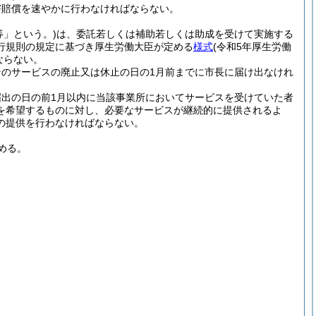
害賠償を速やかに行わなければならない。
等」という。)
は、委託若しくは補助若しくは助成を受けて実施する
行規則の規定に基づき厚生労働大臣が定める
様式
(令和5年厚生労働
ならない。
のサービスの廃止又は休止の日の1月前までに市長に届け出なけれ
出の日の前1月以内に当該事業所においてサービスを受けていた者
を希望するものに対し、必要なサービスが継続的に提供されるよ
の提供を行わなければならない。
める。