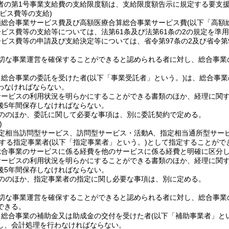
者の第1号事業支給費の支給限度額は、支給限度額告示に規定する要支援
ビス費等の支給)
額総合事業サービス費及び高額医療合算総合事業サービス費
(以下「高額
ビス費等の支給等については、法第61条及び法第61条の2の規定を準
ビス費等の申請及び支給決定等については、省令第97条の2及び省令第9
切な事業運営を確保することができると認められる者に対し、総合事業
り総合事業の委託を受けた者
(以下「事業受託者」という。)
は、総合事業
わなければならない。
サービスの利用状況を明らかにすることができる書類のほか、経理に関
後5年間保存しなければならない。
ののほか、委託に関して必要な事項は、別に委託契約で定める。
)
定相当訪問型サービス、訪問型サービス・活動A、指定相当通所型サービ
定する指定事業者
(以下「指定事業者」という。)
として指定することがで
総合事業のサービスに係る経費を他のサービスに係る経費と明確に区分
サービスの利用状況を明らかにすることができる書類のほか、経理に関
後5年間保存しなければならない。
ののほか、指定事業者の指定に関し必要な事項は、別に定める。
切な事業運営を確保することができると認められる者に対し、総合事業
できる。
り総合事業の補助金又は助成金の交付を受けた者
(以下「補助事業者」と
し、会計処理を行わなければならない。