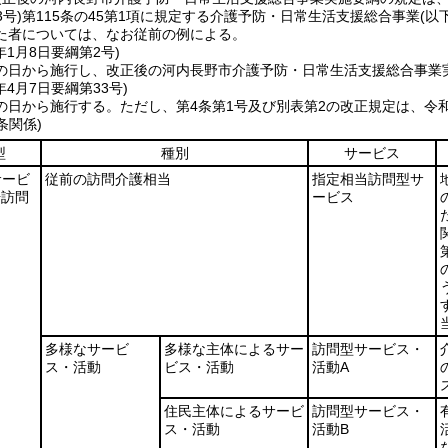
3号)
第115条の45第1項に規定する介護予防・日常生活支援総合事業
(以
た者については、なお従前の例による。
年1月8日
要綱第2号)
の日から施行し、改正後の河内長野市介護予防・日常生活支援総合事業実
年4月7日
要綱第33号)
の日から施行する。
ただし、第4条第1号及び別表第2の改正規定は、令和
条関係)
型
種別
サービス
サービ
従前の訪問介護相当
指定相当訪問型サ
号訪問
ービス
多様なサービ
多様な主体によるサー
訪問型サービス・
ス・活動
ビス・活動
活動A
住民主体によるサービ
訪問型サービス・
ス・活動
活動B