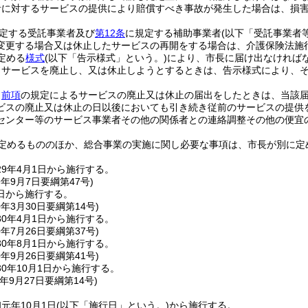
者に対するサービスの提供により賠償すべき事故が発生した場合は、損
定する受託事業者及び
第12条
に規定する補助事業者
(以下「受託事業者
変更する場合又は休止したサービスの再開をする場合は、介護保険法施
定める
様式
(以下「告示様式」という。)
により、市長に届け出なければ
、サービスを廃止し、又は休止しようとするときは、告示様式により、そ
、
前項
の規定によるサービスの廃止又は休止の届出をしたときは、当該届
ビスの廃止又は休止の日以後においても引き続き従前のサービスの提供
センター等のサービス事業者その他の関係者との連絡調整その他の便宜
定めるもののほか、総合事業の実施に関し必要な事項は、市長が別に定
9年4月1日から施行する。
9年9月7日
要綱第47号)
日から施行する。
0年3月30日
要綱第14号)
0年4月1日から施行する。
0年7月26日
要綱第37号)
0年8月1日から施行する。
0年9月26日
要綱第41号)
0年10月1日から施行する。
年9月27日
要綱第14号)
元年10月1日
(以下「施行日」という。)
から施行する。