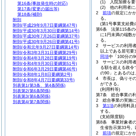
(1)
入院加療を要
第16条
(事故発生時の対応)
(2)
他の利用者に
第17条
(変更の届出等)
2
前項
の規定にか
第18条
(補則)
る。
附則
(第1号事業支給費
附則
(平成29年9月7日要綱第47号)
第6条
法第115条
附則
(平成30年3月30日要綱第14号)
に1円未満の端数
附則
(平成30年7月26日要綱第37号)
る。
附則
(平成30年9月26日要綱第41号)
2
サービスの利用者
附則
(令和元年9月27日要綱第14号)
以上である居宅要
附則
(令和3年3月31日要綱第29号)
同項
中「100分の
附則
(令和4年3月28日要綱第19号)
3
サービスの利用者
附則
(令和4年9月30日要綱第51号)
る額を超える政令
附則
(令和6年3月29日要綱第46号)
の90」とあるのは
附則
(令和8年1月8日要綱第2号)
4
市長は、偽りそ
附則
(令和8年4月7日要綱第33号)
ができる。
別表第1
(第3条、第4条関係)
(利用料等)
別表第2
(第6条関係)
第7条
総合事業の利
別表第3
(第6条関係)
2
総合事業の実施
別表第4
(第7条関係)
3
第1項
の利用料及
する。
(支給限度額)
第8条
事業対象者
生省告示第33号
2
前項
の規定にか