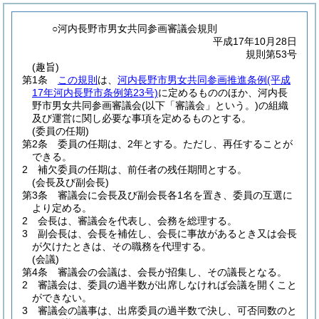
○河内長野市男女共同参画審議会規則
平成17年10月28日
規則第53号
(趣旨)
第1条
この規則
は、
河内長野市男女共同参画推進条例
(平成
17年河内長野市条例第23号)
に定めるもののほか、河内長
野市男女共同参画審議会
(以下「審議会」という。)
の組織
及び運営に関し必要な事項を定めるものとする。
(委員の任期)
第2条
委員の任期は、2年とする。
ただし、再任することが
できる。
2
補欠委員の任期は、前任者の残任期間とする。
(会長及び副会長)
第3条
審議会に会長及び副会長各1名を置き、委員の互選に
より定める。
2
会長は、審議会を代表し、会務を総理する。
3
副会長は、会長を補佐し、会長に事故があるとき又は会長
が欠けたときは、その職務を代理する。
(会議)
第4条
審議会の会議は、会長が招集し、その議長となる。
2
審議会は、委員の過半数が出席しなければ会議を開くこと
ができない。
3
審議会の議事は、出席委員の過半数で決し、可否同数のと