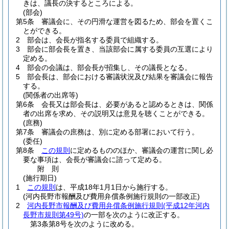
きは、議長の決するところによる。
(部会)
第5条
審議会に、その円滑な運営を図るため、部会を置くこ
とができる。
2
部会は、会長が指名する委員で組織する。
3
部会に部会長を置き、当該部会に属する委員の互選により
定める。
4
部会の会議は、部会長が招集し、その議長となる。
5
部会長は、部会における審議状況及び結果を審議会に報告
する。
(関係者の出席等)
第6条
会長又は部会長は、必要があると認めるときは、関係
者の出席を求め、その説明又は意見を聴くことができる。
(庶務)
第7条
審議会の庶務は、別に定める部署において行う。
(委任)
第8条
この規則
に定めるもののほか、審議会の運営に関し必
要な事項は、会長が審議会に諮って定める。
附
則
(施行期日)
1
この規則
は、平成18年1月1日から施行する。
(河内長野市報酬及び費用弁償条例施行規則の一部改正)
2
河内長野市報酬及び費用弁償条例施行規則
(平成12年河内
長野市規則第49号)
の一部を次のように改正する。
第3条第8号を次のように改める。