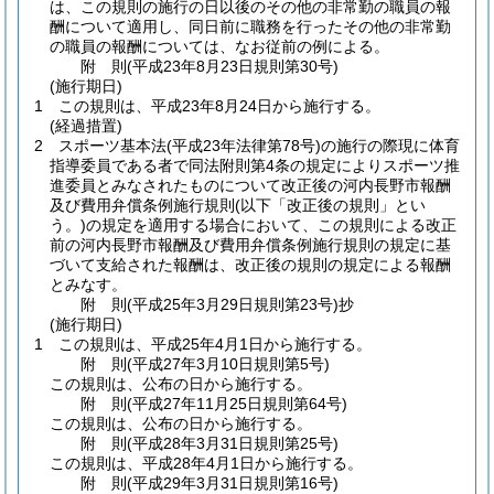
は、この規則の施行の日以後のその他の非常勤の職員の報
酬について適用し、同日前に職務を行ったその他の非常勤
の職員の報酬については、なお従前の例による。
附
則
(平成23年8月23日
規則第30号)
(施行期日)
1
この規則は、平成23年8月24日から施行する。
(経過措置)
2
スポーツ基本法
(平成23年法律第78号)
の施行の際現に体育
指導委員である者で同法附則第4条の規定によりスポーツ推
進委員とみなされたものについて改正後の河内長野市報酬
及び費用弁償条例施行規則
(以下「改正後の規則」とい
う。)
の規定を適用する場合において、この規則による改正
前の河内長野市報酬及び費用弁償条例施行規則の規定に基
づいて支給された報酬は、改正後の規則の規定による報酬
とみなす。
附
則
(平成25年3月29日
規則第23号)
抄
(施行期日)
1
この規則は、平成25年4月1日から施行する。
附
則
(平成27年3月10日
規則第5号)
この規則は、公布の日から施行する。
附
則
(平成27年11月25日
規則第64号)
この規則は、公布の日から施行する。
附
則
(平成28年3月31日
規則第25号)
この規則は、平成28年4月1日から施行する。
附
則
(平成29年3月31日
規則第16号)