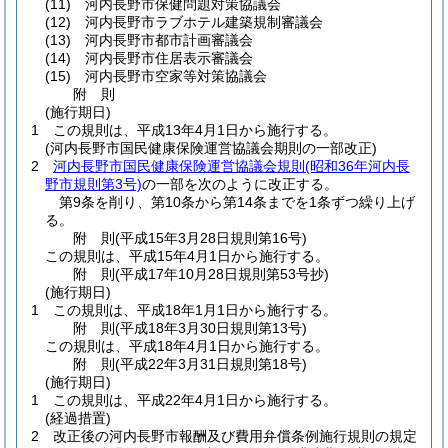
(11)
河内長野市保健問題対策協議会
(12)
河内長野市ラブホテル建築規制審議会
(13)
河内長野市都市計画審議会
(14)
河内長野市住居表示審議会
(15)
河内長野市空家等対策協議会
附
則
(施行期日)
1
この規則は、平成13年4月1日から施行する。
(河内長野市国民健康保険運営協議会期則の一部改正)
2
河内長野市国民健康保険運営協議会規則
(昭和36年河内長
野市規則第3号)
の一部を次のように改正する。
第9条を削り、第10条から第14条までを1条ずつ繰り上げ
る。
附
則
(平成15年3月28日
規則第16号)
この規則は、平成15年4月1日から施行する。
附
則
(平成17年10月28日
規則第53号抄)
(施行期日)
1
この規則は、平成18年1月1日から施行する。
附
則
(平成18年3月30日
規則第13号)
この規則は、平成18年4月1日から施行する。
附
則
(平成22年3月31日
規則第18号)
(施行期日)
1
この規則は、平成22年4月1日から施行する。
(経過措置)
2
改正後の河内長野市報酬及び費用弁償条例施行規則の規定