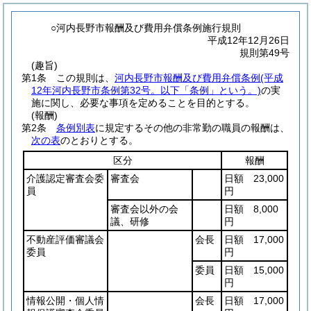
○河内長野市報酬及び費用弁償条例施行規則
平成12年12月26日
規則第49号
(趣旨)
第1条
この規則は、
河内長野市報酬及び費用弁償条例
(平成
12年河内長野市条例第32号。以下「条例」という。)
の実
施に関し、必要な事項を定めることを目的とする。
(報酬)
第2条
条例別表
に規定するその他の非常勤の職員の報酬は、
次の表
のとおりとする。
区分
報酬
介護認定審査会委
審査会
日額 23,000
員
円
審査会以外の会
日額 8,000
議、研修
円
不動産評価審議会
会長
日額 17,000
委員
円
委員
日額 15,000
円
情報公開・個人情
会長
日額 17,000