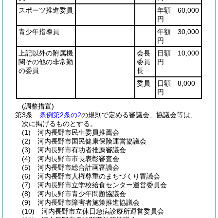
スポーツ推進委員
年額 60,000
円
青少年指導員
年額 30,000
円
上記以外の附属機
会長
日額 10,000
関その他の非常勤
委員
円
の委員
長
委員
日額 8,000
円
(調整措置)
第3条
条例第2条の2
の規則で定める審議会、協議会等は、
次に掲げるものとする。
(1)
河内長野市民生委員推薦会
(2)
河内長野市国民健康保険運営協議会
(3)
河内長野市有功者推薦審議会
(4)
河内長野市市長表彰審査会
(5)
河内長野市総合計画審議会
(6)
河内長野市人権尊重のまちづくり審議会
(7)
河内長野市立学校給食センター運営委員会
(8)
河内長野市青少年問題協議会
(9)
河内長野市障害者施策推進協議会
(10)
河内長野市立休日急病診療所運営委員会