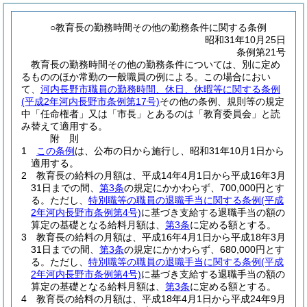
○教育長の勤務時間その他の勤務条件に関する条例
昭和31年10月25日
条例第21号
教育長の勤務時間その他の勤務条件については、別に定め
るもののほか常勤の一般職員の例による。
この場合におい
て、
河内長野市職員の勤務時間、休日、休暇等に関する条例
(平成2年河内長野市条例第17号)
その他の条例、規則等の規定
中「任命権者」又は「市長」とあるのは「教育委員会」と読
み替えて適用する。
附
則
1
この条例
は、公布の日から施行し、昭和31年10月1日から
適用する。
2
教育長の給料の月額は、平成14年4月1日から平成16年3月
31日までの間、
第3条
の規定にかかわらず、700,000円とす
る。
ただし、
特別職等の職員の退職手当に関する条例
(平成
2年河内長野市条例第4号)
に基づき支給する退職手当の額の
算定の基礎となる給料月額は、
第3条
に定める額とする。
3
教育長の給料の月額は、平成16年4月1日から平成18年3月
31日までの間、
第3条
の規定にかかわらず、680,000円とす
る。
ただし、
特別職等の職員の退職手当に関する条例
(平成
2年河内長野市条例第4号)
に基づき支給する退職手当の額の
算定の基礎となる給料月額は、
第3条
に定める額とする。
4
教育長の給料の月額は、平成18年4月1日から平成24年9月