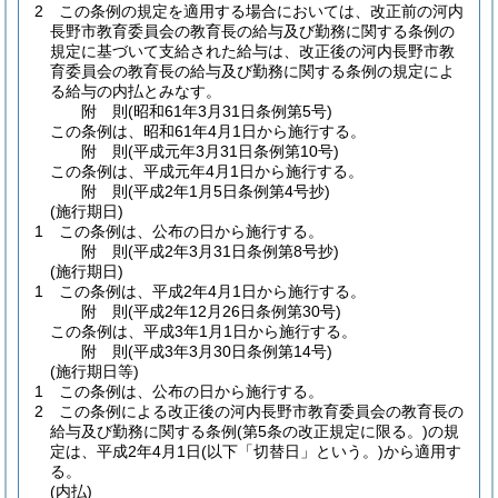
2
この条例の規定を適用する場合においては、改正前の河内
長野市教育委員会の教育長の給与及び勤務に関する条例の
規定に基づいて支給された給与は、改正後の河内長野市教
育委員会の教育長の給与及び勤務に関する条例の規定によ
る給与の内払とみなす。
附
則
(昭和61年3月31日
条例第5号)
この条例は、昭和61年4月1日から施行する。
附
則
(平成元年3月31日
条例第10号)
この条例は、平成元年4月1日から施行する。
附
則
(平成2年1月5日
条例第4号抄)
(施行期日)
1
この条例は、公布の日から施行する。
附
則
(平成2年3月31日
条例第8号抄)
(施行期日)
1
この条例は、平成2年4月1日から施行する。
附
則
(平成2年12月26日
条例第30号)
この条例は、平成3年1月1日から施行する。
附
則
(平成3年3月30日
条例第14号)
(施行期日等)
1
この条例は、公布の日から施行する。
2
この条例による改正後の河内長野市教育委員会の教育長の
給与及び勤務に関する条例
(第5条の改正規定に限る。)
の規
定は、平成2年4月1日
(以下「切替日」という。)
から適用す
る。
(内払)