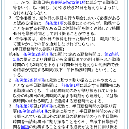
し、かつ、勤務日等
(
条例第5条の2第1項
に規定する勤務日
等をいう。以下同じ。)
が引き続き24日を超えないようにし
なければならない。
3
任命権者は、週休日の振替を行う場合において必要がある
と認める場合は、
前条第1項
の規定にかかわらず、勤務する
ことを命ずる必要がある日に休憩時間を除く連続した7時間
45分を勤務時間として割り振ることができる。
4
任命権者は、週休日の振替を行った場合には、職員に対し
て速やかにその旨を通知しなければならない。
(半日勤務時間の割振り変更)
第4条
条例第2条第4項
の規則で定める勤務時間は、
第2条第
1項
の規定により月曜日から金曜日までの割り振られた勤務
時間のうち3時間を下らず4時間45分を超えない範囲内で任
命権者が指定する時間
(以下「半日勤務時間」という。)
と
する。
2
条例第2条第4項
の規定に基づき割り振ることをやめるこ
ととなる半日勤務時間は、
前条第1項
に規定する期間内にあ
る勤務日のうち、半日勤務時間のみが割り振られている日
以外の勤務日の勤務時間の始まる時刻から連続し、又は勤
務時間の終わる時刻まで連続する勤務時間とする。
3
前条第2項
及び
第4項
の規定は、半日勤務時間の割振り変
更
(
条例第2条第4項
の規定に基づき、半日勤務時間のみが割
り振られている日以外の勤務日の勤務時間のうち半日勤務
時間を当該勤務日に割り振ることをやめ、当該半日勤務時
間を
同項
の勤務することを命ずる必要がある日に割り振る