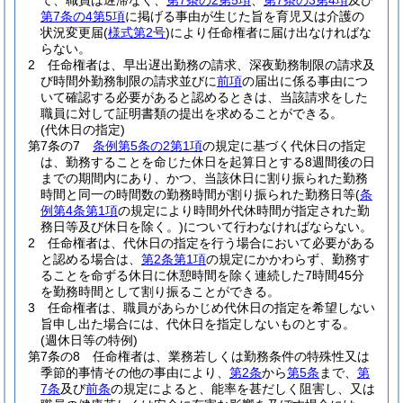
て、職員は遅滞なく、
第7条の2第5項
、
第7条の3第4項
及び
第7条の4第5項
に掲げる事由が生じた旨を育児又は介護の
状況変更届
(
様式第2号
)
により任命権者に届け出なければな
らない。
2
任命権者は、早出遅出勤務の請求、深夜勤務制限の請求及
び時間外勤務制限の請求並びに
前項
の届出に係る事由につ
いて確認する必要があると認めるときは、当該請求をした
職員に対して証明書類の提出を求めることができる。
(代休日の指定)
第7条の7
条例第5条の2第1項
の規定に基づく代休日の指定
は、勤務することを命じた休日を起算日とする8週間後の日
までの期間内にあり、かつ、当該休日に割り振られた勤務
時間と同一の時間数の勤務時間が割り振られた勤務日等
(
条
例第4条第1項
の規定により時間外代休時間が指定された勤
務日等及び休日を除く。)
について行わなければならない。
2
任命権者は、代休日の指定を行う場合において必要がある
と認める場合は、
第2条第1項
の規定にかかわらず、勤務す
ることを命ずる休日に休憩時間を除く連続した7時間45分
を勤務時間として割り振ることができる。
3
任命権者は、職員があらかじめ代休日の指定を希望しない
旨申し出た場合には、代休日を指定しないものとする。
(週休日等の特例)
第7条の8
任命権者は、業務若しくは勤務条件の特殊性又は
季節的事情その他の事由により、
第2条
から
第5条
まで、
第
7条
及び
前条
の規定によると、能率を甚だしく阻害し、又は