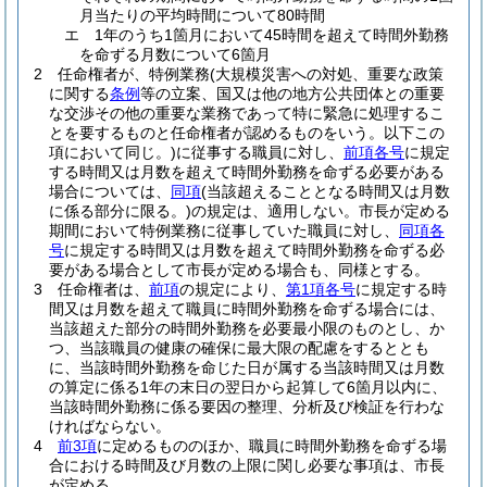
月当たりの平均時間について80時間
エ
1年のうち1箇月において45時間を超えて時間外勤務
を命ずる月数について6箇月
2
任命権者が、特例業務
(大規模災害への対処、重要な政策
に関する
条例
等の立案、国又は他の地方公共団体との重要
な交渉その他の重要な業務であって特に緊急に処理するこ
とを要するものと任命権者が認めるものをいう。以下この
項において同じ。)
に従事する職員に対し、
前項各号
に規定
する時間又は月数を超えて時間外勤務を命ずる必要がある
場合については、
同項
(当該超えることとなる時間又は月数
に係る部分に限る。)
の規定は、適用しない。
市長が定める
期間において特例業務に従事していた職員に対し、
同項各
号
に規定する時間又は月数を超えて時間外勤務を命ずる必
要がある場合として市長が定める場合も、同様とする。
3
任命権者は、
前項
の規定により、
第1項各号
に規定する時
間又は月数を超えて職員に時間外勤務を命ずる場合には、
当該超えた部分の時間外勤務を必要最小限のものとし、か
つ、当該職員の健康の確保に最大限の配慮をするととも
に、当該時間外勤務を命じた日が属する当該時間又は月数
の算定に係る1年の末日の翌日から起算して6箇月以内に、
当該時間外勤務に係る要因の整理、分析及び検証を行わな
ければならない。
4
前3項
に定めるもののほか、職員に時間外勤務を命ずる場
合における時間及び月数の上限に関し必要な事項は、市長
が定める。