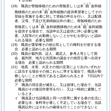
する活動
しょう
(18)
職員が骨髄移植のための骨髄若しくは末
血幹細
梢
しょう
胞移植のための末
血幹細胞の提供希望者としてその
梢
登録を実施する者に対して登録の申出を行い、又は配偶
者、父母、子及び兄弟姉妹以外の者に、骨髄移植のため
しょう
しょう
骨髄若しくは末
血幹細胞移植のため末
血幹細胞
梢
梢
を提供する場合で、当該申出又は提供に伴い必要な検
査、入院等のため勤務しないことがやむを得ないと認め
られる場合 必要な期間
(19)
職員が選挙権その他公民としての権利を行使する場
合 必要と認められる期間
(20)
職員が裁判員、証人、鑑定人、参考人等として国
会、裁判所、地方公共団体の議会その他官公署へ出頭す
る場合 必要と認められる期間
(21)
地震、水害、火災その他の災害により次のいずれか
に該当する場合その他これらに準ずる場合で、職員が勤
務しないことが相当であると認められるとき 7日以内で
必要な期間
ア
職員の現住居が滅失し、又は損壊した場合で、当該
職員がその復旧作業等を行い、又は一時的に避難して
いるとき。
イ
職員及び当該職員と同一の世帯に属する者の生活に
必要な水、食料等が著しく不足している場合で、当該
職員以外にはそれらの確保を行うことができないと