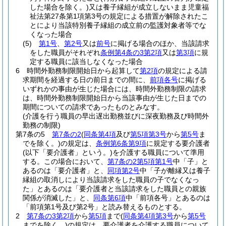
した場合を除く。)
又は養子縁組が成立しないまま児童福
祉法第27条第1項第3号の規定による措置が解除されたこ
とにより当該特別養子縁組の成立前の監護対象者等でな
くなった場合
(5)
第1号
、
第2号
又は
前号
に掲げる場合のほか、当該請求
をした職員がそれぞれ
条例第4条の3第2項
又は
第3項
に規
定する職員に該当しなくなった場合
6
時間外勤務制限開始日から起算して
第2項
の規定による請
求期間を経過する日の前日までの間に、
前項各号
に掲げる
いずれかの事由が生じた場合には、時間外勤務制限の請求
は、時間外勤務制限開始日から当該事由が生じた日までの
期間についての請求であったものとみなす。
(介護を行う職員の早出遅出勤務並びに深夜勤務及び時間外
勤務の制限)
第7条の5
第7条の2
(
同条第4項
及び
第5項第3号
から
第5号
ま
でを除く。)
の規定は、
条例第6条第9項
に規定する要介護者
(以下「要介護者」という。)
を介護する職員について準用
する。
この場合において、
第7条の2第5項第1号
中「子」と
あるのは「要介護者」と、
同項第2号
中「子が離縁又は養子
縁組の取消しにより当該請求をした職員の子でなくなっ
た」とあるのは「要介護者と当該請求をした職員との親族
関係が消滅した」と、
同条第6項
中「前項各号」とあるのは
「前項第1号及び第2号」と読み替えるものとする。
2
第7条の3第2項
から
第5項
まで
(
同条第4項第3号
から
第5号
までを除く。)
の規定は、要介護者を介護する職員について