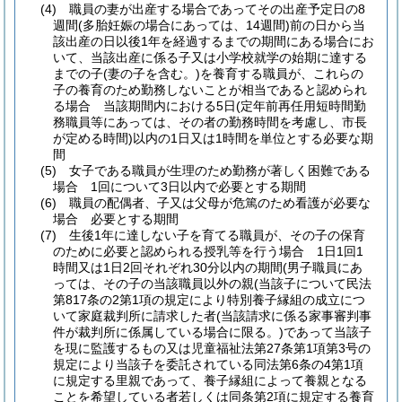
(4)
職員の妻が出産する場合であってその出産予定日の8
週間
(多胎妊娠の場合にあっては、14週間)
前の日から当
該出産の日以後1年を経過するまでの期間にある場合にお
いて、当該出産に係る子又は小学校就学の始期に達する
までの子
(妻の子を含む。)
を養育する職員が、これらの
子の養育のため勤務しないことが相当であると認められ
る場合 当該期間内における5日
(定年前再任用短時間勤
務職員等にあっては、その者の勤務時間を考慮し、市長
が定める時間)
以内の1日又は1時間を単位とする必要な期
間
(5)
女子である職員が生理のため勤務が著しく困難である
場合 1回について3日以内で必要とする期間
(6)
職員の配偶者、子又は父母が危篤のため看護が必要な
場合 必要とする期間
(7)
生後1年に達しない子を育てる職員が、その子の保育
のために必要と認められる授乳等を行う場合 1日1回1
時間又は1日2回それぞれ30分以内の期間
(男子職員にあ
っては、その子の当該職員以外の親
(当該子について民法
第817条の2第1項の規定により特別養子縁組の成立につ
いて家庭裁判所に請求した者
(当該請求に係る家事審判事
件が裁判所に係属している場合に限る。)
であって当該子
を現に監護するもの又は児童福祉法第27条第1項第3号の
規定により当該子を委託されている同法第6条の4第1項
に規定する里親であって、養子縁組によって養親となる
ことを希望している者若しくは同条第2項に規定する養育