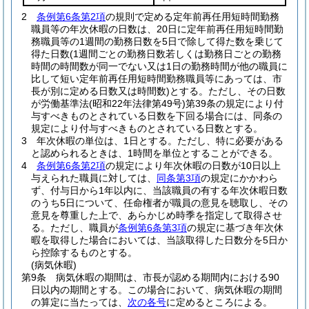
2
条例第6条第2項
の規則で定める定年前再任用短時間勤務
職員等の年次休暇の日数は、20日に定年前再任用短時間勤
務職員等の1週間の勤務日数を5日で除して得た数を乗じて
得た日数
(1週間ごとの勤務日数若しくは勤務日ごとの勤務
時間の時間数が同一でない又は1日の勤務時間が他の職員に
比して短い定年前再任用短時間勤務職員等にあっては、市
長が別に定める日数又は時間数)
とする。
ただし、その日数
が労働基準法
(昭和22年法律第49号)
第39条の規定により付
与すべきものとされている日数を下回る場合には、同条の
規定により付与すべきものとされている日数とする。
3
年次休暇の単位は、1日とする。
ただし、特に必要がある
と認められるときは、1時間を単位とすることができる。
4
条例第6条第2項
の規定により年次休暇の日数が10日以上
与えられた職員に対しては、
同条第3項
の規定にかかわら
ず、付与日から1年以内に、当該職員の有する年次休暇日数
のうち5日について、任命権者が職員の意見を聴取し、その
意見を尊重した上で、あらかじめ時季を指定して取得させ
る。
ただし、職員が
条例第6条第3項
の規定に基づき年次休
暇を取得した場合においては、当該取得した日数分を5日か
ら控除するものとする。
(病気休暇)
第9条
病気休暇の期間は、市長が認める期間内における90
日以内の期間とする。
この場合において、病気休暇の期間
の算定に当たっては、
次の各号
に定めるところによる。