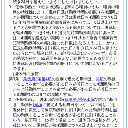
続き24日を超えないようにしなければならない。
3
任命権者は、特別の勤務に従事する職員のうち、職員の職
務の特殊性により、週休日及び勤務時間の割振りを4週間ご
との期間について定めること又は週休日を4週間につき8日
(定年前再任用短時間勤務職員等にあっては、8日以上)
とす
ることが困難であると認められる職員については、週休日
が毎4週間につき4日以上
(育児短時間勤務職員等にあって
は、4週間を超えない期間につき1日以上の割合で当該育児
短時間勤務等の内容に従った日数)
となるようにし、かつ、
正規の勤務時間を割り振られた日が引き続き24日を超えな
いようにする場合に限り、
前項
の規定にかかわらず、市長
の承認を得て、52週間を超えない範囲内で定める期間ごと
に週休日及び勤務時間の割振りについて別に定めることが
できる。
(週休日の振替)
第3条
条例第2条第4項
の規則で定める期間は、
同項
の勤務
することを命ずる必要がある日を起算日とする4週間前の日
から当該勤務することを命ずる必要がある日を起算日とす
る8週間後の日までの期間とする。
2
任命権者は、週休日の振替
(
条例第2条第4項
の規定に基づ
き、勤務日
(
同項
に規定する勤務日をいう。以下同じ。)
を
週休日に変更して当該勤務日に割り振られた勤務時間を
同
項
の勤務することを命ずる必要がある日に割り振ることを
いう。以下同じ。)
を行う場合には、週休日の振替を行った
後において、週休日が毎4週間につき4日以上となるように