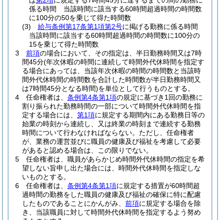
は
第2項
に規定する7時間45分に達するまでの間の勤務に
係る時間 当該時間に該当する60時間超過時間の時間数
に100分の50を乗じて得た時間数
(3)
給与条例第17条第1項第2号
に掲げる勤務に係る時間
当該時間に該当する60時間超過時間の時間数に100分の
15を乗じて得た時間数
3
前項
の場合において、その指定は、半日勤務時間又は7時
間45分
(年次休暇の時間に連続して時間外代休時間を指定す
る場合にあっては、当該年次休暇の時間の時間数と当該時
間外代休時間の時間数を合計した時間数が半日勤務時間又
は7時間45分となる時間)
を単位として行うものとする。
4
任命権者は、
条例第4条第1項
の規定に基づき1回の勤務に
割り振られた勤務時間の一部について時間外代休時間を指
定する場合には、
第1項
に規定する期間内にある勤務日等の
始業の時刻から連続し、又は終業の時刻まで連続する勤務
時間について行わなければならない。
ただし、任命権者
が、業務の運営並びに職員の健康及び福祉を考慮して必要
があると認める場合は、この限りでない。
5
任命権者は、職員があらかじめ時間外代休時間の指定を希
望しない旨申し出た場合には、時間外代休時間を指定しな
いものとする。
6
任命権者は、
条例第4条第1項
に規定する措置が60時間超
過時間の勤務をした職員の健康及び福祉の確保に特に配慮
したものであることにかんがみ、
前項
に規定する場合を除
き、当該職員に対して時間外代休時間を指定するよう努め