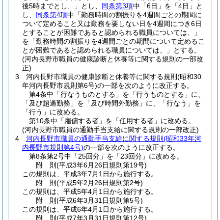
後5時までとし、」とし、
同条第3項
中「6日」を「4日」と
し、
同条第4項
中「勤務時間の割振りを4週間ごとの期間に
ついて定めること又は勤務を要しない日を4週間につき6日
とすることが困難であると認められる職員については、」
を「勤務時間の割振りを4週間ごとの期間について定めるこ
とが困難であると認められる職員については、」とする。
(河内長野市職員の健康診断と休養等に関する規則の一部改
正)
3
河内長野市職員の健康診断と休養等に関する規則
(昭和30
年河内長野市規則第6号)
の一部を次のように改正する。
第4条中「行なうものとする」を「行うものとする」に、
「及び超過勤務」を「及び時間外勤務」に、「行なう」を
「行う」に改める。
第10条中「雇傭する者」を「任用する者」に改める。
(河内長野市職員の通勤手当支給に関する規則の一部改正)
4
河内長野市職員の通勤手当支給に関する規則
(昭和33年河
内長野市規則第4号)
の一部を次のように改正する。
第8条第2号中「25回分」を「23回分」に改める。
附
則
(平成3年6月26日
規則第19号)
この規則は、平成3年7月1日から施行する。
附
則
(平成5年2月26日
規則第2号)
この規則は、平成5年4月1日から施行する。
附
則
(平成6年3月31日
規則第5号)
この規則は、平成6年4月1日から施行する。
附
則
(平成7年3月31日
規則第12号)