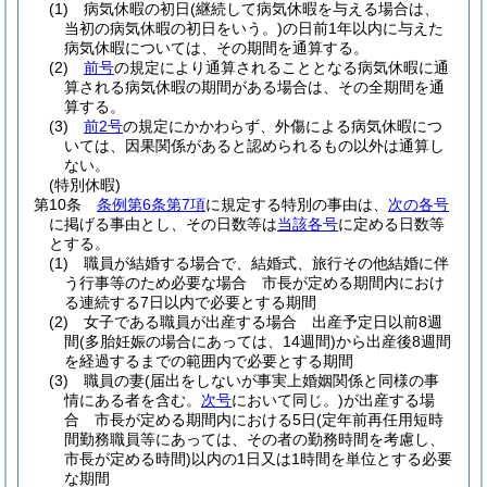
(1)
病気休暇の初日
(継続して病気休暇を与える場合は、
当初の病気休暇の初日をいう。)
の日前1年以内に与えた
病気休暇については、その期間を通算する。
(2)
前号
の規定により通算されることとなる病気休暇に通
算される病気休暇の期間がある場合は、その全期間を通
算する。
(3)
前2号
の規定にかかわらず、外傷による病気休暇につ
いては、因果関係があると認められるもの以外は通算し
ない。
(特別休暇)
第10条
条例第6条第7項
に規定する特別の事由は、
次の各号
に掲げる事由とし、その日数等は
当該各号
に定める日数等
とする。
(1)
職員が結婚する場合で、結婚式、旅行その他結婚に伴
う行事等のため必要な場合 市長が定める期間内におけ
る連続する7日以内で必要とする期間
(2)
女子である職員が出産する場合 出産予定日以前8週
間
(多胎妊娠の場合にあっては、14週間)
から出産後8週間
を経過するまでの範囲内で必要とする期間
(3)
職員の妻
(届出をしないが事実上婚姻関係と同様の事
情にある者を含む。
次号
において同じ。)
が出産する場
合 市長が定める期間内における5日
(定年前再任用短時
間勤務職員等にあっては、その者の勤務時間を考慮し、
市長が定める時間)
以内の1日又は1時間を単位とする必要
な期間