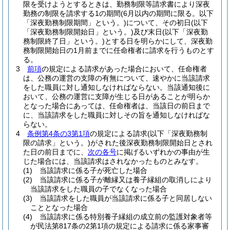
限を受けようとするときは、勤務制限等請求書により深夜
勤務の制限を請求する1の期間
(6月以内の期間に限る。以下
「深夜勤務制限期間」という。)
について、その初日
(以下
「深夜勤務制限開始日」という。)
及び末日
(以下「深夜勤
務制限終了日」という。)
とする日を明らかにして、深夜勤
務制限開始日の1月前までに任命権者に請求を行うものとす
る。
3
前項
の規定による請求があった場合において、任命権者
は、公務の運営の支障の有無について、速やかに当該請求
をした職員に対し通知しなければならない。
当該通知後に
おいて、公務の運営に支障が生じる日があることが明らか
となった場合にあっては、任命権者は、当該日の前日まで
に、当該請求をした職員に対しその旨を通知しなければな
らない。
4
条例第4条の3第1項
の規定による請求
(以下「深夜勤務制
限の請求」という。)
がされた後深夜勤務制限開始日とされ
た日の前日までに、
次の各号
に掲げるいずれかの事由が生
じた場合には、当該請求はされなかったものとみなす。
(1)
当該請求に係る子が死亡した場合
(2)
当該請求に係る子が離縁又は養子縁組の取消しにより
当該請求をした職員の子でなくなった場合
(3)
当該請求をした職員が当該請求に係る子と同居しない
こととなった場合
(4)
当該請求に係る特別養子縁組の成立前の監護対象者等
が民法第817条の2第1項の規定による請求に係る家事審