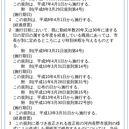
この規則は、平成7年4月1日から施行する。
附
則
(平成8年3月29日
規則第4号)
(施行期日)
1
この規則は、平成8年4月1日から施行する。
(経過措置)
2
施行日前において、既に勤続年数20年又は30年に達する
日の翌日の属する年度を経過している職員にあっては、市
長が別に定めるところにより特別休暇を与えるものとす
る。
附
則
(平成9年3月21日
規則第4号)
(施行期日)
この規則は、平成9年4月1日から施行する。
附
則
(平成10年3月31日
規則第14号)
(施行期日)
この規則は、平成10年4月1日から施行する。
附
則
(平成11年6月28日
規則第31号)
この規則は、公布の日から施行する。
附
則
(平成13年3月28日
規則第15号)
この規則は、平成13年4月1日から施行する。
附
則
(平成13年3月30日
規則第22号抄)
(施行期日)
1
この規則は、平成13年3月31日から施行する。
(経過措置)
3
この規則に基づき改正される改正前の河内長野市規則の様
式により作成した用紙等で残存するものについては、当分