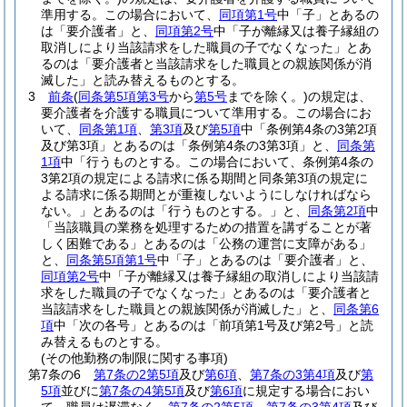
準用する。
この場合において、
同項第1号
中「子」とあるの
は「要介護者」と、
同項第2号
中「子が離縁又は養子縁組の
取消しにより当該請求をした職員の子でなくなった」とあ
るのは「要介護者と当該請求をした職員との親族関係が消
滅した」と読み替えるものとする。
3
前条
(
同条第5項第3号
から
第5号
までを除く。)
の規定は、
要介護者を介護する職員について準用する。
この場合にお
いて、
同条第1項
、
第3項
及び
第5項
中「条例第4条の3第2項
及び第3項」とあるのは「条例第4条の3第3項」と、
同条第
1項
中「行うものとする。この場合において、条例第4条の
3第2項の規定による請求に係る期間と同条第3項の規定に
よる請求に係る期間とが重複しないようにしなければなら
ない。」とあるのは「行うものとする。」と、
同条第2項
中
「当該職員の業務を処理するための措置を講ずることが著
しく困難である」とあるのは「公務の運営に支障がある」
と、
同条第5項第1号
中「子」とあるのは「要介護者」と、
同項第2号
中「子が離縁又は養子縁組の取消しにより当該請
求をした職員の子でなくなった」とあるのは「要介護者と
当該請求をした職員との親族関係が消滅した」と、
同条第6
項
中「次の各号」とあるのは「前項第1号及び第2号」と読
み替えるものとする。
(その他勤務の制限に関する事項)
第7条の6
第7条の2第5項
及び
第6項
、
第7条の3第4項
及び
第
5項
並びに
第7条の4第5項
及び
第6項
に規定する場合におい