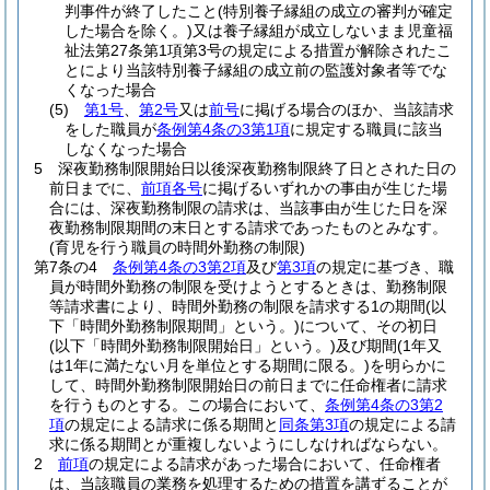
判事件が終了したこと
(特別養子縁組の成立の審判が確定
した場合を除く。)
又は養子縁組が成立しないまま児童福
祉法第27条第1項第3号の規定による措置が解除されたこ
とにより当該特別養子縁組の成立前の監護対象者等でな
くなった場合
(5)
第1号
、
第2号
又は
前号
に掲げる場合のほか、当該請求
をした職員が
条例第4条の3第1項
に規定する職員に該当
しなくなった場合
5
深夜勤務制限開始日以後深夜勤務制限終了日とされた日の
前日までに、
前項各号
に掲げるいずれかの事由が生じた場
合には、深夜勤務制限の請求は、当該事由が生じた日を深
夜勤務制限期間の末日とする請求であったものとみなす。
(育児を行う職員の時間外勤務の制限)
第7条の4
条例第4条の3第2項
及び
第3項
の規定に基づき、職
員が時間外勤務の制限を受けようとするときは、勤務制限
等請求書により、時間外勤務の制限を請求する1の期間
(以
下「時間外勤務制限期間」という。)
について、その初日
(以下「時間外勤務制限開始日」という。)
及び期間
(1年又
は1年に満たない月を単位とする期間に限る。)
を明らかに
して、時間外勤務制限開始日の前日までに任命権者に請求
を行うものとする。
この場合において、
条例第4条の3第2
項
の規定による請求に係る期間と
同条第3項
の規定による請
求に係る期間とが重複しないようにしなければならない。
2
前項
の規定による請求があった場合において、任命権者
は、当該職員の業務を処理するための措置を講ずることが