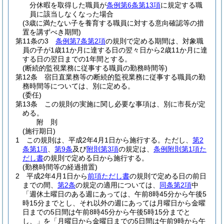
分休暇を取得した職員が
条例第6条第13項
に規定する職
員に該当しなくなった場合
(3歳に満たない子を養育する職員に対する意向確認等の措
置を講ずべき期間)
第11条の3
条例第7条第2項
の規則で定める期間は、対象職
員の子が1歳11か月に達する日の翌々日から2歳11か月に達
する日の翌日までの1年間とする。
(断続的監視業務に従事する職員の勤務時間等)
第12条
宿日直業務等の断続的監視業務に従事する職員の勤
務時間等については、別に定める。
(委任)
第13条
この規則の実施に関し必要な事項は、別に市長が定
める。
附
則
(施行期日)
1
この規則は、平成2年4月1日から施行する。
ただし、
第2
条第1項
、
第9条
及び
附則第3項
の規定は、
条例附則第1項た
だし書
の規則で定める日から施行する。
(勤務時間等の経過措置)
2
平成2年4月1日から
前項ただし書
の規則で定める日の前日
までの間、
第2条
の規定の適用については、
同条第2項
中
「週休土曜日のある週にあっては、午前8時45分から午後5
時15分までとし、それ以外の週にあっては月曜日から金曜
日までの5日間は午前8時45分から午後5時15分までと
し、」を「月曜日から金曜日までの5日間は午前9時から午