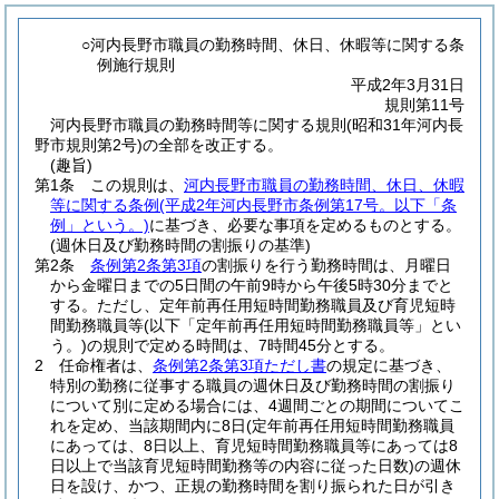
○河内長野市職員の勤務時間、休日、休暇等に関する条
例施行規則
平成2年3月31日
規則第11号
河内長野市職員の勤務時間等に関する規則(昭和31年河内長
野市規則第2号)の全部を改正する。
(趣旨)
第1条
この規則は、
河内長野市職員の勤務時間、休日、休暇
等に関する条例
(平成2年河内長野市条例第17号。以下「条
例」という。)
に基づき、必要な事項を定めるものとする。
(週休日及び勤務時間の割振りの基準)
第2条
条例第2条第3項
の割振りを行う勤務時間は、月曜日
から金曜日までの5日間の午前9時から午後5時30分までと
する。
ただし、定年前再任用短時間勤務職員及び育児短時
間勤務職員等
(以下「定年前再任用短時間勤務職員等」とい
う。)
の規則で定める時間は、7時間45分とする。
2
任命権者は、
条例第2条第3項ただし書
の規定に基づき、
特別の勤務に従事する職員の週休日及び勤務時間の割振り
について別に定める場合には、4週間ごとの期間についてこ
れを定め、当該期間内に8日
(定年前再任用短時間勤務職員
にあっては、8日以上、育児短時間勤務職員等にあっては8
日以上で当該育児短時間勤務等の内容に従った日数)
の週休
日を設け、かつ、正規の勤務時間を割り振られた日が引き