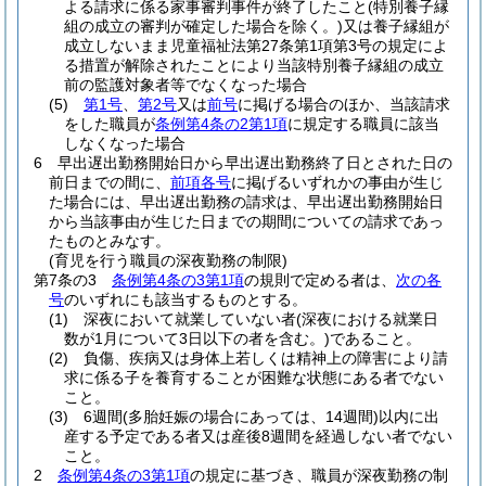
よる請求に係る家事審判事件が終了したこと
(特別養子縁
組の成立の審判が確定した場合を除く。)
又は養子縁組が
成立しないまま児童福祉法第27条第1項第3号の規定によ
る措置が解除されたことにより当該特別養子縁組の成立
前の監護対象者等でなくなった場合
(5)
第1号
、
第2号
又は
前号
に掲げる場合のほか、当該請求
をした職員が
条例第4条の2第1項
に規定する職員に該当
しなくなった場合
6
早出遅出勤務開始日から早出遅出勤務終了日とされた日の
前日までの間に、
前項各号
に掲げるいずれかの事由が生じ
た場合には、早出遅出勤務の請求は、早出遅出勤務開始日
から当該事由が生じた日までの期間についての請求であっ
たものとみなす。
(育児を行う職員の深夜勤務の制限)
第7条の3
条例第4条の3第1項
の規則で定める者は、
次の各
号
のいずれにも該当するものとする。
(1)
深夜において就業していない者
(深夜における就業日
数が1月について3日以下の者を含む。)
であること。
(2)
負傷、疾病又は身体上若しくは精神上の障害により請
求に係る子を養育することが困難な状態にある者でない
こと。
(3)
6週間
(多胎妊娠の場合にあっては、14週間)
以内に出
産する予定である者又は産後8週間を経過しない者でない
こと。
2
条例第4条の3第1項
の規定に基づき、職員が深夜勤務の制