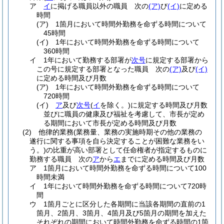
ア
イ
に掲げる職員以外の職員 次の
(ア)
び
(イ)
に定める
時間
(ア)
1箇月において時間外勤務を命ずる時間について
45時間
(イ)
1年において時間外勤務を命ずる時間について
360時間
イ
1年において勤務する部署が
次号
に規定する部署から
この号に規定する部署となった職員 次の
(ア)
及び
(イ)
に定める時間及び月数
(ア)
1年において時間外勤務を命ずる時間について
720時間
(イ)
ア
及び
次号
(
イ
を除く。)
に規定する時間及び月数
並びに職員の健康及び福祉を考慮して、市長が定め
る期間において市長が定める時間及び月数
(2)
他律的業務
(業務量、業務の実施時期その他の業務の
遂行に関する事項を自ら決定することが困難な業務をい
う。)
の比重が高い部署として任命権者が指定するものに
勤務する職員 次の
ア
から
エ
までに定める時間及び月数
ア
1箇月において時間外勤務を命ずる時間について100
時間未満
イ
1年において時間外勤務を命ずる時間について720時
間
ウ
1箇月ごとに区分した各期間に当該各期間の直前の1
箇月、2箇月、3箇月、4箇月及び5箇月の期間を加えた
それぞれの期間において時間外勤務を命ずる時間の1箇