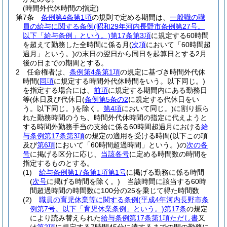
(時間外代休時間の指定)
第7条
条例第4条第1項
の規則で定める期間は、
一般職の職
員の給与に関する条例
(昭和29年河内長野市条例第27号。
以下「給与条例」という。)
第17条第3項
に規定する60時間
を超えて勤務した全時間に係る月
(
次項
において「60時間超
過月」という。)
の末日の翌日から同日を起算日とする2月
後の日までの期間とする。
2
任命権者は、
条例第4条第1項
の規定に基づき時間外代休
時間
(
同項
に規定する時間外代休時間をいう。以下同じ。)
を指定する場合には、
前項
に規定する期間内にある勤務日
等
(休日及び代休日
(
条例第5条の2
に規定する代休日をい
う。以下同じ。)
を除く。
第4項
において同じ。)
に割り振ら
れた勤務時間のうち、時間外代休時間の指定に代えようと
する時間外勤務手当の支給に係る60時間超過月における
給
与条例第17条第3項
の規定の適用を受ける時間
(以下この項
及び
第6項
において「60時間超過時間」という。)
の
次の各
号
に掲げる区分に応じ、
当該各号
に定める時間数の時間を
指定するものとする。
(1)
給与条例第17条第1項第1号
に掲げる勤務に係る時間
(
次号
に掲げる時間を除く。)
当該時間に該当する60時
間超過時間の時間数に100分の25を乗じて得た時間数
(2)
職員の育児休業等に関する条例
(平成4年河内長野市条
例第7号。以下「育児休業条例」という。)
第17条
の規定
により読み替えられた
給与条例第17条第1項ただし書
又