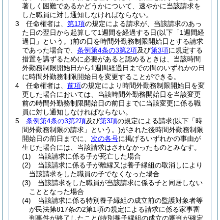
著しく困難であるかどうかについて、速やかに当該請求を
した職員に対し通知しなければならない。
3
任命権者は、
第1項
の規定による請求が、当該請求のあっ
た日の翌日から起算して1週間を経過する日
(以下「1週間経
過日」という。)
前の日を時間外勤務制限開始日とする請求
であった場合で、
条例第4条の3第2項
及び
第3項
に規定する
措置を講ずるために必要があると認めるときは、当該時間
外勤務制限開始日から1週間経過日までの間のいずれかの日
に時間外勤務制限開始日を変更することができる。
4
任命権者は、
前項
の規定により時間外勤務制限開始日を変
更した場合においては、当該時間外勤務開始日を当該変更
前の時間外勤務制限開始日の前日までに当該変更に係る職
員に対し通知しなければならない。
5
条例第4条の3第2項
及び
第3項
の規定による請求
(以下「時
間外勤務制限の請求」という。)
がされた後時間外勤務制限
開始日の前日までに、
次の各号
に掲げるいずれかの事由が
生じた場合には、当該請求はされなかったものとみなす。
(1)
当該請求に係る子が死亡した場合
(2)
当該請求に係る子が離縁又は養子縁組の取消しにより
当該請求をした職員の子でなくなった場合
(3)
当該請求をした職員が当該請求に係る子と同居しない
こととなった場合
(4)
当該請求に係る特別養子縁組の成立前の監護対象者等
が民法第817条の2第1項の規定による請求に係る家事審
判事件が終了したこと
(特別養子縁組の成立の審判が確定