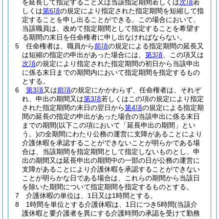
を延長して指定すること又は当該指定期間若しくは
次項
若
しくは
第6項
の規定により指定された指定期間を短縮して指
定することを申し出ることができる。
この場合において、
当該職員は、改めて指定期間として指定することを希望す
る期間の末日を任命権者に申し出なければならない。
5
任命権者は、職員から
前項
の規定による指定期間の延長又
は短縮の指定の申出があった場合には、
第3項
、この項又は
次項
の規定により指定された指定期間の初日から当該申出
に係る末日までの期間内において指定期間を指定するもの
とする。
6
第3項
又は
前項
の規定にかかわらず、任命権者は、それぞ
れ、申出の期間又は
第3項
若しくはこの項の規定により指定
された指定期間の末日の翌日から
第4項
の規定による指定期
間の延長の指定の申出があった場合の当該申出に係る末日
までの期間
(以下この項において「延長申出の期間」とい
う。)
の全期間にわたり公務の運営に支障があることにより
介護休暇を承認することができないことが明らかである場
合は、当該期間を指定期間として指定しないものとし、申
出の期間又は延長申出の期間中の一部の日が公務の運営に
支障があることにより介護休暇を承認することができない
ことが明らかな日である場合は、これらの期間から当該日
を除いた期間について指定期間を指定するものとする。
7
介護休暇の単位は、1日又は1時間とする。
8
1時間を単位とする介護休暇は、1日につき5時間
(当該介
護休暇と要介護者を異にする介護時間の承認を受けて勤務