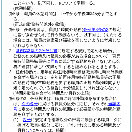
ことをいう。以下同じ。)
について準用する。
(休憩時間)
第5条
職員の休憩時間は、正午から午後0時45分までとす
る。
(正規の勤務時間以外の勤務)
第6条
任命権者は、職員に時間外勤務
(
条例第3条の2
の規定
に基づき命ぜられて行う勤務をいう。以下同じ。)
を命ずる
場合には、職員の健康及び福祉を害しないように考慮しな
ければならない。
2
条例第3条の2ただし書
に規定する規則で定める場合は、
公務のため臨時又は緊急の必要がある場合において、育児
短時間勤務職員等に
同条
に規定する勤務を命じなければ公
務の運営に著しい支障が生ずると認められるときとする。
3
任命権者は、定年前再任用短時間勤務職員等に時間外勤務
を命ずる場合には、定年前再任用短時間勤務職員等の正規
の勤務時間が常時勤務を要する職員の正規の勤務時間より
短く定められている趣旨に十分留意しなければならない。
(時間外勤務を命ずる時間及び月数の上限)
第6条の2
任命権者は、職員に時間外勤務を命ずる場合に
は、
次の各号
に掲げる職員の区分に応じ、それぞれ
当該各
号
に定める時間及び月数の範囲内で必要最小限の時間外勤
務を命ずるものとする。
(1)
次号
に規定する部署以外の部署に勤務する職員 次に
掲げる職員の区分に応じ、それぞれ次に定める時間及び
月数
(
ア
にあっては、時間)