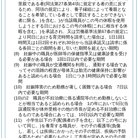
里親である者
(同法第27条第4項に規定する者の意に反す
るため、同項の規定により、養子縁組によって養親とな
ることを希望している者として委託することができない
者に限る。)
を含む。)
が当該職員がこの号の休暇を使用
しようとする日におけるこの号の休暇
(これに相当する休
暇を含む。)
を承認され、又は労働基準法第67条の規定に
より同日における育児時間を請求した場合は、1日1回1
時間又は1日2回それぞれ30分から当該承認又は請求に係
る各回ごとの期間を差し引いた期間を超えない期間)
(8)
妊娠中の職員が医師等の保健指導又は健康診査を受け
る必要がある場合 1回1日以内で必要な期間
(9)
妊娠中の職員が交通機関を利用し、通勤する場合であ
ってその混雑の程度が母体又は胎児の健康保持に影響が
あると認められる場合 1日につき1時間以内で必要な期
間
(10)
妊娠障害のため勤務が著しく困難である場合 7日以
内で必要な期間
(10)の2
職員が不妊治療に係る通院等のため勤務しないこ
とが相当であると認められる場合 1の年において5日
(当
該通院等が体外受精その他の市長が定める不妊治療に係
るものである場合にあっては、10日)
以内で必要な期間
(11)
小学生以下の子
(配偶者の子を含む。以下この号にお
いて同じ。)
を養育する職員が、その子の看護等
(負傷
し、若しくは疾病にかかったその子の世話、疾病の予防
を図るために必要なものとして市長が定めるその子の世