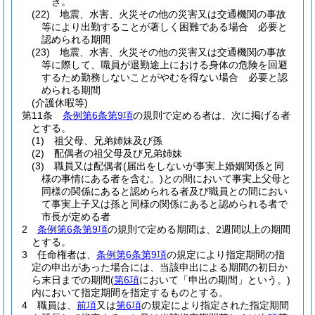
き。
(22)
地震、水害、火災その他の災害又は交通機関の事故
等により出勤することが著しく困難である場合 必要と
認められる期間
(23)
地震、水害、火災その他の災害又は交通機関の事故
等に際して、職員が退勤途上における身体の危険を回避
するため勤務しないことがやむを得ない場合 必要と認
められる期間
(介護休暇等)
第11条
条例第6条第9項
の規則で定める者は、次に掲げる者
とする。
(1)
祖父母、兄弟姉妹及び孫
(2)
配偶者の祖父母及び兄弟姉妹
(3)
職員又は配偶者
(届出をしないが事実上婚姻関係と同
様の事情にある者を含む。)
との間において事実上父母と
同様の関係にあると認められる者及び職員との間におい
て事実上子又は孫と同様の関係にあると認められる者で
市長が定める者
2
条例第6条第9項
の規則で定める期間は、2週間以上の期間
とする。
3
任命権者は、
条例第6条第9項
の規定により指定期間の指
定の申出があった場合には、当該申出による期間の初日か
ら末日までの期間
(
第6項
において「申出の期間」という。)
内において指定期間を指定するものとする。
4
職員は、
前項
又は
第6項
の規定により指定された指定期間