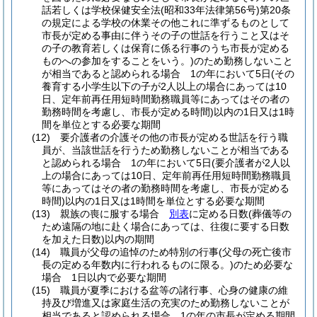
話若しくは学校保健安全法
(昭和33年法律第56号)
第20条
の規定による学校の休業その他これに準ずるものとして
市長が定める事由に伴うその子の世話を行うこと又はそ
の子の教育若しくは保育に係る行事のうち市長が定める
ものへの参加をすることをいう。)
のため勤務しないこと
が相当であると認められる場合 1の年において5日
(その
養育する小学生以下の子が2人以上の場合にあっては10
日、定年前再任用短時間勤務職員等にあってはその者の
勤務時間を考慮し、市長が定める時間)
以内の1日又は1時
間を単位とする必要な期間
(12)
要介護者の介護その他の市長が定める世話を行う職
員が、当該世話を行うため勤務しないことが相当である
と認められる場合 1の年において5日
(要介護者が2人以
上の場合にあっては10日、定年前再任用短時間勤務職員
等にあってはその者の勤務時間を考慮し、市長が定める
時間)
以内の1日又は1時間を単位とする必要な期間
(13)
親族の喪に服する場合
別表
に定める日数
(葬儀等の
ため遠隔の地に赴く場合にあっては、往復に要する日数
を加えた日数)
以内の期間
(14)
職員が父母の追悼のため特別の行事
(父母の死亡後市
長の定める年数内に行われるものに限る。)
のため必要な
場合 1日以内で必要な期間
(15)
職員が夏季における盆等の諸行事、心身の健康の維
持及び増進又は家庭生活の充実のため勤務しないことが
相当であると認められる場合 1の年の市長が定める期間