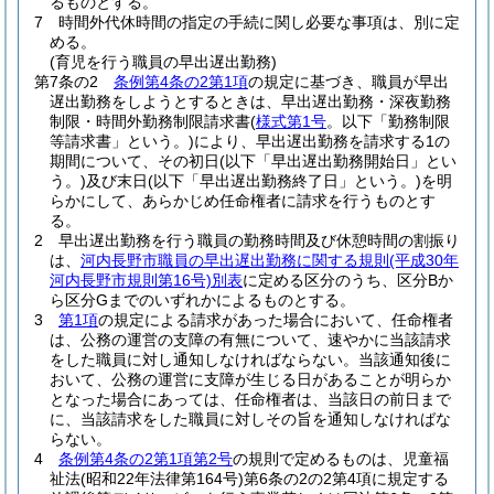
るものとする。
7
時間外代休時間の指定の手続に関し必要な事項は、別に定
める。
(育児を行う職員の早出遅出勤務)
第7条の2
条例第4条の2第1項
の規定に基づき、職員が早出
遅出勤務をしようとするときは、早出遅出勤務・深夜勤務
制限・時間外勤務制限請求書
(
様式第1号
。以下「勤務制限
等請求書」という。)
により、早出遅出勤務を請求する1の
期間について、その初日
(以下「早出遅出勤務開始日」とい
う。)
及び末日
(以下「早出遅出勤務終了日」という。)
を明
らかにして、あらかじめ任命権者に請求を行うものとす
る。
2
早出遅出勤務を行う職員の勤務時間及び休憩時間の割振り
は、
河内長野市職員の早出遅出勤務に関する規則
(平成30年
河内長野市規則第16号)
別表
に定める区分のうち、区分Bか
ら区分Gまでのいずれかによるものとする。
3
第1項
の規定による請求があった場合において、任命権者
は、公務の運営の支障の有無について、速やかに当該請求
をした職員に対し通知しなければならない。
当該通知後に
おいて、公務の運営に支障が生じる日があることが明らか
となった場合にあっては、任命権者は、当該日の前日まで
に、当該請求をした職員に対しその旨を通知しなければな
らない。
4
条例第4条の2第1項第2号
の規則で定めるものは、児童福
祉法
(昭和22年法律第164号)
第6条の2の2第4項に規定する