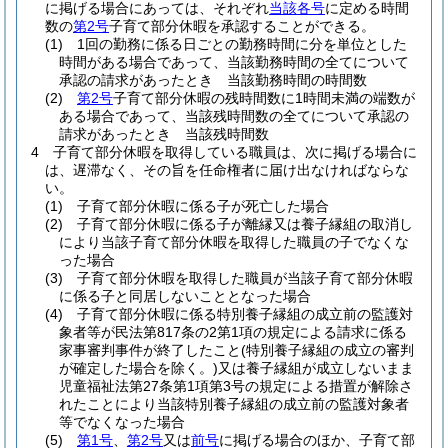
に掲げる場合にあっては、それぞれ
当該各号
に定める時間
数の
第2号
子育て部分休暇を承認することができる。
(1)
1回の勤務に係る日ごとの勤務時間に分を単位とした
時間がある場合であって、当該勤務時間の全てについて
承認の請求があったとき 当該勤務時間の時間数
(2)
第2号
子育て部分休暇の残時間数に1時間未満の端数が
ある場合であって、当該残時間数の全てについて承認の
請求があったとき 当該残時間数
4
子育て部分休暇を取得している職員は、次に掲げる場合に
は、遅滞なく、その旨を任命権者に届け出なければならな
い。
(1)
子育て部分休暇に係る子が死亡した場合
(2)
子育て部分休暇に係る子が離縁又は養子縁組の取消し
により当該子育て部分休暇を取得した職員の子でなくな
った場合
(3)
子育て部分休暇を取得した職員が当該子育て部分休暇
に係る子と同居しないこととなった場合
(4)
子育て部分休暇に係る特別養子縁組の成立前の監護対
象者等が民法第817条の2第1項の規定による請求に係る
家事審判事件が終了したこと
(特別養子縁組の成立の審判
が確定した場合を除く。)
又は養子縁組が成立しないまま
児童福祉法第27条第1項第3号の規定による措置が解除さ
れたことにより当該特別養子縁組の成立前の監護対象者
等でなくなった場合
(5)
第1号
、
第2号
又は
前号
に掲げる場合のほか、子育て部