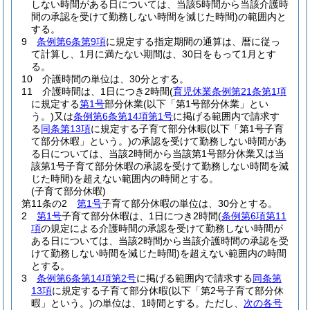
しない時間がある日については、当該5時間から当該介護時
間の承認を受けて勤務しない時間を減じた時間)
の範囲内と
する。
9
条例第6条第9項
に規定する指定期間の通算は、暦に従っ
て計算し、1月に満たない期間は、30日をもって1月とす
る。
10
介護時間の単位は、30分とする。
11
介護時間は、1日につき2時間
(
育児休業条例第21条第1項
に規定する
第1号
部分休業
(以下「第1号部分休業」とい
う。)
又は
条例第6条第14項第1号
に掲げる範囲内で請求す
る
同条第13項
に規定する子育て部分休暇
(以下「第1号子育
て部分休暇」という。)
の承認を受けて勤務しない時間があ
る日については、当該2時間から当該第1号部分休業又は当
該第1号子育て部分休暇の承認を受けて勤務しない時間を減
じた時間)
を超えない範囲内の時間とする。
(子育て部分休暇)
第11条の2
第1号
子育て部分休暇の単位は、30分とする。
2
第1号
子育て部分休暇は、1日につき2時間
(
条例第6項
第11
項
の規定による介護時間の承認を受けて勤務しない時間が
ある日については、当該2時間から当該介護時間の承認を受
けて勤務しない時間を減じた時間)
を超えない範囲内の時間
とする。
3
条例第6条第14項第2号
に掲げる範囲内で請求する
同条第
13項
に規定する子育て部分休暇
(以下「第2号子育て部分休
暇」という。)
の単位は、1時間とする。
ただし、
次の各号