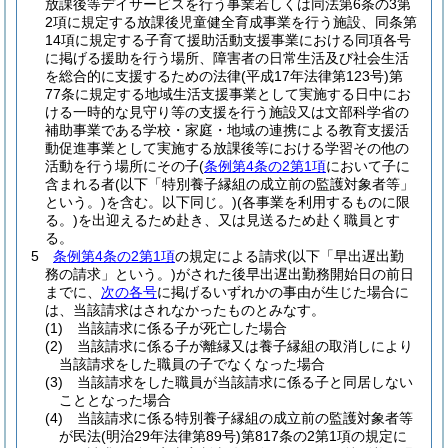
放課後等デイサービスを行う事業若しくは同法第6条の3第
2項に規定する放課後児童健全育成事業を行う施設、同条第
14項に規定する子育て援助活動支援事業における同項各号
に掲げる援助を行う場所、障害者の日常生活及び社会生活
を総合的に支援するための法律
(平成17年法律第123号)
第
77条に規定する地域生活支援事業として実施する日中にお
ける一時的な見守り等の支援を行う施設又は文部科学省の
補助事業である学校・家庭・地域の連携による教育支援活
動促進事業として実施する放課後等における学習その他の
活動を行う場所にその子
(
条例第4条の2第1項
において子に
含まれる者
(以下「特別養子縁組の成立前の監護対象者等」
という。)
を含む。以下同じ。)
(各事業を利用するものに限
る。)
を出迎えるため赴き、又は見送るため赴く職員とす
る。
5
条例第4条の2第1項
の規定による請求
(以下「早出遅出勤
務の請求」という。)
がされた後早出遅出勤務開始日の前日
までに、
次の各号
に掲げるいずれかの事由が生じた場合に
は、当該請求はされなかったものとみなす。
(1)
当該請求に係る子が死亡した場合
(2)
当該請求に係る子が離縁又は養子縁組の取消しにより
当該請求をした職員の子でなくなった場合
(3)
当該請求をした職員が当該請求に係る子と同居しない
こととなった場合
(4)
当該請求に係る特別養子縁組の成立前の監護対象者等
が民法
(明治29年法律第89号)
第817条の2第1項の規定に