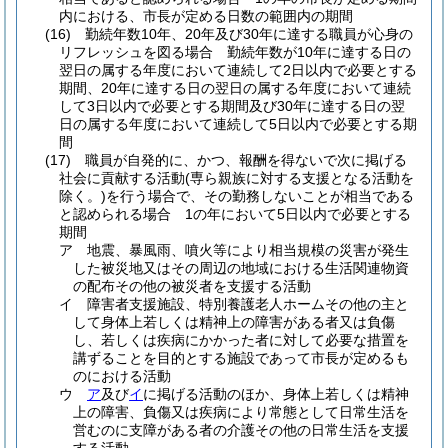
内における、市長が定める日数の範囲内の期間
(16)
勤続年数10年、20年及び30年に達する職員が心身の
リフレッシュを図る場合 勤続年数が10年に達する日の
翌日の属する年度において連続して2日以内で必要とする
期間、20年に達する日の翌日の属する年度において連続
して3日以内で必要とする期間及び30年に達する日の翌
日の属する年度において連続して5日以内で必要とする期
間
(17)
職員が自発的に、かつ、報酬を得ないで次に掲げる
社会に貢献する活動
(専ら親族に対する支援となる活動を
除く。)
を行う場合で、その勤務しないことが相当である
と認められる場合 1の年において5日以内で必要とする
期間
ア
地震、暴風雨、噴火等により相当規模の災害が発生
した被災地又はその周辺の地域における生活関連物資
の配布その他の被災者を支援する活動
イ
障害者支援施設、特別養護老人ホームその他の主と
して身体上若しくは精神上の障害がある者又は負傷
し、若しくは疾病にかかった者に対して必要な措置を
講ずることを目的とする施設であって市長が定めるも
のにおける活動
ウ
ア
及び
イ
に掲げる活動のほか、身体上若しくは精神
上の障害、負傷又は疾病により常態として日常生活を
営むのに支障がある者の介護その他の日常生活を支援