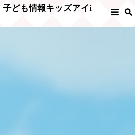
ペ
メ
子ども情報キッズアイi
ー
ニ
メ
検
ジ
ュ
ニ
索
の
ー
ュ
先
を
ー
頭
飛
で
ば
す。
し
て
本
文
へ