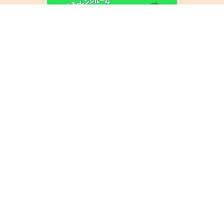
モックルチャレンジルーム_長野中
学校区（R8年8月27日）開催分
2026年6月25日更新