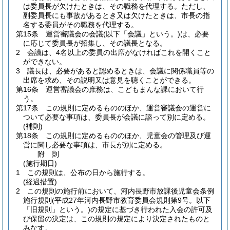
は委員長が欠けたときは、その職務を代理する。
ただし、
副委員長にも事故があるとき又は欠けたときは、市長の指
名する委員がその職務を代理する。
第15条
運営審議会の会議
(以下「会議」という。)
は、必要
に応じて委員長が招集し、その議長となる。
2
会議は、4名以上の委員の出席がなければこれを開くこと
ができない。
3
議長は、必要があると認めるときは、会議に関係職員等の
出席を求め、その説明又は意見を聴くことができる。
第16条
運営審議会の庶務は、こどもまんな課において行
う。
第17条
この規則に定めるもののほか、運営審議会の運営に
ついて必要な事項は、委員長が会議に諮って別に定める。
(補則)
第18条
この規則に定めるもののほか、児童会の管理及び運
営に関し必要な事項は、市長が別に定める。
附
則
(施行期日)
1
この規則は、公布の日から施行する。
(経過措置)
2
この規則の施行前において、河内長野市放課後児童会条例
施行規則
(平成27年河内長野市教育委員会規則第9号。以下
「旧規則」という。)
の規定に基づき行われた入会の許可及
び保留の決定は、この規則の規定により決定されたものと
みなす。