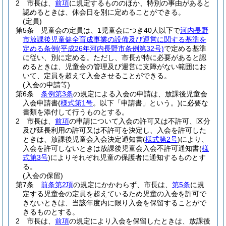
2
市長は、
前項
に規定するもののほか、特別の事由があると
認めるときは、休会日を別に定めることができる。
(定員)
第5条
児童会の定員は、1児童会につき40人以下で
河内長野
市放課後児童健全育成事業の設備及び運営に関する基準を
定める条例
(平成26年河内長野市条例第32号)
で定める基準
に従い、別に定める。
ただし、市長が特に必要があると認
めるときは、児童会の管理及び運営に支障がない範囲にお
いて、定員を超えて入会させることができる。
(入会の申請等)
第6条
条例第3条
の規定による入会の申請は、放課後児童会
入会申請書
(
様式第1号
。以下「申請書」という。)
に必要な
書類を添付して行うものとする。
2
市長は、
前項
の申請について入会の許可又は不許可、区分
及び延長利用の許可又は不許可を決定し、入会を許可した
ときは、放課後児童会入会決定通知書
(
様式第2号
)
により、
入会を許可しないときは放課後児童会入会不許可通知書
(
様
式第3号
)
によりそれぞれ児童の保護者に通知するものとす
る。
(入会の保留)
第7条
前条第2項
の規定にかかわらず、市長は、
第5条
に規
定する児童会の定員を超えているため児童の入会を許可で
きないときは、当該年度内に限り入会を保留することがで
きるものとする。
2
市長は、
前項
の規定により入会を保留したときは、放課後