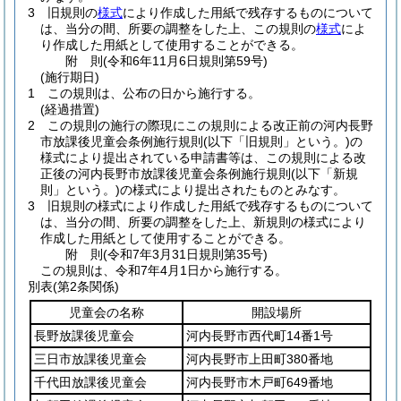
3
旧規則の
様式
により作成した用紙で残存するものについて
は、当分の間、所要の調整をした上、この規則の
様式
によ
り作成した用紙として使用することができる。
附
則
(令和6年11月6日
規則第59号)
(施行期日)
1
この規則は、公布の日から施行する。
(経過措置)
2
この規則の施行の際現にこの規則による改正前の河内長野
市放課後児童会条例施行規則
(以下「旧規則」という。)
の
様式により提出されている申請書等は、この規則による改
正後の河内長野市放課後児童会条例施行規則
(以下「新規
則」という。)
の様式により提出されたものとみなす。
3
旧規則の様式により作成した用紙で残存するものについて
は、当分の間、所要の調整をした上、新規則の様式により
作成した用紙として使用することができる。
附
則
(令和7年3月31日
規則第35号)
この規則は、令和7年4月1日から施行する。
別表
(第2条関係)
児童会の名称
開設場所
長野放課後児童会
河内長野市西代町14番1号
三日市放課後児童会
河内長野市上田町380番地
千代田放課後児童会
河内長野市木戸町649番地