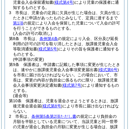
児童会入会保留通知書
(
様式第4号
)
により児童の保護者に通
知するものとする。
3
市長は、児童会の定員に欠員が生じた場合は、欠員が生じ
たときに申請があったものとみなして、定員に達するまで
第1項
の規定により入会を保留した児童について入会の許可
を行うことができるものとする。
(入会の許可の取消し)
第8条
市長は、
条例第4条
の規定により入会、区分及び延長
利用の許可の許可を取り消したときは、放課後児童会入会
等取消通知書
(
様式第5号
)
によりその旨を保護者に通知する
ものとする。
(申請事項の変更)
第9条
保護者は、申請書に記載した事項に変更が生じたとき
は、速やかに放課後児童会入会事項変更届出書
(
様式第6号
)
を市長に届け出なければならない。
この場合において、市
長は、変更の内容が負担金に係るものに限り、放課後児童
会入会事項変更決定通知書
(
様式第7号
)
により通知するもの
とする。
(退会等)
第10条
保護者は、児童を退会させようとするときは、放課
後児童会退会届
(
様式第8号
)
により市長に届け出なければな
らない。
2
市長は、
条例第5条第2項ただし書
の規定により負担金の
月額を半額としている児童について、当該児童と同一世帯
の児童が退会し負担金の月額に変更が生じる場合は、放課