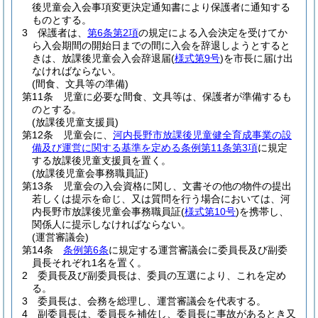
後児童会入会事項変更決定通知書により保護者に通知する
ものとする。
3
保護者は、
第6条第2項
の規定による入会決定を受けてか
ら入会期間の開始日までの間に入会を辞退しようとすると
きは、放課後児童会入会辞退届
(
様式第9号
)
を市長に届け出
なければならない。
(間食、文具等の準備)
第11条
児童に必要な間食、文具等は、保護者が準備するも
のとする。
(放課後児童支援員)
第12条
児童会に、
河内長野市放課後児童健全育成事業の設
備及び運営に関する基準を定める条例第11条第3項
に規定
する放課後児童支援員を置く。
(放課後児童会事務職員証)
第13条
児童会の入会資格に関し、文書その他の物件の提出
若しくは提示を命じ、又は質問を行う場合においては、河
内長野市放課後児童会事務職員証
(
様式第10号
)
を携帯し、
関係人に提示しなければならない。
(運営審議会)
第14条
条例第6条
に規定する運営審議会に委員長及び副委
員長それぞれ1名を置く。
2
委員長及び副委員長は、委員の互選により、これを定め
る。
3
委員長は、会務を総理し、運営審議会を代表する。
4
副委員長は、委員長を補佐し、委員長に事故があるとき又