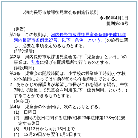
○河内長野市放課後児童会条例施行規則
令和6年4月1日
規則第36号
(趣旨)
第1条
この規則は、
河内長野市放課後児童会条例
(平成14年
河内長野市条例第27号。以下「条例」という。)
の施行に関
し、必要な事項を定めるものとする。
(開設場所)
第2条
河内長野市放課後児童会
(以下「児童会」という。)
の
事業は、
別表
に掲げる開設場所で行うものとする。
(開設時間)
第3条
児童会の開設時間は、小学校の授業終了時刻
(小学校
の休業日にあっては午前8時)
から午後6時までとする。
2
あらかじめ保護者が希望し市長がこれを認める場合、午後
7時まで延長して児童会を利用
(以下「延長利用」という。)
することができるものとする。
(休会日)
第4条
児童会の休会日は、次のとおりとする。
(1)
日曜日
(2)
国民の祝日に関する法律
(昭和23年法律第178号)
に規
定する休日
(3)
8月13日から同月16日まで
(4)
12月29日から翌年1月3日まで