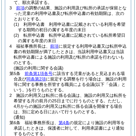
て、順次承諾する。
3
前項
の調整の結果、施設の利用及び転所の承諾が保留とな
った児童の利用申込書及び転所申込書の有効期限は、次の
とおりとする。
(1)
利用申込書 利用申込書に記載されている利用を希望
する期間の初日の属する年度の末日
(2)
転所申込書 転所申込書に記載されている転所希望日
の属する年度の末日
4
福祉事務所長は、
前項
に規定する利用申込書又は転所申込
書の有効期限が満了したときは、当該利用申込書又は当該
転所申込書による施設の利用及び転所の承諾を行わないも
のとする。
(施設の利用に関する会議)
第5条
前条第1項各号
に該当する児童があると見込まれる場
合及び
同条第2項
に規定する調整を行う場合は、施設の利用
等に関する事務を所管する職員による会議
(以下「会議」と
いう。)
を行うものとする。
2
施設の利用又は転所に係る会議は、施設の利用又は転所を
希望する月の前月の25日までに行うものとする。
ただし、
4月からの施設の利用又は転所に係る会議を開催する場合
は、別に定める日において行うものとする。
(通知)
第6条
福祉事務所長は、
第4条
の規定により施設の利用等を
承諾したときは、保護者に対して、利用承諾書により通知
するものとする。