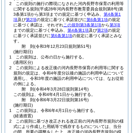
2
この規則の施行の際現になされた河内長野市保育の利用等
に関する規則
(平成28年河内長野市教育委員会規則第8号)
第
3条第1項から第3項までの規定に基づく申込み、
第4条第1
項
及び
第2項
の規定に基づく承諾並びに
第6条第1項
の規定
に基づく承諾は、それぞれ
この規則第3条第1項
から
第3項
までの規定に基づく申込み、
第4条第1項
及び
第2項
の規定
に基づく承諾並びに
第6条第1項
の規定に基づく承諾とみな
す。
附
則
(令和3年12月23日
規則第51号)
(施行期日)
1
この規則は、公布の日から施行する。
(適用区分)
2
この規則による改正後の河内長野市保育の利用等に関する
規則の規定は、令和4年度分以後の施設の利用申込について
適用し、令和3年度の施設の利用申込については、なお従前
の例による。
附
則
(令和4年3月28日
規則第14号)
この規則は、令和4年4月1日から施行する。
附
則
(令和6年3月22日
規則第16号)
(施行期日)
1
この規則は、令和6年4月1日から施行する。
(経過措置)
2
この規則に基づき改正される改正前の河内長野市規則の様
式により作成した用紙等で残存するものについては、当分
の間、所要の調整をした上、改正後の河内長野市規則の様