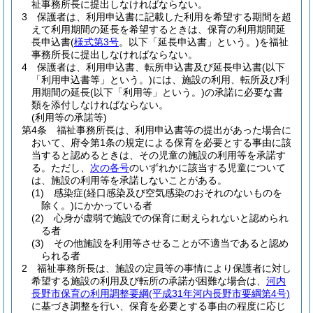
祉事務所長に提出しなければならない。
3
保護者は、利用申込書に記載した利用を希望する期間を超
えて利用期間の延長を希望するときは、保育の利用期間延
長申込書
(
様式第3号
。以下「延長申込書」という。)
を福祉
事務所長に提出しなければならない。
4
保護者は、利用申込書、転所申込書及び延長申込書
(以下
「利用申込書等」という。)
には、施設の利用、転所及び利
用期間の延長
(以下「利用等」という。)
の承諾に必要な書
類を添付しなければならない。
(利用等の承諾等)
第4条
福祉事務所長は、利用申込書等の提出があった場合に
おいて、府令第1条の規定による保育を必要とする事由に該
当すると認めるときは、その児童の施設の利用等を承諾す
る。
ただし、
次の各号
のいずれかに該当する児童について
は、施設の利用等を承諾しないことがある。
(1)
感染症
(経口感染及び空気感染のおそれのないものを
除く。)
にかかっている者
(2)
心身が虚弱で施設での保育に耐えられないと認められ
る者
(3)
その他施設を利用等させることが不適当であると認め
られる者
2
福祉事務所長は、施設の定員等の事情により保護者に対し
希望する施設の利用及び転所の承諾が困難な場合は、
河内
長野市保育の利用調整要綱
(平成31年河内長野市要綱第4号)
に基づき調整を行い、保育を必要とする事由の程度に応じ