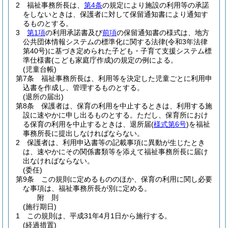
2
福祉事務所長は、
第4条
の規定により施設の利用等の承諾
をしないときは、保護者に対して保留通知書により通知す
るものとする。
3
第1項
の利用承諾書及び
前項
の保留通知書の様式は、地方
公共団体情報システムの標準化に関する法律
(令和3年法律
第40号)
に基づき定められた子ども・子育て支援システム標
準仕様書
(こども家庭庁作成)
の規定の例による。
(児童台帳)
第7条
福祉事務所長は、利用等を決定した児童ごとに利用申
込書を作成し、管理するものとする。
(退所の届出)
第8条
保護者は、保育の利用を中止するときは、利用する施
設に速やかに申し出るものとする。
ただし、保育所におけ
る保育の利用を中止するときは、退所届
(
様式第6号
)
を福祉
事務所長に提出しなければならない。
2
保護者は、利用申込書等の記載事項に異動が生じたとき
は、速やかにその関係書類等を添えて福祉事務所長に届け
出なければならない。
(委任)
第9条
この規則に定めるもののほか、保育の利用に関し必要
な事項は、福祉事務所長が別に定める。
附
則
(施行期日)
1
この規則は、平成31年4月1日から施行する。
(経過措置)