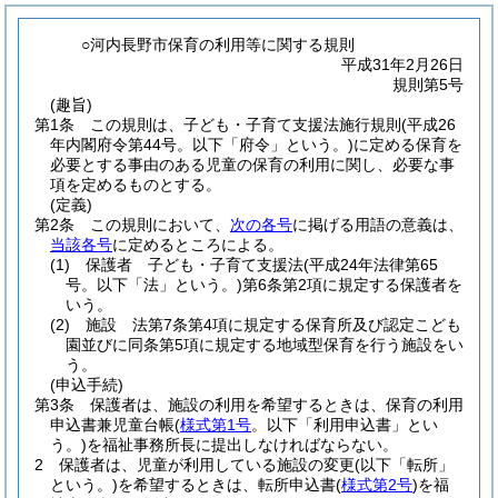
○河内長野市保育の利用等に関する規則
平成31年2月26日
規則第5号
(趣旨)
第1条
この規則は、子ども・子育て支援法施行規則
(平成26
年内閣府令第44号。以下「府令」という。)
に定める保育を
必要とする事由のある児童の保育の利用に関し、必要な事
項を定めるものとする。
(定義)
第2条
この規則において、
次の各号
に掲げる用語の意義は、
当該各号
に定めるところによる。
(1)
保護者 子ども・子育て支援法
(平成24年法律第65
号。以下「法」という。)
第6条第2項に規定する保護者を
いう。
(2)
施設 法第7条第4項に規定する保育所及び認定こども
園並びに同条第5項に規定する地域型保育を行う施設をい
う。
(申込手続)
第3条
保護者は、施設の利用を希望するときは、保育の利用
申込書兼児童台帳
(
様式第1号
。以下「利用申込書」とい
う。)
を福祉事務所長に提出しなければならない。
2
保護者は、児童が利用している施設の変更
(以下「転所」
という。)
を希望するときは、転所申込書
(
様式第2号
)
を福