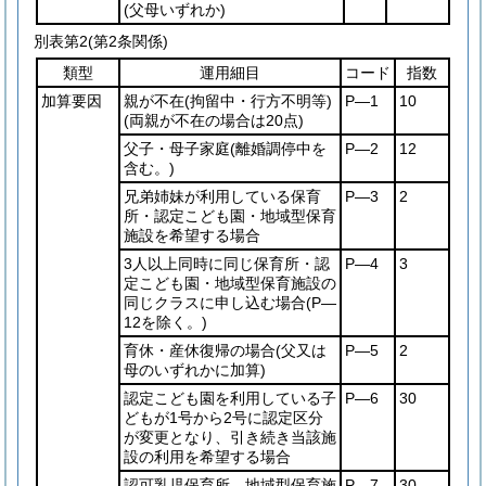
(父母いずれか)
別表第2
(第2条関係)
類型
運用細目
コード
指数
加算要因
親が不在
(拘留中・行方不明等)
P―1
10
(両親が不在の場合は20点)
父子・母子家庭
(離婚調停中を
P―2
12
含む。)
兄弟姉妹が利用している保育
P―3
2
所・認定こども園・地域型保育
施設を希望する場合
3人以上同時に同じ保育所・認
P―4
3
定こども園・地域型保育施設の
同じクラスに申し込む場合
(P―
12を除く。)
育休・産休復帰の場合
(父又は
P―5
2
母のいずれかに加算)
認定こども園を利用している子
P―6
30
どもが1号から2号に認定区分
が変更となり、引き続き当該施
設の利用を希望する場合
認可乳児保育所、地域型保育施
P―7
30