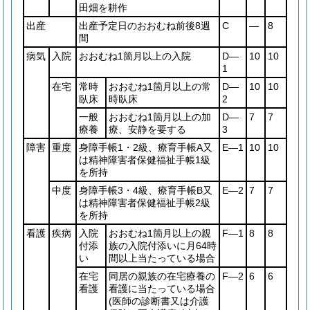
田畑を耕作
出産
出産予定日のおおむね前後8週
C
―
8
間
病気
入院
おおむね1箇月以上の入院
D―
10
10
1
在宅
常時
おおむね1箇月以上の常
D―
10
10
臥床
時臥床
2
一般
おおむね1箇月以上の加
D―
7
7
療養
療、安静を要する
3
障害
重度
身障手帳1・2級、療育手帳A又
E―1
10
10
は精神障害者保健福祉手帳1級
を所持
中度
身障手帳3・4級、療育手帳B又
E―2
7
7
は精神障害者保健福祉手帳2級
を所持
看護
疾病
入院
おおむね1箇月以上の親
F―1
8
8
付添
族の入院付添いに月64時
い
間以上当たっている場合
在宅
同居の親族の在宅療養の
F―2
6
6
看護
看護に当たっている場合
(医師の診断書又は介護