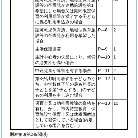
設等の卒園児が連携施設を第1
希望にした場合又は期間限定保
育の利用期限が満了する子ども
に係る利用申込みの場合
認可乳児保育所、地域型保育施
P―8
2
設等の卒園児が利用を希望した
場合
生活保護世帯
P―9
1
生計中心者の失業により、就労
P―10
1
の必要性が高い場合
申込児童が障害を有する場合
P―11
2
第3子以降
(同居する子どものう
P―12
1
ち、中学校修了前の最も年長の
子どもを第1子とする。)
の子ど
もの利用を申し込む場合
保育士又は幼稚園教諭の資格を
P―13
10
有し、かつ、市内特定教育・保
育施設で保育士又は幼稚園教諭
として就労している場合
(内定
している場合を含む。)
別表第3
(第2条関係)