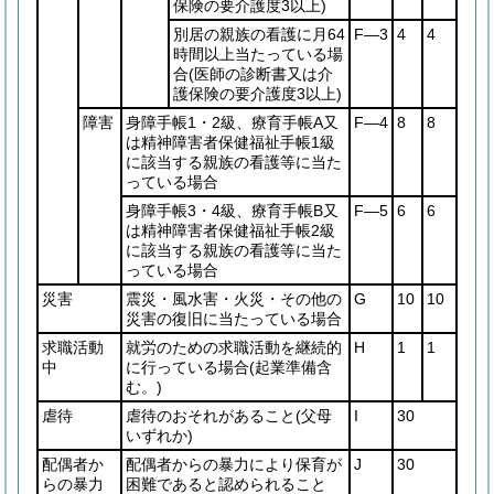
保険の要介護度3以上)
別居の親族の看護に月64
F―3
4
4
時間以上当たっている場
合
(医師の診断書又は介
護保険の要介護度3以上)
障害
身障手帳1・2級、療育手帳A又
F―4
8
8
は精神障害者保健福祉手帳1級
に該当する親族の看護等に当た
っている場合
身障手帳3・4級、療育手帳B又
F―5
6
6
は精神障害者保健福祉手帳2級
に該当する親族の看護等に当た
っている場合
災害
震災・風水害・火災・その他の
G
10
10
災害の復旧に当たっている場合
求職活動
就労のための求職活動を継続的
H
1
1
中
に行っている場合
(起業準備含
む。)
虐待
虐待のおそれがあること
(父母
I
30
いずれか)
配偶者か
配偶者からの暴力により保育が
J
30
らの暴力
困難であると認められること