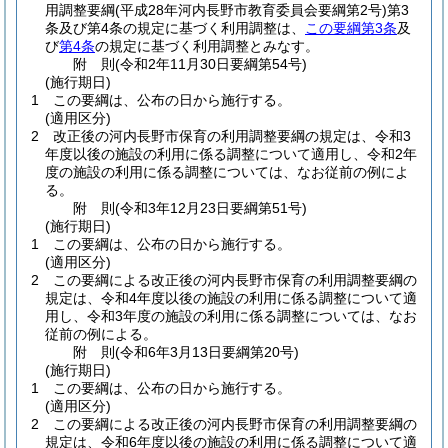
用調整要綱
(平成28年河内長野市教育委員会要綱第2号)
第3
条及び第4条の規定に基づく利用調整は、
この要綱第3条
及
び
第4条
の規定に基づく利用調整とみなす。
附
則
(令和2年11月30日
要綱第54号)
(施行期日)
1
この要綱は、公布の日から施行する。
(適用区分)
2
改正後の河内長野市保育の利用調整要綱の規定は、令和3
年度以後の施設の利用に係る調整について適用し、令和2年
度の施設の利用に係る調整については、なお従前の例によ
る。
附
則
(令和3年12月23日
要綱第51号)
(施行期日)
1
この要綱は、公布の日から施行する。
(適用区分)
2
この要綱による改正後の河内長野市保育の利用調整要綱の
規定は、令和4年度以後の施設の利用に係る調整について適
用し、令和3年度の施設の利用に係る調整については、なお
従前の例による。
附
則
(令和6年3月13日
要綱第20号)
(施行期日)
1
この要綱は、公布の日から施行する。
(適用区分)
2
この要綱による改正後の河内長野市保育の利用調整要綱の
規定は、令和6年度以後の施設の利用に係る調整について適