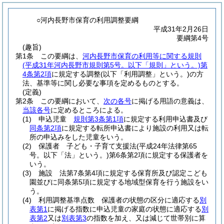
○河内長野市保育の利用調整要綱
平成31年2月26日
要綱第4号
(趣旨)
第1条
この要綱は、
河内長野市保育の利用等に関する規則
(平成31年河内長野市規則第5号。以下「規則」という。)
第
4条第2項
に規定する調整
(以下「利用調整」という。)
の方
法、基準等に関し必要な事項を定めるものとする。
(定義)
第2条
この要綱において、
次の各号
に掲げる用語の意義は、
当該各号
に定めるところによる。
(1)
申込児童
規則第3条第1項
に規定する利用申込書及び
同条第2項
に規定する転所申込書により施設の利用又は転
所の申込みをした児童をいう。
(2)
保護者 子ども・子育て支援法
(平成24年法律第65
号。以下「法」という。)
第6条第2項に規定する保護者を
いう。
(3)
施設 法第7条第4項に規定する保育所及び認定こども
園並びに同条第5項に規定する地域型保育を行う施設をい
う。
(4)
利用調整基準点数 保護者の状態の区分に適応する
別
表第1
に掲げる指数に申込児童の家庭の状態に適応する
別
表第2
又は
別表第3
の指数を加え、又は減じて世帯別に算