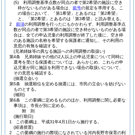
(5)
利用調整基準点数が同点の者で第2希望の施設に空き
枠がないものがある場合は、
前号
の規定を準用する。
こ
の場合において、「第1希望」とあるのは「第2希望」
と、「第2希望」とあるのは「第3希望」と読み替える。
2
前項
の利用調整を行ったにもかかわらず、利用調整基準点
数が同点の者で第3希望の施設に空き枠がないものがある場
合は、全ての申込児童の利用調整が終了した後に、空き枠
のある施設の名称を希望する保護者に通知し、その利用の
意思の有無を確認する。
(兄弟姉妹等の異なる施設への利用調整の取扱い)
第4条
兄弟姉妹その他の2人以上の申込児童について同時に
選考を受ける保護者については、あらかじめ、これらの申
込児童が同じ施設を利用できない場合の取扱いについて、
その意思を確認する。
(抽選立会い)
第5条
抽選順位を定める抽選には、市民の立会いを妨げない
ものとする。
(補則)
第6条
この要綱に定めるもののほか、利用調整に関し必要な
事項は、市長が別に定める。
附
則
(施行期日)
1
この要綱は、平成31年4月1日から施行する。
(経過措置)
2
この要綱の施行の際現になされている河内長野市保育の利