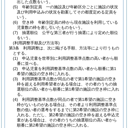
出した点数をいう。
(5)
年齢別定員 一の施設及び年齢区分ごとに施設の状況
及び利用申込みの状況を勘案してその都度定める定員を
いう。
(6)
空き枠 年齢別定員の枠から現在施設を利用している
児童数の枠を差し引いたものをいう。
(7)
抽選順位 公平な第三者が行う抽選により定めた順位
をいう。
(利用調整手順及び方法等)
第3条
利用調整は、次に掲げる手順、方法等により行うもの
とする。
(1)
申込児童を世帯別に利用調整基準点数の高い者から順
番に並べる。
(2)
申込児童を利用調整基準点数の高い者から順番に第1
希望の施設の空き枠に入れる。
(3)
利用調整基準点数が同点の者で第1希望の施設の空き
枠を超える利用希望者がある場合は、その者のうちの抽
選順位の高い者から順番に第1希望の施設の空き枠に入れ
る。
(4)
利用調整基準点数が同点の者で第1希望の施設に空き
枠がないものがある場合は、その者より利用調整基準点
数の低い者の選考をするまでに第2希望の施設の空き枠に
入れる。
ただし、第2希望の施設の空き枠を超える申込児
童がある場合は、その者のうちの抽選順位の高い者から
順番に第2希望の施設の空き枠に入れる。