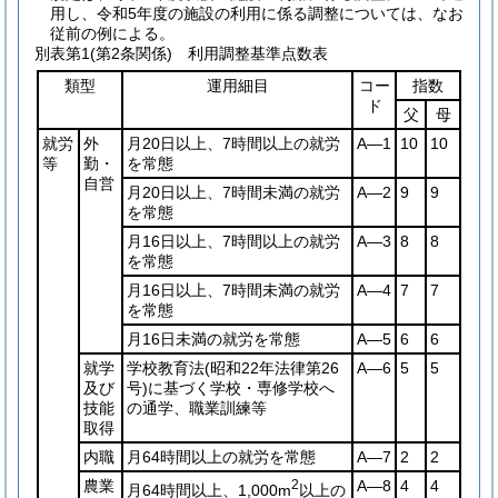
用し、令和5年度の施設の利用に係る調整については、なお
従前の例による。
別表第1
(第2条関係) 利用調整基準点数表
類型
運用細目
コー
指数
ド
父
母
就労
外
月20日以上、7時間以上の就労
A―1
10
10
等
勤・
を常態
自営
月20日以上、7時間未満の就労
A―2
9
9
を常態
月16日以上、7時間以上の就労
A―3
8
8
を常態
月16日以上、7時間未満の就労
A―4
7
7
を常態
月16日未満の就労を常態
A―5
6
6
就学
学校教育法
(昭和22年法律第26
A―6
5
5
及び
号)
に基づく学校・専修学校へ
技能
の通学、職業訓練等
取得
内職
月64時間以上の就労を常態
A―7
2
2
農業
2
A―8
4
4
月64時間以上、1,000m
以上の