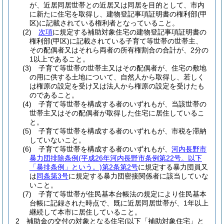
が、近居同居世帯との近居又は同居を目的として、市内
に新たに住宅を取得し、建物登記事項証明書の権利部
(甲
区)
に記載されている権利者となっていること。
(2)
次項
に規定する補助対象住宅の建物登記事項証明書の
権利部
(甲区)
に記載されている子育て等世帯の世帯主、
その配偶者又はそれら両者の所有権割合の合計が、2分の
1以上であること。
(3)
子育て等世帯の世帯主又はその配偶者が、住宅の敷地
の用に供する土地について、自然人から取得し、若しく
は権原の設定を受け又は法人から権原の設定を受けたも
のであること。
(4)
子育て等世帯を構成する者のいずれもが、当該世帯の
世帯主又はその配偶者が取得した住宅に居住しているこ
と。
(5)
子育て等世帯を構成する者のいずれもが、市税を滞納
していないこと。
(6)
子育て等世帯を構成する者のいずれもが、
河内長野市
暴力団排除条例
(平成26年河内長野市条例第22号。以下
「暴排条例」という。)
第2条第2号
に規定する暴力団員又
は
同条第3号
に規定する暴力団密接関係者に該当していな
いこと。
(7)
子育て等世帯が住民基本台帳法の規定により住民基本
台帳に記録された時点で、既に近居同居世帯が、1年以上
継続して本市に居住していること。
2
補助金の交付の対象となる住宅
(以下「補助対象住宅」と