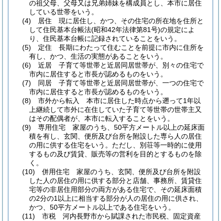
の祖父母、父母又は兄弟姉妹を構成員とし、本市に居住
している世帯をいう。
(4)
居住 現に居住し、かつ、その住宅の所在地を住所と
して住民基本台帳法
(昭和42年法律第81号)
の規定によ
り、住民基本台帳に記録されていることをいう。
(5)
定住 長期にわたって住むことを前提に市内に住所を
有し、かつ、生活の実態があることをいう。
(6)
近居 子育て等世帯と近居同居世帯が、別々の住宅で
市内に居住すると市長が認めるものをいう。
(7)
同居 子育て等世帯と近居同居世帯が、一つの住宅で
市内に居住すると市長が認めるものをいう。
(8)
市外から転入 本市に居住した時点から遡って1年以
上継続して市外に在住していた子育て等世帯の世帯主又
はその配偶者が、本市に転入することをいう。
(9)
専用住宅 家屋のうち、50平方メートル以上の延床面
積を有し、玄関、便所及び台所を附設した専ら人の居住
の用に供する住宅をいう。
ただし、別荘等一時的に使用
するもの及び賃貸、販売等の営利を目的とするものを除
く。
(10)
併用住宅 家屋のうち、玄関、便所及び台所を附設
した人の居住の用に供する部分と店舗、事務所、賃貸住
宅等の非居住用部分の両方がある住宅で、その延床面積
の2分の1以上に相当する部分が人の居住の用に供され、
かつ、50平方メートル以上である住宅をいう。
(11)
市税 河内長野市から賦課された市民税、固定資産