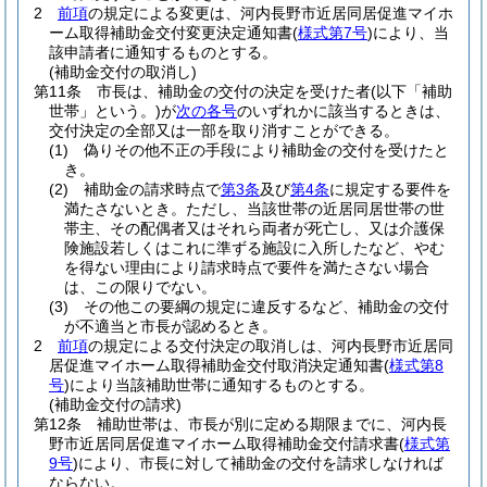
2
前項
の規定による変更は、河内長野市近居同居促進マイホ
ーム取得補助金交付変更決定通知書
(
様式第7号
)
により、当
該申請者に通知するものとする。
(補助金交付の取消し)
第11条
市長は、補助金の交付の決定を受けた者
(以下「補助
世帯」という。)
が
次の各号
のいずれかに該当するときは、
交付決定の全部又は一部を取り消すことができる。
(1)
偽りその他不正の手段により補助金の交付を受けたと
き。
(2)
補助金の請求時点で
第3条
及び
第4条
に規定する要件を
満たさないとき。
ただし、当該世帯の近居同居世帯の世
帯主、その配偶者又はそれら両者が死亡し、又は介護保
険施設若しくはこれに準ずる施設に入所したなど、やむ
を得ない理由により請求時点で要件を満たさない場合
は、この限りでない。
(3)
その他この要綱の規定に違反するなど、補助金の交付
が不適当と市長が認めるとき。
2
前項
の規定による交付決定の取消しは、河内長野市近居同
居促進マイホーム取得補助金交付取消決定通知書
(
様式第8
号
)
により当該補助世帯に通知するものとする。
(補助金交付の請求)
第12条
補助世帯は、市長が別に定める期限までに、河内長
野市近居同居促進マイホーム取得補助金交付請求書
(
様式第
9号
)
により、市長に対して補助金の交付を請求しなければ
ならない。