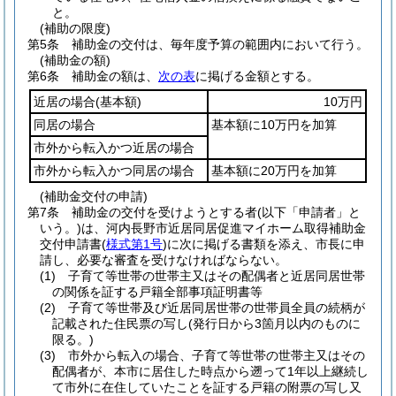
と。
(補助の限度)
第5条
補助金の交付は、毎年度予算の範囲内において行う。
(補助金の額)
第6条
補助金の額は、
次の表
に掲げる金額とする。
近居の場合
(基本額)
10万円
同居の場合
基本額に10万円を加算
市外から転入かつ近居の場合
市外から転入かつ同居の場合
基本額に20万円を加算
(補助金交付の申請)
第7条
補助金の交付を受けようとする者
(以下「申請者」と
いう。)
は、河内長野市近居同居促進マイホーム取得補助金
交付申請書
(
様式第1号
)
に次に掲げる書類を添え、市長に申
請し、必要な審査を受けなければならない。
(1)
子育て等世帯の世帯主又はその配偶者と近居同居世帯
の関係を証する戸籍全部事項証明書等
(2)
子育て等世帯及び近居同居世帯の世帯員全員の続柄が
記載された住民票の写し
(発行日から3箇月以内のものに
限る。)
(3)
市外から転入の場合、子育て等世帯の世帯主又はその
配偶者が、本市に居住した時点から遡って1年以上継続し
て市外に在住していたことを証する戸籍の附票の写し又