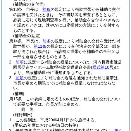
(補助金の交付等)
第13条
市長は、
前条
の規定により補助世帯から補助金交付
の請求を受けたときは、その書類等を審査するとともに、
必要に応じて現地調査等を行い、補助金を交付すべきもの
と認めたときは、速やかに口座振替の方法により交付する
ものとする。
(補助金の返還)
第14条
市長は、
前条
の規定により補助金の交付を受けた補
助世帯が、
第11条
の規定により交付決定の全部又は一部を
取り消された場合は、当該補助世帯から補助金の全部又は
一部を返還させるものとする。
2
前項
に規定する補助金の返還については、河内長野市近居
同居促進マイホーム取得補助金返還命令書
(
様式第10号
)
に
より、当該補助世帯に通知するものとする。
3
前項
の規定により補助金の返還を通知された補助世帯は、
市長が定める期限までに補助金を返還しなければならな
い。
(補則)
第15条
この要綱に定めるもののほか、補助金の交付につい
て必要な事項は、市長が別に定める。
附
則
(施行期日)
1
この要綱は、平成29年4月1日から施行する。
(平成29年度における申請日の特例)
2
平成29年度における補助金の交付の申請については、
第2