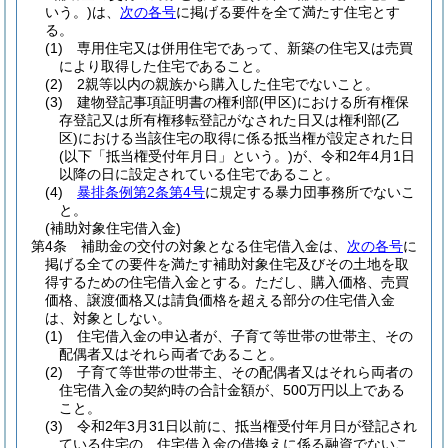
いう。)
は、
次の各号
に掲げる要件を全て満たす住宅とす
る。
(1)
専用住宅又は併用住宅であって、新築の住宅又は売買
により取得した住宅であること。
(2)
2親等以内の親族から購入した住宅でないこと。
(3)
建物登記事項証明書の権利部
(甲区)
における所有権保
存登記又は所有権移転登記がなされた日又は権利部
(乙
区)
における当該住宅の取得に係る抵当権が設定された日
(以下「抵当権受付年月日」という。)
が、令和2年4月1日
以降の日に設定されている住宅であること。
(4)
暴排条例第2条第4号
に規定する暴力団事務所でないこ
と。
(補助対象住宅借入金)
第4条
補助金の交付の対象となる住宅借入金は、
次の各号
に
掲げる全ての要件を満たす補助対象住宅及びその土地を取
得するための住宅借入金とする。
ただし、購入価格、売買
価格、譲渡価格又は請負価格を超える部分の住宅借入金
は、対象としない。
(1)
住宅借入金の申込者が、子育て等世帯の世帯主、その
配偶者又はそれら両者であること。
(2)
子育て等世帯の世帯主、その配偶者又はそれら両者の
住宅借入金の契約時の合計金額が、500万円以上である
こと。
(3)
令和2年3月31日以前に、抵当権受付年月日が登記され
ている住宅の、住宅借入金の借換えに係る融資でないこ