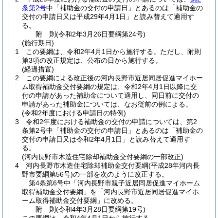
条第2号
中「補助金の交付の申請日」とあるのは「補助金の
交付の申請日又は平成29年4月1日」と読み替えて適用す
る。
附
則
(令和2年3月26日
要綱第24号)
(施行期日)
1
この要綱は、令和2年4月1日から施行する。
ただし、附則
第3項の改正規定は、公布の日から施行する。
(経過措置)
2
この要綱による改正後の河内長野市近居同居促進マイホー
ム取得補助金交付要綱の規定は、令和2年4月1日以降に交
付の申請があった補助金について適用し、同日前に交付の
申請があった補助金については、なお従前の例による。
(令和2年度における申請日の特例)
3
令和2年度における補助金の交付の申請については、第2
条第2号中「補助金の交付の申請日」とあるのは「補助金の
交付の申請日又は令和2年4月1日」と読み替えて適用す
る。
(河内長野市木造住宅除却補助金交付要綱の一部改正)
4
河内長野市木造住宅除却補助金交付要綱
(平成28年河内長
野市要綱第56号)
の一部を次のように改正する。
第4条第6号中「河内長野市親子近居同居促進マイホーム
取得補助金交付要綱」を「河内長野市近居同居促進マイホ
ーム取得補助金交付要綱」に改める。
附
則
(令和4年3月28日
要綱第19号)