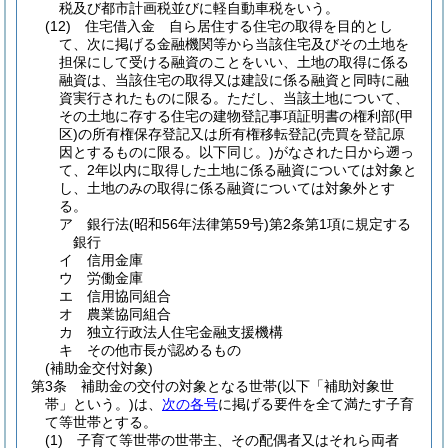
税及び都市計画税並びに軽自動車税をいう。
(12)
住宅借入金 自ら居住する住宅の取得を目的とし
て、次に掲げる金融機関等から当該住宅及びその土地を
担保にして受ける融資のことをいい、土地の取得に係る
融資は、当該住宅の取得又は建設に係る融資と同時に融
資実行されたものに限る。
ただし、当該土地について、
その土地に存する住宅の建物登記事項証明書の権利部
(甲
区)
の所有権保存登記又は所有権移転登記
(売買を登記原
因とするものに限る。以下同じ。)
がなされた日から遡っ
て、2年以内に取得した土地に係る融資については対象と
し、土地のみの取得に係る融資については対象外とす
る。
ア
銀行法
(昭和56年法律第59号)
第2条第1項に規定する
銀行
イ
信用金庫
ウ
労働金庫
エ
信用協同組合
オ
農業協同組合
カ
独立行政法人住宅金融支援機構
キ
その他市長が認めるもの
(補助金交付対象)
第3条
補助金の交付の対象となる世帯
(以下「補助対象世
帯」という。)
は、
次の各号
に掲げる要件を全て満たす子育
て等世帯とする。
(1)
子育て等世帯の世帯主、その配偶者又はそれら両者