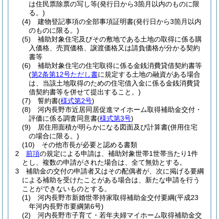
は住民票除票の写し等
(発行日から3箇月以内のものに限
る。)
(4)
建物登記事項の全部事項証明書
(発行日から3箇月以内
のものに限る。)
(5)
補助対象住宅及びその敷地である土地の取得に係る購
入価格、売買価格、譲渡価格又は請負価格が分かる契約
書等
(6)
補助対象住宅の住宅取得に係る金銭消費貸借契約書等
(
第2条第12号ただし書
に規定する土地の融資がある場合
は、当該土地取得のための住宅借入金に係る金銭消費貸
借契約書等を併せて提出すること。)
(7)
誓約書
(
様式第2号
)
(8)
河内長野市近居同居促進マイホーム取得補助金交付・
評価に係る調査同意書
(
様式第3号
)
(9)
居住用面積が明らかになる図面及び計算書
(併用住宅
の場合に限る。)
(10)
その他市長が必要と認める書類
2
前項
の規定による申請は、補助対象世帯1世帯当たり1件
とし、複数の申請がされた場合は、全て無効とする。
3
補助金の交付の申請者又はその配偶者が、次に掲げる要綱
による補助を受けたことがある場合は、新たな申請を行う
ことができないものとする。
(1)
河内長野市新婚世帯持家取得補助金交付要綱
(平成23
年河内長野市要綱第6号)
(2)
河内長野市子育て・若年夫婦マイホーム取得補助金交