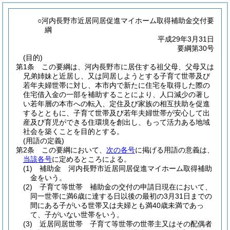
○河内長野市近居同居促進マイホーム取得補助金交付要
綱
平成29年3月31日
要綱第30号
(目的)
第1条
この要綱は、河内長野市に居住する祖父母、父母又は
兄弟姉妹と近居し、又は同居しようとする子育て世帯及び
若年夫婦世帯に対し、本市内で新たに住宅を取得した際の
住宅借入金の一部を補助することにより、人口減少の著し
い若年層の本市への転入、定住及び家族の相互扶助を促進
するとともに、子育て世帯及び若年夫婦世帯が安心して出
産及び育児ができる住環境を創出し、もって活力ある地域
社会を築くことを目的とする。
(用語の定義)
第2条
この要綱において、
次の各号
に掲げる用語の意義は、
当該各号
に定めるところによる。
(1)
補助金 河内長野市近居同居促進マイホーム取得補助
金をいう。
(2)
子育て等世帯 補助金の交付の申請日現在において、
同一世帯に満6歳に達する日以後の最初の3月31日までの
間にある子がいる世帯又は夫婦とも満40歳未満であっ
て、子がいない世帯をいう。
(3)
近居同居世帯 子育て等世帯の世帯主又はその配偶者