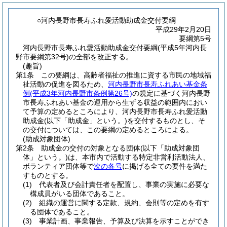
○河内長野市長寿ふれ愛活動助成金交付要綱
平成29年2月20日
要綱第5号
河内長野市長寿ふれ愛活動助成金交付要綱(平成5年河内長
野市要綱第32号)の全部を改正する。
(趣旨)
第1条
この要綱は、高齢者福祉の推進に資する市民の地域福
祉活動の促進を図るため、
河内長野市長寿ふれあい基金条
例
(平成3年河内長野市条例第26号)
の規定に基づく河内長野
市長寿ふれあい基金の運用から生ずる収益の範囲内におい
て予算の定めるところにより、河内長野市長寿ふれ愛活動
助成金
(以下「助成金」という。)
を交付するものとし、そ
の交付については、この要綱の定めるところによる。
(助成対象団体)
第2条
助成金の交付の対象となる団体
(以下「助成対象団
体」という。)
は、本市内で活動する特定非営利活動法人、
ボランティア団体等で
次の各号
に掲げる全ての要件を満た
すものとする。
(1)
代表者及び会計責任者を配置し、事業の実施に必要な
構成員がいる団体であること。
(2)
組織の運営に関する定款、規約、会則等の定めを有す
る団体であること。
(3)
事業計画、事業報告、予算及び決算を示すことができ