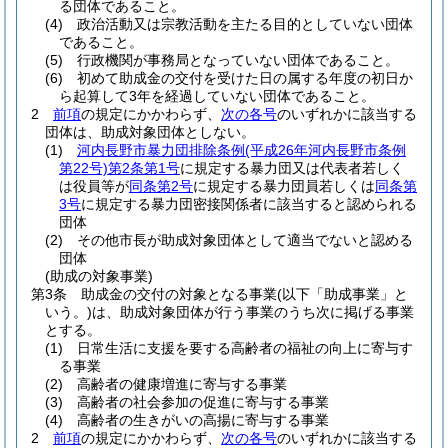
る団体であること。
(4)
政治活動又は宗教活動を主たる目的としていない団体
であること。
(5)
行政機関が事務局となっていない団体であること。
(6)
初めて助成金の交付を受けた日の属する年度の初日か
ら起算して3年を経過していない団体であること。
2
前項
の規定にかかわらず、
次の各号
のいずれかに該当する
団体は、助成対象団体としない。
(1)
河内長野市暴力団排除条例
(平成26年河内長野市条例
第22号)
第2条第1号
に規定する暴力団又は代表者若しく
は役員等が
同条第2号
に規定する暴力団員若しくは
同条第
3号
に規定する暴力団密接関係者に該当すると認められる
団体
(2)
その他市長が助成対象団体として適当でないと認める
団体
(助成の対象事業)
第3条
助成金の交付の対象となる事業
(以下「助成事業」と
いう。)
は、助成対象団体が行う事業のうち次に掲げる事業
とする。
(1)
日常生活に支援を要する高齢者の福祉の向上に寄与す
る事業
(2)
高齢者の健康増進に寄与する事業
(3)
高齢者の社会参加の促進に寄与する事業
(4)
高齢者の生きがいの高揚に寄与する事業
2
前項
の規定にかかわらず、
次の各号
のいずれかに該当する