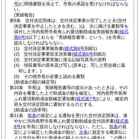
号
)
に関係書類を添えて、市長の承認を受けなければならな
い。
(実績報告)
第9条
交付決定団体は、交付決定事業が完了したとき
(交付
決定事業を中止したときを含む。)
は、次に掲げる書類等を
添付した河内長野市長寿ふれ愛活動助成金実績報告書
(
様式
第6号
)
(以下これらを「実績報告書等」という。)
を市長に
提出しなければならない。
(1)
交付決定事業報告書
(
様式第6号
別紙1)
(2)
交付決定事業収支決算書
(
様式第6号
別紙2)
(3)
交付決定事業実施に係る記録写真等の資料
(4)
領収書等の原本及び写し
(原本は、写しと照合後に返
却します。)
(5)
その他市長が必要と認める書類
(助成金の額の確定等)
第10条
市長は、実績報告書等の提出があったときは、その
内容を審査した上で助成金の額を確定し、河内長野市長寿
ふれ愛活動助成金額確定通知書
(
様式第7号
)
により、確定内
容を交付決定団体に通知するものとする。
(助成金の請求等)
第11条
前条
の規定による通知を受けた交付決定団体は、速
やかに河内長野市長寿ふれ愛活動助成金交付請求書
(
様式第
8号
)
を市長に提出しなければならない。
ただし、
前条
の規
定により確定した助成金の額が、
次条
に規定する概算払に
より交付を受けた助成金の額より少ない場合は、この限り