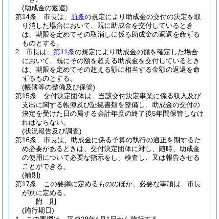
(助成金の返還)
第14条
市長は、
前条
の規定により助成金の交付の決定を取
り消した場合において、既に助成金を交付しているとき
は、期限を定めてその取消しに係る助成金の返還を命ずる
ものとする。
2
市長は、
第11条
の規定により助成金の額を確定した場合
において、既にその額を超える助成金を交付しているとき
は、期限を定めてその超える額に相当する金額の返還を命
ずるものとする。
(帳簿等の整備及び保管)
第15条
交付決定団体は、当該交付決定事業に係る収入及び
支出に関する帳簿及び証拠書類を整備し、助成金の交付の
決定を受けた日の属する会計年度の終了後5年間保管しなけ
ればならない。
(状況報告及び調査)
第16条
市長は、助成金に係る予算の執行の適正を期するた
め必要があるときは、交付決定団体に対し、随時、助成金
の使用について必要な指示をし、検査し、又は報告させる
ことができる。
(補則)
第17条
この要綱に定めるもののほか、必要な事項は、市長
が別に定める。
附
則
(施行期日)