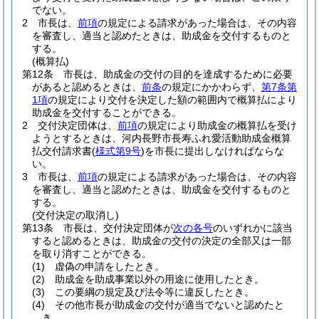
でない。
2
市長は、
前項
の規定による請求があった場合は、その内容
を審査し、適当と認めたときは、助成金を交付するものと
する。
(概算払)
第12条
市長は、助成金の交付の目的を達成するために必要
があると認めるときは、
前条
の規定にかかわらず、
第7条第
1項
の規定により交付を決定した額の範囲内で概算払により
助成金を交付することができる。
2
交付決定団体は、
前項
の規定により助成金の概算払を受け
ようとするときは、河内長野市長寿ふれ愛活動助成金概算
払交付請求書
(
様式第9号
)
を市長に提出しなければならな
い。
3
市長は、
前項
の規定による請求があった場合は、その内容
を審査し、適当と認めたときは、助成金を交付するものと
する。
(交付決定の取消し)
第13条
市長は、交付決定団体が
次の各号
のいずれかに該当
すると認めるときは、助成金の交付の決定の全部又は一部
を取り消すことができる。
(1)
虚偽の申請をしたとき。
(2)
助成金を助成事業以外の用途に使用したとき。
(3)
この要綱の規定及び法令等に違反したとき。
(4)
その他市長が助成金の交付が適当でないと認めたと
き。