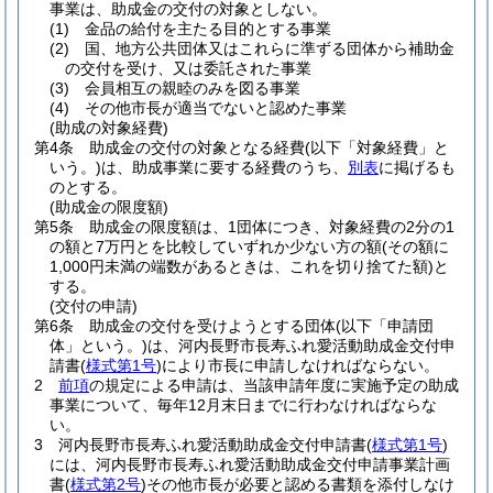
事業は、助成金の交付の対象としない。
(1)
金品の給付を主たる目的とする事業
(2)
国、地方公共団体又はこれらに準ずる団体から補助金
の交付を受け、又は委託された事業
(3)
会員相互の親睦のみを図る事業
(4)
その他市長が適当でないと認めた事業
(助成の対象経費)
第4条
助成金の交付の対象となる経費
(以下「対象経費」と
いう。)
は、助成事業に要する経費のうち、
別表
に掲げるも
のとする。
(助成金の限度額)
第5条
助成金の限度額は、1団体につき、対象経費の2分の1
の額と7万円とを比較していずれか少ない方の額
(その額に
1,000円未満の端数があるときは、これを切り捨てた額)
と
する。
(交付の申請)
第6条
助成金の交付を受けようとする団体
(以下「申請団
体」という。)
は、河内長野市長寿ふれ愛活動助成金交付申
請書
(
様式第1号
)
により市長に申請しなければならない。
2
前項
の規定による申請は、当該申請年度に実施予定の助成
事業について、毎年12月末日までに行わなければならな
い。
3
河内長野市長寿ふれ愛活動助成金交付申請書
(
様式第1号
)
には、河内長野市長寿ふれ愛活動助成金交付申請事業計画
書
(
様式第2号
)
その他市長が必要と認める書類を添付しなけ