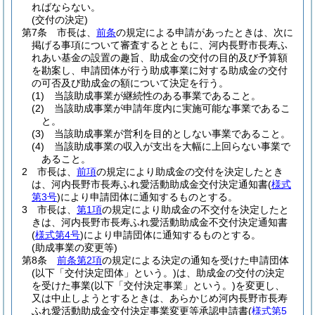
ればならない。
(交付の決定)
第7条
市長は、
前条
の規定による申請があったときは、次に
掲げる事項について審査するとともに、河内長野市長寿ふ
れあい基金の設置の趣旨、助成金の交付の目的及び予算額
を勘案し、申請団体が行う助成事業に対する助成金の交付
の可否及び助成金の額について決定を行う。
(1)
当該助成事業が継続性のある事業であること。
(2)
当該助成事業が申請年度内に実施可能な事業であるこ
と。
(3)
当該助成事業が営利を目的としない事業であること。
(4)
当該助成事業の収入が支出を大幅に上回らない事業で
あること。
2
市長は、
前項
の規定により助成金の交付を決定したとき
は、河内長野市長寿ふれ愛活動助成金交付決定通知書
(
様式
第3号
)
により申請団体に通知するものとする。
3
市長は、
第1項
の規定により助成金の不交付を決定したと
きは、河内長野市長寿ふれ愛活動助成金不交付決定通知書
(
様式第4号
)
により申請団体に通知するものとする。
(助成事業の変更等)
第8条
前条第2項
の規定による決定の通知を受けた申請団体
(以下「交付決定団体」という。)
は、助成金の交付の決定
を受けた事業
(以下「交付決定事業」という。)
を変更し、
又は中止しようとするときは、あらかじめ河内長野市長寿
ふれ愛活動助成金交付決定事業変更等承認申請書
(
様式第5