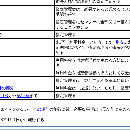
市長と指定管理者との協定で定める
指定管理者は、必要があると認めるとき
承認を得て
指定管理者にセンターの全部又は一部を
することを命じる
で
指定管理者
(以下「利用料金」という。)
は、
別表
に
範囲内において、指定管理者が市長の承
める
利用料金を指定管理者が定める方法によ
者
利用料金を指定管理者の収入として収受
指定管理者は、規則で定める基準に従い
外の部分
利用料金は、返還しない。ただし、指定
11条
から
第13条
まで
指定管理者
定めるもののほか、
この規則
の施行に関し必要な事項は市長が別に定め
28年4月1日から施行する。