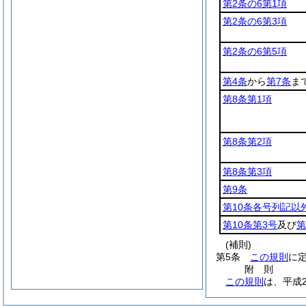
第2条の6第1項
第2条の6第3項
第2条の6第5項
第4条
から
第7条
ま
第8条第1項
第8条第2項
第8条第3項
第9条
第10条各号列記以
第10条第3号
及び
第
(補則)
第5条
この規則
に
附
則
この規則
は、平成