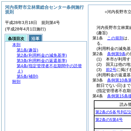
河内長野市立林業総合センター条例施行
規則
○河内長野市
平成28年3月18日 規則第4号
河内長野市立林業
(平成28年4月1日施行)
(趣旨)
第1条
この規則
は
条項目次
沿革
る。
本則
(利用料金の減免基
第1条
(趣旨)
第2条
条例第9条
の
第2条
(利用料金の減免基準)
(1)
本市が利用す
第3条
(利用料金の返還基準)
(2)
国又は他の地
第4条
(指定管理者不在期間中の読替
(3)
前2号
に掲げ
え)
(利用料金の返還基
第5条
(補則)
第3条
条例第10条
附則
館日でない日)
まで
(指定管理者不在期
第4条
条例第15条
読み
第2条の5各号列記
第2条の5第4号