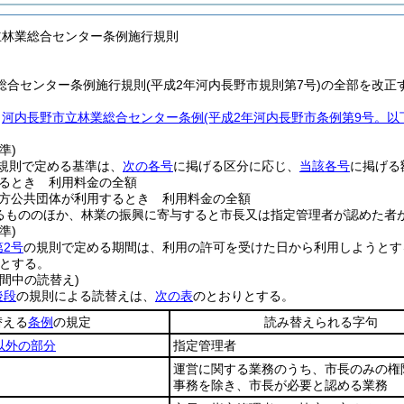
立林業総合センター条例施行規則
総合センター条例施行規則(平成2年河内長野市規則第7号)の全部を改正
、
河内長野市立林業総合センター条例
(平成2年河内長野市条例第9号。以
準)
規則で定める基準は、
次の各号
に掲げる区分に応じ、
当該各号
に掲げる
るとき 利用料金の全額
方公共団体が利用するとき 利用料金の全額
るもののほか、林業の振興に寄与すると市長又は指定管理者が認めた者
準)
第2号
の規則で定める期間は、利用の許可を受けた日から利用しようとす
とする。
間中の読替え)
後段
の規則による読替えは、
次の表
のとおりとする。
替える
条例
の規定
読み替えられる字句
以外の部分
指定管理者
運営に関する業務のうち、市長のみの権
事務を除き、市長が必要と認める業務