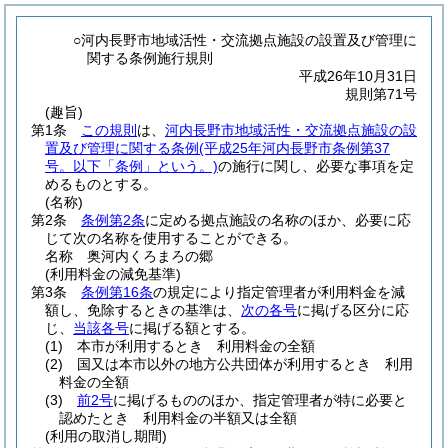
○河内長野市地域活性・交流拠点施設の設置及び管理に
関する条例施行規則
平成26年10月31日
規則第71号
(趣旨)
第1条
この規則
は、
河内長野市地域活性・交流拠点施設の設
置及び管理に関する条例
(平成25年河内長野市条例第37
号。以下「条例」という。)
の施行に関し、必要な事項を定
めるものとする。
(名称)
第2条
条例第2条
に定める拠点施設の名称のほか、必要に応
じて次の名称を使用することができる。
名称 奥河内くろまろの郷
(利用料金の減免基準)
第3条
条例第16条
の規定により指定管理者が利用料金を減
額し、免除するときの基準は、
次の各号
に掲げる区分に応
じ、
当該各号
に掲げる額とする。
(1)
本市が利用するとき 利用料金の全額
(2)
国又は本市以外の地方公共団体が利用するとき 利用
料金の全額
(3)
前2号
に掲げるもののほか、指定管理者が特に必要と
認めたとき 利用料金の半額又は全額
(利用の取消し期間)