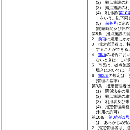
(2)
拠点施設の利
(3)
拠点施設の利
(4)
利用者
(
第10
をいう。以下同
(5)
前各号
に定め
(開館時間及び休館
第8条
拠点施設の
2
前項
の規定にか
3
指定管理者は、
することができる
4
前項
の場合にお
ないときは、この
5
市長は、拠点施
場合においては、
6
前3項
の規定は、
(管理の基準)
第9条
指定管理者
(1)
関係法令の規
(2)
拠点施設の維
(3)
利用者及び来
(4)
指定管理業務
(利用の許可)
第10条
第3条第3号
は、あらかじめ指
2
指定管理者は、