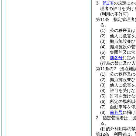
3
第1項
の規定にか
理者の許可を受け
(利用の不許可)
第11条
指定管理者
る。
(1)
公の秩序又は
(2)
他人に危害を
(3)
拠点施設並び
(4)
拠点施設の管
(5)
集団的又は常
(6)
前各号
に定め
(行為の禁止及び入
第11条の2
拠点施
(1)
公の秩序又は
(2)
拠点施設並び
(3)
他人に危害を
(4)
許可を受けな
(5)
許可を受けな
(6)
所定の場所以
(7)
自動車等を停
(8)
前各号
に掲げ
2
指定管理者は、
る。
(目的外利用等の禁
第12条
利用者は、