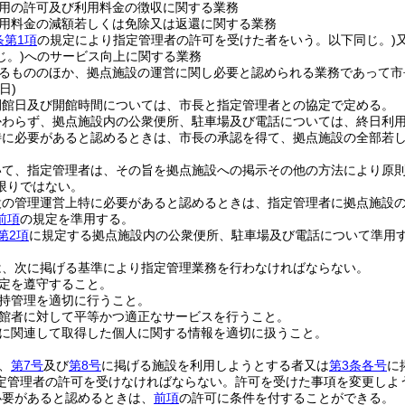
用の許可及び利用料金の徴収に関する業務
用料金の減額若しくは免除又は返還に関する業務
条第1項
の規定により指定管理者の許可を受けた者をいう。以下同じ。)
じ。)
へのサービス向上に関する業務
るもののほか、拠点施設の運営に関し必要と認められる業務であって市
日)
開館日及び開館時間については、市長と指定管理者との協定で定める。
かわらず、拠点施設内の公衆便所、駐車場及び電話については、終日利
特に必要があると認めるときは、市長の承認を得て、拠点施設の全部若
。
いて、指定管理者は、その旨を拠点施設への掲示その他の方法により原則
限りではない。
設の管理運営上特に必要があると認めるときは、指定管理者に拠点施設
前項
の規定を準用する。
第2項
に規定する拠点施設内の公衆便所、駐車場及び電話について準用
は、次に掲げる基準により指定管理業務を行わなければならない。
定を遵守すること。
持管理を適切に行うこと。
館者に対して平等かつ適正なサービスを行うこと。
に関連して取得した個人に関する情報を適切に扱うこと。
、
第7号
及び
第8号
に掲げる施設を利用しようとする者又は
第3条各号
に
定管理者の許可を受けなければならない。
許可を受けた事項を変更しよ
必要があると認めるときは、
前項
の許可に条件を付することができる。