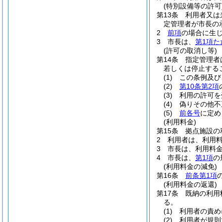
(特別設備等の許可
第13条
利用者又は
定管理者が市長の
2
前項
の場合に生
3
市長は、
第1項た
(許可の取消し等)
第14条
指定管理者
若しくは停止する
(1)
この条例及び
(2)
第10条第2項
(3)
利用の許可を
(4)
偽りその他不
(5)
前各号
に定め
(利用料金)
第15条
拠点施設の
2
利用者は、利用
3
市長は、利用料
4
市長は、
第1項
の
(利用料金の減免)
第16条
前条第1項
(利用料金の返還)
第17条
既納の利用
る。
(1)
利用者の責め
(2)
利用者が規則