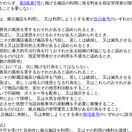
かわらず、
第3条第7号
に掲げる施設の利用に係る料金を指定管理者が徴
ることを要しない。
は、拠点施設を利用し、又は利用しようとする者が
次の各号
のいずれか
善良の風俗を害するおそれがあると認められるとき。
及ぼし、又は迷惑をかけるおそれがあると認められるとき。
にその附属設備及び備品等を汚損し、若しくは破損し、又は滅失させる
理上又は設置目的上支障があると認められるとき。
習的に暴力的不法行為を行うおそれがある組織の利益になると認めると
るもののほか、指定管理者がその利用を不適当と認めるとき。
館の制限等)
設においては、次に掲げる行為をしてはならない。
善良の風俗を害するおそれがあると認められること。
にその附属設備及び備品等を汚損し、若しくは破損し、又は滅失させる
及ぼし、若しくは他人の迷惑となる行為をし、又はこれらのおそれがあ
いで物品の販売、宣伝その他営利活動をすること。
いで印刷物、ポスター等を配布し、又は掲示すること。
外において喫煙し、又は火気を使用すること。
止させた状態で当該自動車等の原動機を不必要に稼働すること。
るもののほか、拠点施設の管理運営上支障がある行為をすること。
拠点施設に来館し、又は来館しようとする者が
前項各号
のいずれかに該
止)
許可を受けた目的外に拠点施設を利用し、又はその利用の権利を譲渡し