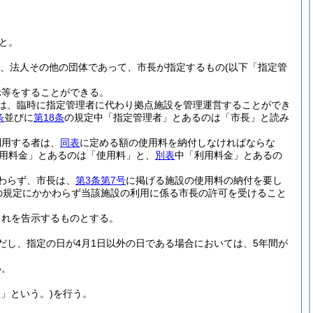
と。
より、法人その他の団体であって、市長が指定するもの
(以下「指定管
示等をすることができる。
は、臨時に指定管理者に代わり拠点施設を管理運営することができ
条
並びに
第18条
の規定中「指定管理者」とあるのは「市長」と読み
利用する者は、
同表
に定める額の使用料を納付しなければならな
用料金」とあるのは「使用料」と、
別表
中「利用料金」とあるの
わらず、市長は、
第3条第7号
に掲げる施設の使用料の納付を要し
の規定にかかわらず当該施設の利用に係る市長の許可を受けること
これを告示するものとする。
だし、指定の日が4月1日以外の日である場合においては、5年間が
い。
」という。)
を行う。