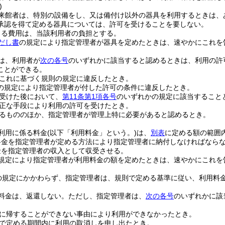
)
来館者は、特別の設備をし、又は備付け以外の器具を利用するときは、
承認を得て定める器具については、許可を受けることを要しない。
じる費用は、当該利用者の負担とする。
だし書
の規定により指定管理者が器具を定めたときは、速やかにこれを
は、利用者が
次の各号
のいずれかに該当すると認めるときは、利用の許
ことができる。
これに基づく規則の規定に違反したとき。
の規定により指定管理者が付した許可の条件に違反したとき。
受けた後において、
第11条第1項各号
のいずれかの規定に該当すること
正な手段により利用の許可を受けたとき。
るもののほか、指定管理者が管理上特に必要があると認めるとき。
利用に係る料金
(以下「利用料金」という。)
は、
別表
に定める額の範囲
料金を指定管理者が定める方法により指定管理者に納付しなければなら
金を指定管理者の収入として収受させる。
規定により指定管理者が利用料金の額を定めたときは、速やかにこれを
の規定にかかわらず、指定管理者は、規則で定める基準に従い、利用料
料金は、返還しない。
ただし、指定管理者は、
次の各号
のいずれかに該
に帰することができない事由により利用ができなかったとき。
で定める期間内に利用の取消しを申し出たとき。