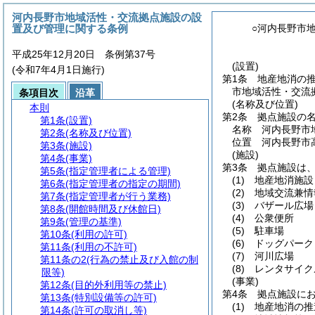
河内長野市地域活性・交流拠点施設の設
置及び管理に関する条例
○河内長野市
平成25年12月20日 条例第37号
(設置)
(令和7年4月1日施行)
第1条
地産地消の
市地域活性・交流
条項目次
沿革
(名称及び位置)
本則
第2条
拠点施設の
第1条
(設置)
名称 河内長野市
第2条
(名称及び位置)
位置 河内長野市高
第3条
(施設)
(施設)
第4条
(事業)
第3条
拠点施設は
第5条
(指定管理者による管理)
(1)
地産地消施設
第6条
(指定管理者の指定の期間)
(2)
地域交流兼情
第7条
(指定管理者が行う業務)
(3)
バザール広場
第8条
(開館時間及び休館日)
(4)
公衆便所
第9条
(管理の基準)
(5)
駐車場
第10条
(利用の許可)
(6)
ドッグパーク
第11条
(利用の不許可)
(7)
河川広場
第11条の2
(行為の禁止及び入館の制
(8)
レンタサイク
限等)
(事業)
第12条
(目的外利用等の禁止)
第4条
拠点施設に
第13条
(特別設備等の許可)
(1)
地産地消の推
第14条
(許可の取消し等)