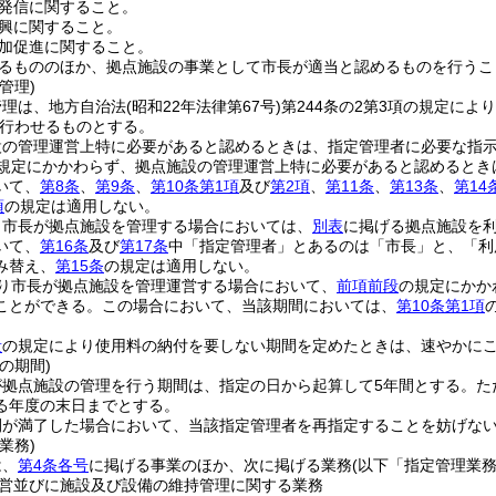
発信に関すること。
興に関すること。
加促進に関すること。
るもののほか、拠点施設の事業として市長が適当と認めるものを行うこ
管理)
管理は、地方自治法
(昭和22年法律第67号)
第244条の2第3項の規定に
行わせるものとする。
設の管理運営上特に必要があると認めるときは、指定管理者に必要な指
規定にかかわらず、拠点施設の管理運営上特に必要があると認めるとき
いて、
第8条
、
第9条
、
第10条第1項
及び
第2項
、
第11条
、
第13条
、
第14
項
の規定は適用しない。
り市長が拠点施設を管理する場合においては、
別表
に掲げる拠点施設を
いて、
第16条
及び
第17条
中「指定管理者」とあるのは「市長」と、「利
み替え、
第15条
の規定は適用しない。
り市長が拠点施設を管理運営する場合において、
前項前段
の規定にかか
ことができる。
この場合において、当該期間においては、
第10条第1項
段
の規定により使用料の納付を要しない期間を定めたときは、速やかに
の期間)
が拠点施設の管理を行う期間は、指定の日から起算して5年間とする。
た
る年度の末日までとする。
間が満了した場合において、当該指定管理者を再指定することを妨げな
業務)
は、
第4条各号
に掲げる事業のほか、次に掲げる業務
(以下「指定管理業務
営並びに施設及び設備の維持管理に関する業務