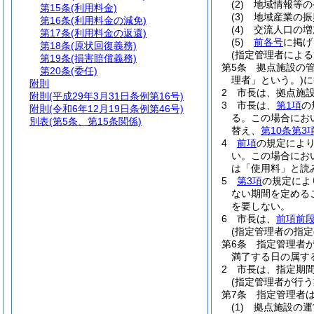
(2)
地域情報等の
第15条
(利用料金)
(3)
地域産業の振
第16条
(利用料金の減免)
(4)
交流人口の増
第17条
(利用料金の返還)
(5)
前各号
に掲げ
第18条
(原状回復義務)
(指定管理者による
第19条
(損害賠償義務)
第5条
拠点施設の
第20条
(委任)
理者」という。)
に
附則
2
市長は、拠点施
附則
(平成29年3月31日条例第16号)
3
市長は、
第1項
の
附則
(令和6年12月19日条例第46号)
る。
この場合にお
別表
(第5条、第15条関係)
替え、
第10条第3
4
前項
の規定によ
い。
この場合にお
は「使用料」と読
5
第3項
の規定によ
ない期間を定める
を要しない。
6
市長は、
前項前
(指定管理者の指定
第6条
指定管理者
満了する日の属す
2
市長は、指定期
(指定管理者が行う
第7条
指定管理者
(1)
拠点施設の運