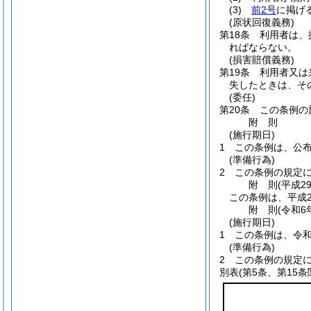
(3)
前2号
に掲げ
(原状回復義務)
第18条
利用者は、
ればならない。
(損害賠償義務)
第19条
利用者又は
失したときは、そ
(委任)
第20条
この条例の
附
則
(施行期日)
1
この条例は、公
(準備行為)
2
この条例の規定
附
則
(平成2
この条例は、平成2
附
則
(令和6
(施行期日)
1
この条例は、令和
(準備行為)
2
この条例の規定
別表
(第5条、第15条