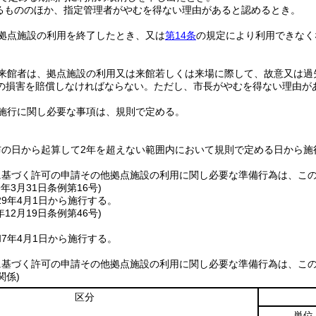
るもののほか、指定管理者がやむを得ない理由があると認めるとき。
拠点施設の利用を終了したとき、又は
第14条
の規定により利用できなく
来館者は、拠点施設の利用又は来館若しくは来場に際して、故意又は過
の損害を賠償しなければならない。
ただし、市長がやむを得ない理由が
施行に関し必要な事項は、規則で定める。
布の日から起算して2年を超えない範囲内において規則で定める日から施
に基づく許可の申請その他拠点施設の利用に関し必要な準備行為は、こ
9年3月31日
条例第16号)
9年4月1日から施行する。
年12月19日
条例第46号)
7年4月1日から施行する。
に基づく許可の申請その他拠点施設の利用に関し必要な準備行為は、こ
関係)
区分
単位