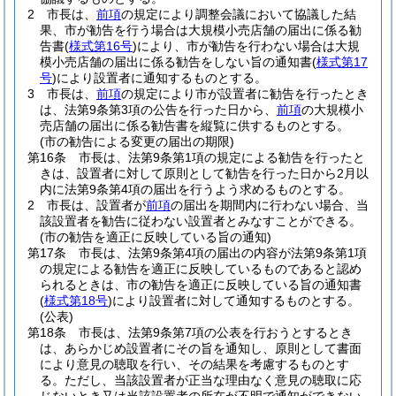
2
市長は、
前項
の規定により調整会議において協議した結
果、市が勧告を行う場合は大規模小売店舗の届出に係る勧
告書
(
様式第16号
)
により、市が勧告を行わない場合は大規
模小売店舗の届出に係る勧告をしない旨の通知書
(
様式第17
号
)
により設置者に通知するものとする。
3
市長は、
前項
の規定により市が設置者に勧告を行ったとき
は、法第9条第3項の公告を行った日から、
前項
の大規模小
売店舗の届出に係る勧告書を縦覧に供するものとする。
(市の勧告による変更の届出の期限)
第16条
市長は、法第9条第1項の規定による勧告を行ったと
きは、設置者に対して原則として勧告を行った日から2月以
内に法第9条第4項の届出を行うよう求めるものとする。
2
市長は、設置者が
前項
の届出を期間内に行わない場合、当
該設置者を勧告に従わない設置者とみなすことができる。
(市の勧告を適正に反映している旨の通知)
第17条
市長は、法第9条第4項の届出の内容が法第9条第1項
の規定による勧告を適正に反映しているものであると認め
られるときは、市の勧告を適正に反映している旨の通知書
(
様式第18号
)
により設置者に対して通知するものとする。
(公表)
第18条
市長は、法第9条第7項の公表を行おうとするとき
は、あらかじめ設置者にその旨を通知し、原則として書面
により意見の聴取を行い、その結果を考慮するものとす
る。
ただし、当該設置者が正当な理由なく意見の聴取に応