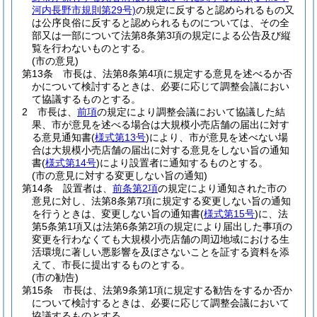
河内長野市規則第29号)
の規定に反すると認められるもの又
は公序良俗に反すると認められるものについては、その全
部又は一部について法第8条第3項の規定による公告及び縦
覧を行わないものとする。
(市の意見)
第13条
市長は、法第8条第4項に規定する意見を述べるか否
かについて検討するときは、必要に応じて調整会議におい
て協議するものとする。
2
市長は、
前項
の規定により調整会議において協議した結
果、市が意見を述べる場合は大規模小売店舗の届出に対す
る意見通知書
(
様式第13号
)
により、市が意見を述べない場
合は大規模小売店舗の届出に対する意見をしない旨の通知
書
(
様式第14号
)
により設置者に通知するものとする。
(市の意見に対する変更しない旨の通知)
第14条
設置者は、
前条第2項
の規定により通知された市の
意見に対し、法第8条第7項に規定する変更しない旨の通知
を行うときは、変更しない旨の通知書
(
様式第15号
)
に、法
第5条第1項又は法第6条第2項の規定により届出した事項の
変更を行わなくても大規模小売店舗の周辺地域における生
活環境に著しい悪影響を及ぼさないことを証する資料を添
えて、市長に提出するものとする。
(市の勧告)
第15条
市長は、法第9条第1項に規定する勧告をするか否か
について検討するときは、必要に応じて調整会議において
協議するものとする。