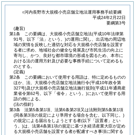
○河内長野市大規模小売店舗立地法運用事務手続要綱
平成24年2月22日
要綱第3号
(趣旨)
第1条
この要綱は、大規模小売店舗立地法
(平成10年法律第
91号。以下「法」という。)
の運用に関し、出店地の周辺地
域の実情を反映した適切な対応を大規模小売店舗を設置す
る者に求め、地域社会の健全な発展及び市民生活の向上に
寄与し、かつ、良好な都市環境の形成を図るため、本市に
おける法の運用方針及び必要な事務手続について定めるも
のとする。
(定義)
第2条
この要綱において使用する用語は、特に定めるものの
ほか、法、大規模小売店舗立地法施行令
(平成10年政令第
327号)
及び大規模小売店舗立地法施行規則
(平成11年通商産
業省令第62号。以下「省令」という。)
において使用する用
語の例による。
(法の指針)
第3条
法第5条第1項、法第6条第2項又は法附則第5条第1項
(同条第3項の規定により準用する場合を含む。以下同じ。)
の規定による届出をしようとする者
(以下「設置者」とい
う。)
は、法第4条第1項の規定に基づき経済産業大臣が定め
る大規模小売店舗を設置する者が配慮すべき事項に関する