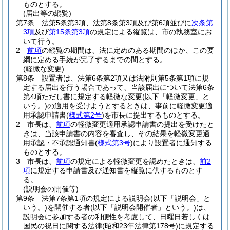
ものとする。
(届出等の縦覧)
第7条
法第5条第3項、法第8条第3項及び第6項並びに
次条第
3項
及び
第15条第3項
の規定による縦覧は、市の執務室にお
いて行う。
2
前項
の縦覧の期間は、法に定めのある期間のほか、この要
綱に定める手続が完了するまでの間とする。
(軽微な変更)
第8条
設置者は、法第6条第2項又は法附則第5条第1項に規
定する届出を行う場合であって、当該届出について法第6条
第4項ただし書に規定する軽微な変更
(以下「軽微変更」と
いう。)
の適用を受けようとするときは、事前に軽微変更適
用承認申請書
(
様式第2号
)
を市長に提出するものとする。
2
市長は、
前項
の軽微変更適用承認申請書の提出を受けたと
きは、当該申請書の内容を審査し、その結果を軽微変更適
用承認・不承認通知書
(
様式第3号
)
により設置者に通知する
ものとする。
3
市長は、
前項
の規定による軽微変更を認めたときは、
前2
項
に規定する申請書及び通知書を縦覧に供するものとす
る。
(説明会の開催等)
第9条
法第7条第1項の規定による説明会
(以下「説明会」と
いう。)
を開催する者
(以下「説明会開催者」という。)
は、
説明会に参加する者の利便性を考慮して、日曜日若しくは
国民の祝日に関する法律
(昭和23年法律第178号)
に規定する