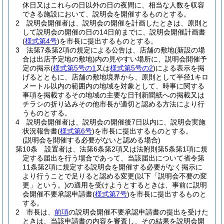
休日又はこれらの日以外の日の夜間に、相当な人数を収容
できる施設において、説明会を開催するものとする。
2
説明会開催者は、説明会の開催を計画したときは、原則と
して説明会の開催の日の14日前までに、説明会開催計画書
(
様式第4号
)
を市長に提出するものとする。
3
法第7条第2項の規定による公告は、店舗の敷地
(新設の場
合は出店予定地の敷地)
内の見やすい場所に、説明会開催予
定の掲示
(
様式第5号の1
又は
様式第5号の2
)
による表示を掲
げるとともに、店舗の敷地境界から、原則として半径1キロ
メートル以内の範囲内の地域を対象として、時事に関する
事項を掲載するその地域の主要な日刊新聞紙への掲載又は
チラシの折り込みその他市長が適切と認める方法により行
うものとする。
4
説明会開催者は、説明会の開催後7日以内に、説明会実施
状況報告書
(
様式第6号
)
を市長に提出するものとする。
(説明会を開催する必要がないと認める場合)
第10条
設置者は、法第6条第2項又は法附則第5条第1項に規
定する届出を行う場合であって、当該届出について省令第
11条第2項に規定する説明会を開催する必要がなく掲示に
より行うことで足りると認める変更
(以下「説明会不要の変
更」という。)
の適用を受けようとするときは、事前に説明
会開催不要承認申請書
(
様式第7号
)
を市長に提出するものと
する。
2
市長は、
前項
の説明会開催不要承認申請書の提出を受けた
ときは、当該申請書の内容を審査し、その結果を説明会開