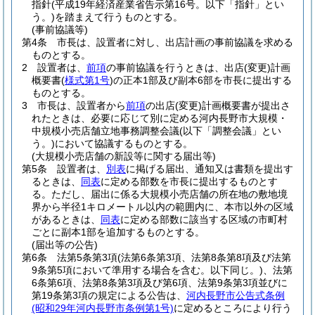
指針
(平成19年経済産業省告示第16号。以下「指針」とい
う。)
を踏まえて行うものとする。
(事前協議等)
第4条
市長は、設置者に対し、出店計画の事前協議を求める
ものとする。
2
設置者は、
前項
の事前協議を行うときは、出店
(変更)
計画
概要書
(
様式第1号
)
の正本1部及び副本6部を市長に提出する
ものとする。
3
市長は、設置者から
前項
の出店
(変更)
計画概要書が提出さ
れたときは、必要に応じて別に定める河内長野市大規模・
中規模小売店舗立地事務調整会議
(以下「調整会議」とい
う。)
において協議するものとする。
(大規模小売店舗の新設等に関する届出等)
第5条
設置者は、
別表
に掲げる届出、通知又は書類を提出す
るときは、
同表
に定める部数を市長に提出するものとす
る。
ただし、届出に係る大規模小売店舗の所在地の敷地境
界から半径1キロメートル以内の範囲内に、本市以外の区域
があるときは、
同表
に定める部数に該当する区域の市町村
ごとに副本1部を追加するものとする。
(届出等の公告)
第6条
法第5条第3項
(法第6条第3項、法第8条第8項及び法第
9条第5項において準用する場合を含む。以下同じ。)
、法第
6条第6項、法第8条第3項及び第6項、法第9条第3項並びに
第19条第3項の規定による公告は、
河内長野市公告式条例
(昭和29年河内長野市条例第1号)
に定めるところにより行う