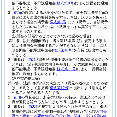
催不要承認・不承認通知書
(
様式第8号
)
により設置者に通知
するものとする。
3
前項
の規定による承認を受けた者で、省令第11条第2項の
規定により届出の要旨を掲示するときは、説明会を掲示に
より行う場合の掲示書
(
様式第9号
)
により掲示し、当該掲示
をしたものの写し及び掲示の状況を示す写真等を市長に提
出するものとする。
(説明会を開催することができないと認める場合)
第11条
説明会開催者は、省令第13条第1項に規定する事由
により説明会を開催することができないときは、直ちに説
明会開催不能承認申請書
(
様式第10号
)
を市長に提出するも
のとする。
2
市長は、
前項
の説明会開催不能承認申請書の提出を受けた
ときは、当該申請書の内容を審査し、その結果を説明会開
催不能承認・不承認通知書
(
様式第11号
)
により、説明会開
催者に通知するものとする。
(意見書の提出等)
第12条
法第8条第2項の規定により意見を述べようとする者
は、原則として意見書
(
様式第12号
)
の提出により意見を述
べることができるものとする。
2
前項
の意見書は、所定の場所への持参、郵送又はその他市
長が適切と認める方法により市長に提出するものとする。
3
市長は、
前2項
の規定により述べられた意見のうち、個人
情報の保護に関する法律
(平成15年法律第57号)
及び
河内長
野市が保有する死者情報の取扱い等に関する規則
(令和5年