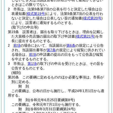
じないとき又は当該設置者の所在が不明で通知ができない
ときはこの限りでない。
2
市長は、法第9条第7項の公表を行うと決定した場合は公
表通知書
(
様式第19号
)
により、法第9条第7項の公表を行わ
ないと決定した場合は公表しない旨の通知書
(
様式第20号
)
により、設置者に通知するものとする。
(取下げの申出等)
第19条
設置者は、届出を取り下げるときは、理由を記載し
た大規模小売店舗の届出の取下げ申請書
(
様式第21号
)
を市
長に提出するものとする。
2
前項
の場合において、当該届出が
第6条
の規定により公告
され、当該届出書等が
第7条
の規定により縦覧に供されてい
る場合は、
前項
の申請書の提出の日をもって公告及び縦覧
を中止するものとする。
3
市長は、
第1項
の取下げの申出を受けたときは、その旨を
公告するものとする。
(補則)
第20条
この要綱に定めるもののほか必要な事項は、市長が
別に定める。
附
則
この要綱は、公布の日から施行し、平成24年1月1日から適
用する。
附
則
(令和元年6月25日
要綱第8号)
この要綱は、令和元年7月1日から施行する。
附
則
(令和5年3月31日
要綱第24号)