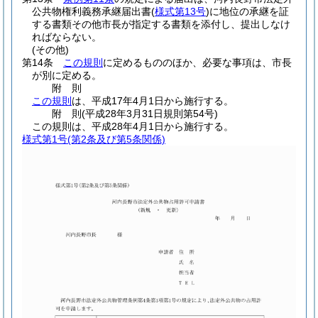
公共物権利義務承継届出書
(
様式第13号
)
に地位の承継を証
する書類その他市長が指定する書類を添付し、提出しなけ
ればならない。
(その他)
第14条
この規則
に定めるもののほか、必要な事項は、市長
が別に定める。
附
則
この規則
は、平成17年4月1日から施行する。
附
則
(平成28年3月31日
規則第54号)
この規則は、平成28年4月1日から施行する。
様式第1号
(第2条及び第5条関係)