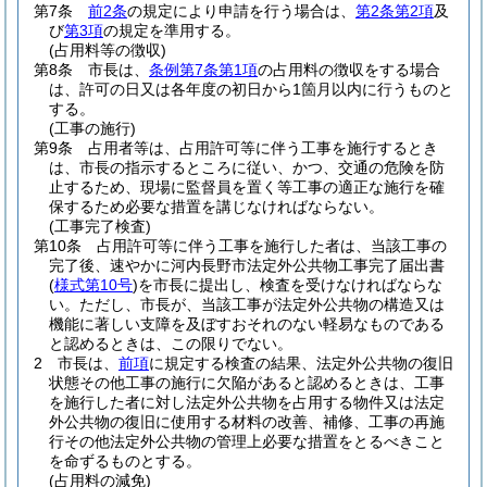
第7条
前2条
の規定により申請を行う場合は、
第2条第2項
及
び
第3項
の規定を準用する。
(占用料等の徴収)
第8条
市長は、
条例第7条第1項
の占用料の徴収をする場合
は、許可の日又は各年度の初日から1箇月以内に行うものと
する。
(工事の施行)
第9条
占用者等は、占用許可等に伴う工事を施行するとき
は、市長の指示するところに従い、かつ、交通の危険を防
止するため、現場に監督員を置く等工事の適正な施行を確
保するため必要な措置を講じなければならない。
(工事完了検査)
第10条
占用許可等に伴う工事を施行した者は、当該工事の
完了後、速やかに河内長野市法定外公共物工事完了届出書
(
様式第10号
)
を市長に提出し、検査を受けなければならな
い。
ただし、市長が、当該工事が法定外公共物の構造又は
機能に著しい支障を及ぼすおそれのない軽易なものである
と認めるときは、この限りでない。
2
市長は、
前項
に規定する検査の結果、法定外公共物の復旧
状態その他工事の施行に欠陥があると認めるときは、工事
を施行した者に対し法定外公共物を占用する物件又は法定
外公共物の復旧に使用する材料の改善、補修、工事の再施
行その他法定外公共物の管理上必要な措置をとるべきこと
を命ずるものとする。
(占用料の減免)