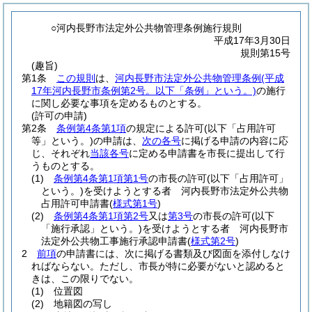
○河内長野市法定外公共物管理条例施行規則
平成17年3月30日
規則第15号
(趣旨)
第1条
この規則
は、
河内長野市法定外公共物管理条例
(平成
17年河内長野市条例第2号。以下「条例」という。)
の施行
に関し必要な事項を定めるものとする。
(許可の申請)
第2条
条例第4条第1項
の規定による許可
(以下「占用許可
等」という。)
の申請は、
次の各号
に掲げる申請の内容に応
じ、それぞれ
当該各号
に定める申請書を市長に提出して行
うものとする。
(1)
条例第4条第1項第1号
の市長の許可
(以下「占用許可」
という。)
を受けようとする者 河内長野市法定外公共物
占用許可申請書
(
様式第1号
)
(2)
条例第4条第1項第2号
又は
第3号
の市長の許可
(以下
「施行承認」という。)
を受けようとする者 河内長野市
法定外公共物工事施行承認申請書
(
様式第2号
)
2
前項
の申請書には、次に掲げる書類及び図面を添付しなけ
ればならない。
ただし、市長が特に必要がないと認めると
きは、この限りでない。
(1)
位置図
(2)
地籍図の写し