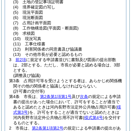
(3)
土地の登記事項証明書
(4)
境界確定図の写し
(5)
現況平面図
(6)
現況断面図
(7)
占用計画平面図
(8)
工作物構造図
(平面図・断面図)
(9)
求積図
(10)
現況写真
(11)
工事仕様書
(12)
利害関係者の同意書及び協議書
(13)
その他市長が必要と認めるもの
3
前2項
に規定する申請書並びに書類及び図面の提出部数
は、2部とする。
ただし、市長が必要と認める場合は、3部
とする。
(調整及び協議)
第3条
占用許可等を受けようとする者は、あらかじめ関係機
関その他の関係者と協議しなければならない。
(許可書の交付等)
第4条
市長は、
第2条第1項第1号
及び
次条
の規定による申請
書の提出があった場合において、許可をすることが適当で
あると認めたときは河内長野市法定外公共物占用許可書
(
様
式第3号
)
を、許可をすることが適当でないと認めたときは
河内長野市法定外公共物占用不許可書
(
様式第4号
)
を交付す
るものとする。
2
市長は、
第2条第1項第2号
の規定による申請書の提出があ