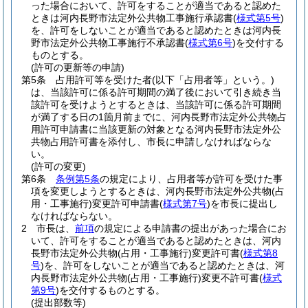
った場合において、許可をすることが適当であると認めた
ときは河内長野市法定外公共物工事施行承認書
(
様式第5号
)
を、許可をしないことが適当であると認めたときは河内長
野市法定外公共物工事施行不承認書
(
様式第6号
)
を交付する
ものとする。
(許可の更新等の申請)
第5条
占用許可等を受けた者
(以下「占用者等」という。)
は、当該許可に係る許可期間の満了後において引き続き当
該許可を受けようとするときは、当該許可に係る許可期間
が満了する日の1箇月前までに、河内長野市法定外公共物占
用許可申請書に当該更新の対象となる河内長野市法定外公
共物占用許可書を添付し、市長に申請しなければならな
い。
(許可の変更)
第6条
条例第5条
の規定により、占用者等が許可を受けた事
項を変更しようとするときは、河内長野市法定外公共物
(占
用・工事施行)
変更許可申請書
(
様式第7号
)
を市長に提出し
なければならない。
2
市長は、
前項
の規定による申請書の提出があった場合にお
いて、許可をすることが適当であると認めたときは、河内
長野市法定外公共物
(占用・工事施行)
変更許可書
(
様式第8
号
)
を、許可をしないことが適当であると認めたときは、河
内長野市法定外公共物
(占用・工事施行)
変更不許可書
(
様式
第9号
)
を交付するものとする。
(提出部数等)