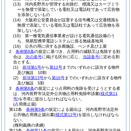
(13)
河内長野市が管理する街路灯、標識又はカーブミラ
ーを無償で添架している電柱又は電話柱であって広告物
を添加しないもの
(14)
大阪府公安委員会が設置する信号機又は交通標識を
無償で添架している電柱又は電話柱であって広告物を添
加しないもの
(15)
第一種電気通信事業者が設ける電気通信設備のう
ち、簡易型携帯電話システムに係る無線基地局
(16)
公共の用に供する歩廊施設、ベンチ及び上屋
2
条例第8条
の規定に基づき、占用料の減額又は免除する割
合は、
次の各号
に掲げる区分に応じ、
当該各号
に定める割
合とする。
(1)
前項第1号
から
第12号
までのいずれかに該当する物件
及び施設 10割
(2)
前項第13号
から
第16号
までのいずれかに該当する物件
及び施設 5割
3
条例第8条
の規定により占用料の免除を受けようとする者
は、河内長野市法定外公共物占用料免除申請書
(
様式第11
号
)
を市長に提出しなければならない。
(占用廃止届)
第12条
条例第9条
の規定による届出は、河内長野市法定外
公共物占用廃止届出書
(
様式第12号
)
を提出しなければなら
ない。
(権利義務の承継)
第13条
条例第11条
の規定による届出は、河内長野市法定外