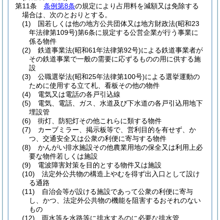
第11条
条例第8条
の規定により占用料を減額又は免除する
場合は、次のとおりとする。
(1)
国若しくは他の地方公共団体又は地方財政法
(昭和23
年法律第109号)
第6条に規定する公営企業が行う事業に
係る物件
(2)
鉄道事業法
(昭和61年法律第92号)
による鉄道事業者が
その鉄道事業で一般の需要に応ずるものの用に供する施
設
(3)
公職選挙法
(昭和25年法律第100号)
による選挙運動の
ために使用する立て札、看板その他の物件
(4)
電気又は電話の各戸引込線
(5)
電気、電話、ガス、水道及び下水道の各戸引込用地下
埋設管
(6)
街灯、防犯灯その他これらに類する物件
(7)
カーブミラー、掲示板等で、営利目的を有せず、か
つ、交通安全又は公衆の利便に寄与する物件
(8)
かんがい排水施設その他農業用地の保全又は利用上必
要な物件若しくは施設
(9)
電波障害対策を目的とする物件又は施設
(10)
法定外公共物の構造上やむを得ず出入口として設け
る通路
(11)
自治会等が設ける施設であって公衆の利便に寄与
し、かつ、法定外公共物の機能を阻害するおそれのない
もの
(12)
雨水等を水路等に排水するのに必要な排水管