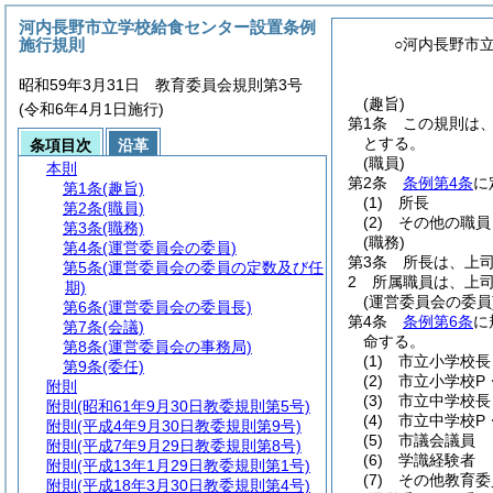
河内長野市立学校給食センター設置条例
施行規則
○河内長野市
昭和59年3月31日 教育委員会規則第3号
(趣旨)
(令和6年4月1日施行)
第1条
この規則は
とする。
条項目次
沿革
(職員)
本則
第2条
条例第4条
に
第1条
(趣旨)
(1)
所長
第2条
(職員)
(2)
その他の職員
第3条
(職務)
(職務)
第4条
(運営委員会の委員)
第3条
所長は、上
第5条
(運営委員会の委員の定数及び任
2
所属職員は、上
期)
(運営委員会の委員
第6条
(運営委員会の委員長)
第4条
条例第6条
に
第7条
(会議)
命する。
第8条
(運営委員会の事務局)
(1)
市立小学校長
第9条
(委任)
(2)
市立小学校P
附則
(3)
市立中学校長
附則
(昭和61年9月30日教委規則第5号)
(4)
市立中学校P
附則
(平成4年9月30日教委規則第9号)
(5)
市議会議員
附則
(平成7年9月29日教委規則第8号)
(6)
学識経験者
附則
(平成13年1月29日教委規則第1号)
(7)
その他教育委
附則
(平成18年3月30日教委規則第4号)