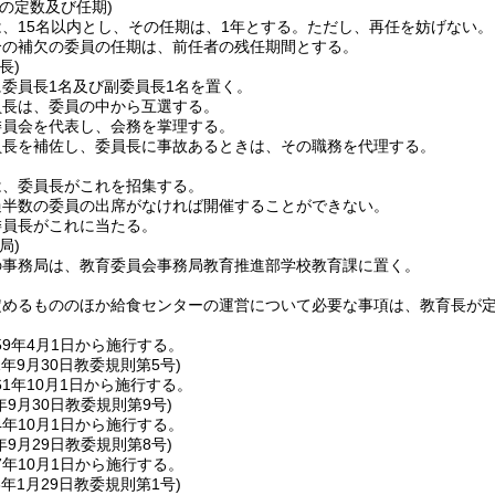
の定数及び任期)
、15名以内とし、その任期は、1年とする。
ただし、再任を妨げない。
合の補欠の委員の任期は、前任者の残任期間とする。
長)
委員長1名及び副委員長1名を置く。
員長は、委員の中から互選する。
委員会を代表し、会務を掌理する。
員長を補佐し、委員長に事故あるときは、その職務を代理する。
は、委員長がこれを招集する。
過半数の委員の出席がなければ開催することができない。
委員長がこれに当たる。
局)
の事務局は、教育委員会事務局教育推進部学校教育課に置く。
定めるもののほか給食センターの運営について必要な事項は、教育長が
9年4月1日から施行する。
1年9月30日
教委規則第5号)
1年10月1日から施行する。
年9月30日
教委規則第9号)
年10月1日から施行する。
年9月29日
教委規則第8号)
年10月1日から施行する。
3年1月29日
教委規則第1号)