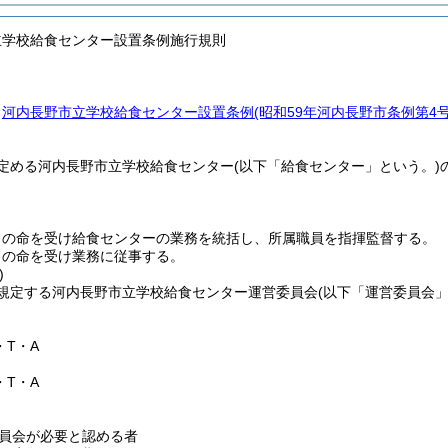
立学校給食センター設置条例施行規則
、
河内長野市立学校給食センター設置条例
(昭和59年河内長野市条例第4
定める河内長野市立学校給食センター
(以下「給食センター」という。)
司の命を受け給食センターの業務を統括し、所属職員を指揮監督する。
司の命を受け業務に従事する。
)
規定する河内長野市立学校給食センター運営委員会
(以下「運営委員会」
・T・A
・T・A
員会が必要と認める者