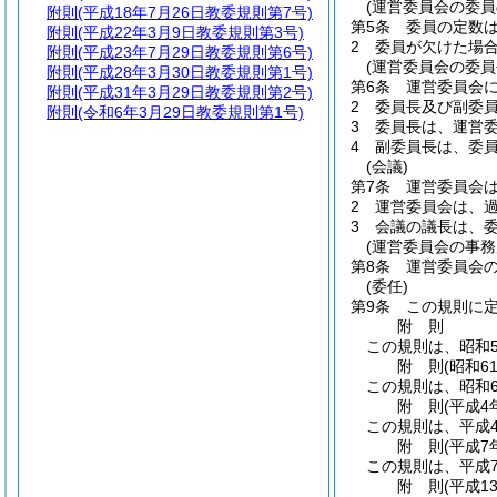
(運営委員会の委員
附則
(平成18年7月26日教委規則第7号)
第5条
委員の定数は
附則
(平成22年3月9日教委規則第3号)
2
委員が欠けた場
附則
(平成23年7月29日教委規則第6号)
(運営委員会の委員
附則
(平成28年3月30日教委規則第1号)
第6条
運営委員会に
附則
(平成31年3月29日教委規則第2号)
2
委員長及び副委
附則
(令和6年3月29日教委規則第1号)
3
委員長は、運営
4
副委員長は、委
(会議)
第7条
運営委員会
2
運営委員会は、
3
会議の議長は、
(運営委員会の事務
第8条
運営委員会
(委任)
第9条
この規則に
附
則
この規則は、昭和5
附
則
(昭和6
この規則は、昭和6
附
則
(平成4
この規則は、平成4
附
則
(平成7
この規則は、平成7
附
則
(平成1