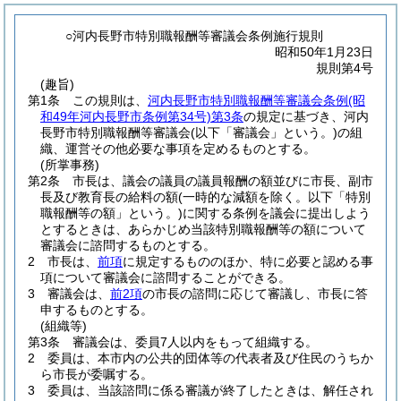
○河内長野市特別職報酬等審議会条例施行規則
昭和50年1月23日
規則第4号
(趣旨)
第1条
この規則は、
河内長野市特別職報酬等審議会条例
(昭
和49年河内長野市条例第34号)
第3条
の規定に基づき、河内
長野市特別職報酬等審議会
(以下「審議会」という。)
の組
織、運営その他必要な事項を定めるものとする。
(所掌事務)
第2条
市長は、議会の議員の議員報酬の額並びに市長、副市
長及び教育長の給料の額
(一時的な減額を除く。以下「特別
職報酬等の額」という。)
に関する条例を議会に提出しよう
とするときは、あらかじめ当該特別職報酬等の額について
審議会に諮問するものとする。
2
市長は、
前項
に規定するもののほか、特に必要と認める事
項について審議会に諮問することができる。
3
審議会は、
前2項
の市長の諮問に応じて審議し、市長に答
申するものとする。
(組織等)
第3条
審議会は、委員7人以内をもって組織する。
2
委員は、本市内の公共的団体等の代表者及び住民のうちか
ら市長が委嘱する。
3
委員は、当該諮問に係る審議が終了したときは、解任され