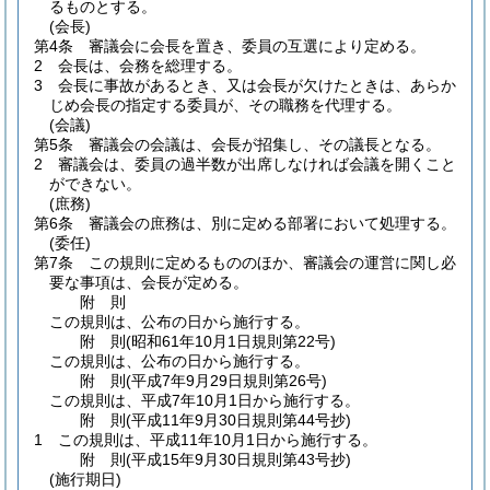
るものとする。
(会長)
第4条
審議会に会長を置き、委員の互選により定める。
2
会長は、会務を総理する。
3
会長に事故があるとき、又は会長が欠けたときは、あらか
じめ会長の指定する委員が、その職務を代理する。
(会議)
第5条
審議会の会議は、会長が招集し、その議長となる。
2
審議会は、委員の過半数が出席しなければ会議を開くこと
ができない。
(庶務)
第6条
審議会の庶務は、別に定める部署において処理する。
(委任)
第7条
この規則に定めるもののほか、審議会の運営に関し必
要な事項は、会長が定める。
附
則
この規則は、公布の日から施行する。
附
則
(昭和61年10月1日
規則第22号)
この規則は、公布の日から施行する。
附
則
(平成7年9月29日
規則第26号)
この規則は、平成7年10月1日から施行する。
附
則
(平成11年9月30日
規則第44号抄)
1
この規則は、平成11年10月1日から施行する。
附
則
(平成15年9月30日
規則第43号抄)
(施行期日)