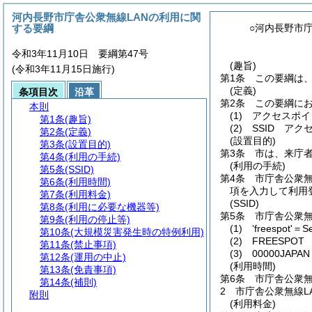
河内長野市庁舎公衆無線LANの利用に関
する要綱
○河内長野市
令和3年11月10日 要綱第47号
(趣旨)
(令和3年11月15日施行)
第1条
この要綱は、
(定義)
条項目次
沿革
第2条
この要綱に
本則
(1)
アクセスポイ
第1条
(趣旨)
(2)
SSID ア
第2条
(定義)
(設置目的)
第3条
(設置目的)
第3条
市は、来庁
第4条
(利用の手続)
(利用の手続)
第5条
(SSID)
第4条
市庁舎公衆無
第6条
(利用時間)
項を入力して利用
第7条
(利用料金)
(SSID)
第8条
(利用に必要な機器等)
第5条
市庁舎公衆無
第9条
(利用の停止等)
(1)
‘freespot'＝S
第10条
(大規模災害発生時の特例利用)
(2)
FREESPOT
第11条
(禁止事項)
(3)
00000JAPAN
第12条
(運用の中止)
(利用時間)
第13条
(免責事項)
第6条
市庁舎公衆無
第14条
(補則)
2
市庁舎公衆無線L
附則
(利用料金)