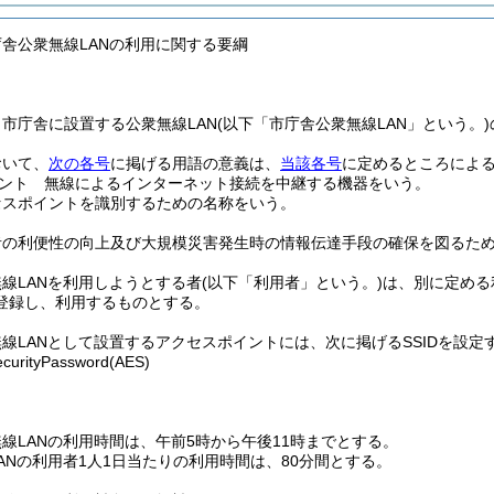
庁舎公衆無線LANの利用に関する要綱
市庁舎に設置する公衆無線LAN
(以下「市庁舎公衆無線LAN」という。)
おいて、
次の各号
に掲げる用語の意義は、
当該各号
に定めるところによ
ント 無線によるインターネット接続を中継する機器をいう。
クセスポイントを識別するための名称をいう。
者の利便性の向上及び大規模災害発生時の情報伝達手段の確保を図るため
線LANを利用しようとする者
(以下「利用者」という。)
は、別に定める
登録し、利用するものとする。
線LANとして設置するアクセスポイントには、次に掲げるSSIDを設定
ecurityPassword
(AES)
線LANの利用時間は、午前5時から午後11時までとする。
ANの利用者1人1日当たりの利用時間は、80分間とする。