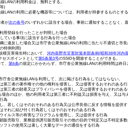
線LANの利用料金は、無料とする。
等)
線LANの利用に必要な機器等については、利用者が持参するものとす
用者が
次の各号
のいずれかに該当する場合、事前に通知することなく、
。
利用登録を行ったことが判明した場合
している事項に該当する行為を行った場合
綱に違反した場合又は市庁舎公衆無線LANの利用に当たり不適切と市長
の特例利用)
規模災害発生時において、
河内長野市災害対策本部条例
(昭和38年河内
クセスポイントとして
第5条第3号
のSSIDを開放することができる。
いて、
第6条
の規定にかかわらず、市庁舎公衆無線LANの利用時間は終日
市庁舎公衆無線LANを利用して、次に掲げる行為をしてはならない。
は第三者の著作権その他の権利を侵害し、又は侵害するおそれのある行
は第三者の財産又はプライバシーを侵害し、又は侵害するおそれのある
る場合のほか、他の利用者又は第三者に不利益又は損害を与え、又は与
行為
し、若しくはそのおそれのある行為又は公序良俗に反する情報を提供す
はそれに結び付く行為若しくはそのおそれのある行為
ウイルス等の有害なプログラムを使用し、又は提供する行為
鎖販売取引、業務提供誘引販売取引その他の目的で特定又は不特定多数
ソフトの使用又は著しく大量なデータの通信をする行為