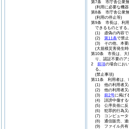
第7条
市庁舎公衆無
(利用に必要な機器
第8条
市庁舎公衆無
(利用の停止等)
第9条
市長は、利
できるものとする
(1)
虚偽の内容で
(2)
第11条
で禁止
(3)
その他、本要
(大規模災害発生時
第10条
市長は、大
り、認証不要のア
2
前項
の場合にお
る。
(禁止事項)
第11条
利用者は、
(1)
他の利用者又
(2)
他の利用者又
(3)
前2号
に掲げ
(4)
誹謗中傷する
(5)
公序良俗に反
(6)
犯罪的行為又
(7)
コンピュータ
(8)
通信販売、連
(9)
ファイル共有