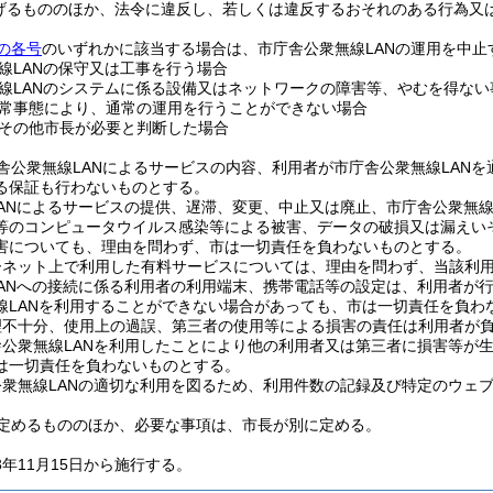
げるもののほか、法令に違反し、若しくは違反するおそれのある行為又
の各号
のいずれかに該当する場合は、市庁舎公衆無線LANの運用を中止
線LANの保守又は工事を行う場合
線LANのシステムに係る設備又はネットワークの障害等、やむを得ない
常事態により、通常の運用を行うことができない場合
その他市長が必要と判断した場合
舎公衆無線LANによるサービスの内容、利用者が市庁舎公衆無線LAN
る保証も行わないものとする。
ANによるサービスの提供、遅滞、変更、中止又は廃止、市庁舎公衆無線
等のコンピュータウイルス感染等による被害、データの破損又は漏えいそ
害についても、理由を問わず、市は一切責任を負わないものとする。
ーネット上で利用した有料サービスについては、理由を問わず、当該利
ANへの接続に係る利用者の利用端末、携帯電話等の設定は、利用者が
線LANを利用することができない場合があっても、市は一切責任を負わ
理不十分、使用上の過誤、第三者の使用等による損害の責任は利用者が
舎公衆無線LANを利用したことにより他の利用者又は第三者に損害等が
は一切責任を負わないものとする。
公衆無線LANの適切な利用を図るため、利用件数の記録及び特定のウェ
定めるもののほか、必要な事項は、市長が別に定める。
年11月15日から施行する。