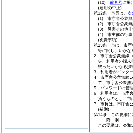
(10)
前各号
に掲
(運用の中止)
第12条
市長は、
次
(1)
市庁舎公衆無
(2)
市庁舎公衆無
(3)
災害その他非
(4)
市主催の行事
(免責事項)
第13条
市は、市庁
等に関し、いかな
2
市庁舎公衆無線L
失、利用者の端末
被ったいかなる損
3
利用者がインタ
4
市庁舎公衆無線L
て、市庁舎公衆無
5
パスワードの管
6
利用者は、市庁
負うものとし、市
7
市長は、市庁舎
(補則)
第14条
この要綱に
附
則
この要綱は、令和3