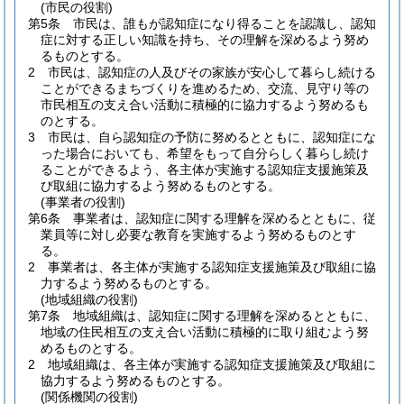
(市民の役割)
第5条
市民は、誰もが認知症になり得ることを認識し、認知
症に対する正しい知識を持ち、その理解を深めるよう努め
るものとする。
2
市民は、認知症の人及びその家族が安心して暮らし続ける
ことができるまちづくりを進めるため、交流、見守り等の
市民相互の支え合い活動に積極的に協力するよう努めるも
のとする。
3
市民は、自ら認知症の予防に努めるとともに、認知症にな
った場合においても、希望をもって自分らしく暮らし続け
ることができるよう、各主体が実施する認知症支援施策及
び取組に協力するよう努めるものとする。
(事業者の役割)
第6条
事業者は、認知症に関する理解を深めるとともに、従
業員等に対し必要な教育を実施するよう努めるものとす
る。
2
事業者は、各主体が実施する認知症支援施策及び取組に協
力するよう努めるものとする。
(地域組織の役割)
第7条
地域組織は、認知症に関する理解を深めるとともに、
地域の住民相互の支え合い活動に積極的に取り組むよう努
めるものとする。
2
地域組織は、各主体が実施する認知症支援施策及び取組に
協力するよう努めるものとする。
(関係機関の役割)