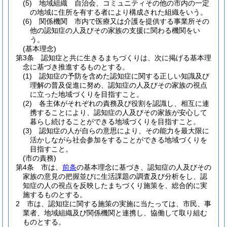
(5)
地域組織 自治会、コミュニティその他の市内の一定
の地域に住所を有する者により構成された組織をいう。
(6)
関係機関 市内で医療又は介護を提供する事業所その
他の認知症の人及びその家族の支援に関わる機関をい
う。
(基本理念)
第3条
認知症と共に生きるまちづくりは、次に掲げる基本理
念に基づき推進するものとする。
(1)
認知症の予防を含めた認知症に関する正しい知識及び
理解の普及促進に努め、認知症の人及びその家族の視点
に立った地域づくりを目指すこと。
(2)
各主体がそれぞれの責務及び役割を認識し、相互に連
携することにより、認知症の人及びその家族が安心して
暮らし続けることができる地域づくりを目指すこと。
(3)
認知症の人が自らの意思により、その能力を最大限に
活かしながら社会参加をすることができる地域づくりを
目指すこと。
(市の責務)
第4条
市は、
前条
の基本理念に基づき、認知症の人及びその
家族の意見の把握並びに生活課題の調査及び分析をし、認
知症の人の視点を反映したまちづくり施策を、総合的に実
施するものとする。
2
市は、認知症に関する施策の実施に当たっては、市民、事
業者、地域組織及び関係機関と連携し、協働して取り組む
ものとする。