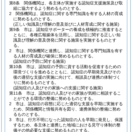
第8条
関係機関は、各主体が実施する認知症支援施策及び取
組に協力するよう努めるものとする。
2
関係機関は、認知症に関する専門知識を有する人材の育成
に努めるものとする。
(正しい知識及び理解の普及並びに人材育成に関する施策)
第9条
市は、認知症サポーターの養成を積極的に推進すると
ともに、各種広報媒体を活用し、認知症に関する正しい知
識及び理解の普及啓発に関する施策を実施するものとす
る。
2
市は、関係機関と連携し、認知症に関する専門知識を有す
る人材の育成及び確保に努めるものとする。
(認知症の予防に関する施策)
第10条
市は、認知症の予防に資する活動を促進するための
環境づくりを進めるとともに、認知症の早期発見及びその
後の適切な支援の実施に向けて、相談及び連携の体制づく
りに努めるものとする。
(認知症の人及びその家族への支援に関する施策)
第11条
市は、認知症の人及びその家族が気軽に相談するこ
とができる環境の整備に努めるものとする。
2
市は、認知症の容態に応じた適切な支援を早期に実施する
ため、関係機関と情報共有を図り、連携体制の整備に努め
るものとする。
3
市は、行方不明になった認知症の人を早期に発見し、保護
するため、各主体と連携した地域における見守り体制の整
備その他必要な支援に努めるものとする。