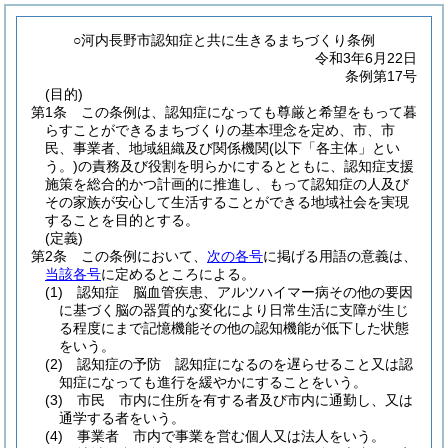
○河内長野市認知症と共に生きるまちづくり条例
令和3年6月22日
条例第17号
(目的)
第1条
この条例は、認知症になっても尊厳と希望をもって暮
らすことができるまちづくりの基本理念を定め、市、市
民、事業者、地域組織及び関係機関
(以下「各主体」とい
う。)
の責務及び役割を明らかにするとともに、認知症支援
施策を総合的かつ計画的に推進し、もって認知症の人及び
その家族が安心して生活することができる地域社会を実現
することを目的とする。
(定義)
第2条
この条例において、
次の各号
に掲げる用語の意義は、
当該各号
に定めるところによる。
(1)
認知症 脳血管疾患、アルツハイマー病その他の要因
に基づく脳の器質的な変化により日常生活に支障が生じ
る程度にまで記憶機能その他の認知機能が低下した状態
をいう。
(2)
認知症の予防 認知症になるのを遅らせること又は認
知症になっても進行を緩やかにすることをいう。
(3)
市民 市内に住所を有する者及び市内に通勤し、又は
通学する者をいう。
(4)
事業者 市内で事業を営む個人又は法人をいう。