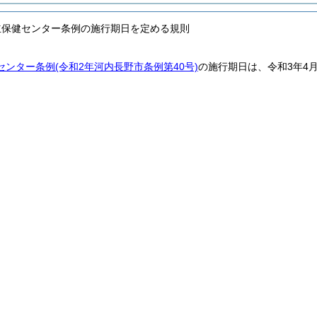
立保健センター条例の施行期日を定める規則
センター条例
(令和2年河内長野市条例第40号)
の施行期日は、令和3年4