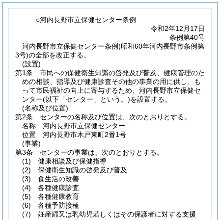
○河内長野市立保健センター条例
令和2年12月17日
条例第40号
河内長野市立保健センター条例(昭和60年河内長野市条例第
3号)の全部を改正する。
(設置)
第1条
市民への保健衛生知識の啓発及び普及、健康管理のた
めの相談、指導及び健康診査その他の事業の用に供し、も
って市民福祉の向上に寄与するため、河内長野市立保健セ
ンター
(以下「センター」という。)
を設置する。
(名称及び位置)
第2条
センターの名称及び位置は、次のとおりとする。
名称 河内長野市立保健センター
位置 河内長野市木戸東町2番1号
(事業)
第3条
センターの事業は、次のとおりとする。
(1)
健康相談及び保健指導
(2)
保健衛生知識の啓発及び普及
(3)
食生活の改善
(4)
各種健康診査
(5)
各種健康教育
(6)
各種予防接種
(7)
妊産婦又は乳幼児若しくはその保護者に対する支援