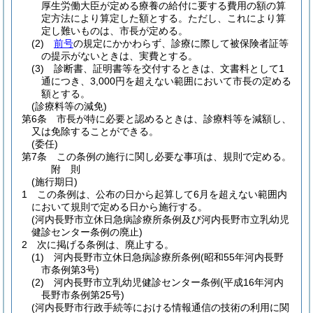
厚生労働大臣が定める療養の給付に要する費用の額の算
定方法により算定した額とする。
ただし、これにより算
定し難いものは、市長が定める。
(2)
前号
の規定にかかわらず、診療に際して被保険者証等
の提示がないときは、実費とする。
(3)
診断書、証明書等を交付するときは、文書料として1
通につき、3,000円を超えない範囲において市長の定める
額とする。
(診療料等の減免)
第6条
市長が特に必要と認めるときは、診療料等を減額し、
又は免除することができる。
(委任)
第7条
この条例の施行に関し必要な事項は、規則で定める。
附
則
(施行期日)
1
この条例は、公布の日から起算して6月を超えない範囲内
において規則で定める日から施行する。
(河内長野市立休日急病診療所条例及び河内長野市立乳幼児
健診センター条例の廃止)
2
次に掲げる条例は、廃止する。
(1)
河内長野市立休日急病診療所条例
(昭和55年河内長野
市条例第3号)
(2)
河内長野市立乳幼児健診センター条例
(平成16年河内
長野市条例第25号)
(河内長野市行政手続等における情報通信の技術の利用に関