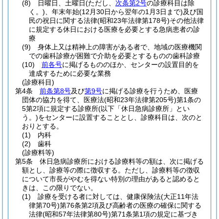
(8)
日曜日、土曜日
(ただし、
次条第2号
の診療科目は除
く。)
、年末年始
(12月30日から翌年の1月3日まで)
及び国
民の祝日に関する法律
(昭和23年法律第178号)
その他法律
に規定する休日における医療を必要とする急病患者の診
療
(9)
身体上又は精神上の障害がある者で、地域の医療機関
での歯科診療が困難で介助を必要とするものの歯科診療
(10)
前各号
に掲げるもののほか、センターの設置目的を
達成するために必要な業務
(診療科目)
第4条
前条第8号
及び
第9号
に掲げる診療を行うため、医療
団体の協力を得て、医療法
(昭和23年法律第205号)
第1条の
5第2項に規定する診療所
(以下「休日急病診療所」とい
う。)
をセンターに設置することとし、診療科目は、次のと
おりとする。
(1)
内科
(2)
歯科
(診療料等)
第5条
休日急病診療所における診療料等の額は、次に掲げる
額とし、診療等の際に徴収する。
ただし、診療料等の徴収
について市長がやむを得ない特別の理由があると認めると
きは、この限りでない。
(1)
診療を受ける者に対しては、健康保険法
(大正11年法
律第70号)
第76条第2項及び高齢者の医療の確保に関する
法律
(昭和57年法律第80号)
第71条第1項の規定に基づき