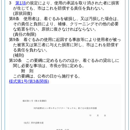
3
第1項
の規定により、使用の承認を取り消された者に損害
が生じても、市はこれを賠償する責任を負わない。
(原状回復)
第8条
使用者は、着ぐるみを破損し、又は汚損した場合は、
その責任と負担により、補修、クリーニングその他の必要
な処置を行い、原状に復さなければならない。
(責任の制限)
第9条
着ぐるみの使用に起因する事故等により使用者が被っ
た被害又は第三者に与えた損害に対し、市はこれを賠償す
る責任を負わない。
(補則)
第10条
この要綱に定めるもののほか、着ぐるみの貸出しに
関し必要な事項は、市長が別に定める。
附
則
この要綱は、公布の日から施行する。
様式第1号
(第3条関係)