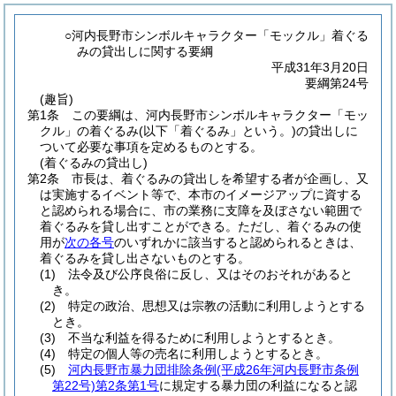
○河内長野市シンボルキャラクター「モックル」着ぐる
みの貸出しに関する要綱
平成31年3月20日
要綱第24号
(趣旨)
第1条
この要綱は、河内長野市シンボルキャラクター「モッ
クル」の着ぐるみ
(以下「着ぐるみ」という。)
の貸出しに
ついて必要な事項を定めるものとする。
(着ぐるみの貸出し)
第2条
市長は、着ぐるみの貸出しを希望する者が企画し、又
は実施するイベント等で、本市のイメージアップに資する
と認められる場合に、市の業務に支障を及ぼさない範囲で
着ぐるみを貸し出すことができる。
ただし、着ぐるみの使
用が
次の各号
のいずれかに該当すると認められるときは、
着ぐるみを貸し出さないものとする。
(1)
法令及び公序良俗に反し、又はそのおそれがあると
き。
(2)
特定の政治、思想又は宗教の活動に利用しようとする
とき。
(3)
不当な利益を得るために利用しようとするとき。
(4)
特定の個人等の売名に利用しようとするとき。
(5)
河内長野市暴力団排除条例
(平成26年河内長野市条例
第22号)
第2条第1号
に規定する暴力団の利益になると認