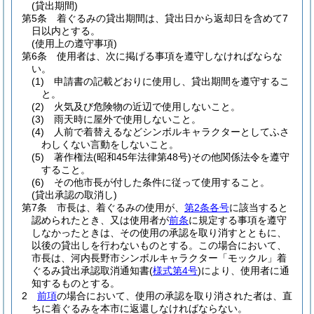
(貸出期間)
第5条
着ぐるみの貸出期間は、貸出日から返却日を含めて7
日以内とする。
(使用上の遵守事項)
第6条
使用者は、次に掲げる事項を遵守しなければならな
い。
(1)
申請書の記載どおりに使用し、貸出期間を遵守するこ
と。
(2)
火気及び危険物の近辺で使用しないこと。
(3)
雨天時に屋外で使用しないこと。
(4)
人前で着替えるなどシンボルキャラクターとしてふさ
わしくない言動をしないこと。
(5)
著作権法
(昭和45年法律第48号)
その他関係法令を遵守
すること。
(6)
その他市長が付した条件に従って使用すること。
(貸出承認の取消し)
第7条
市長は、着ぐるみの使用が、
第2条各号
に該当すると
認められたとき、又は使用者が
前条
に規定する事項を遵守
しなかったときは、その使用の承認を取り消すとともに、
以後の貸出しを行わないものとする。
この場合において、
市長は、河内長野市シンボルキャラクター「モックル」着
ぐるみ貸出承認取消通知書
(
様式第4号
)
により、使用者に通
知するものとする。
2
前項
の場合において、使用の承認を取り消された者は、直
ちに着ぐるみを本市に返還しなければならない。