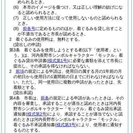
められるとき。
(6)
本市のイメージを傷つけ、又は正しい理解の妨げにな
ると認められるとき。
(7)
正しい使用方法に従って使用しないものと認められる
とき。
(8)
前各号
に定めるもののほか、着ぐるみを貸し出すこと
が不適当であると市長が認めるとき。
2
着ぐるみの使用料は、無料とする。
(貸出しの申請)
第3条
着ぐるみを使用しようとする者
(以下「使用者」とい
う。)
は、河内長野市シンボルキャラクター「モックル」着
ぐるみ貸出申請書
(
様式第1号
)
に必要な書類を添えて市長に
提出し、その承認を得なければならない。
2
前項
の規定による申請は、使用日の属する月の1年前の月
の初日から使用日の1週間前の日までに行わなければならな
い。
ただし、同一使用日に複数の申請があったときは、先
着順とする。
(貸出承認)
第4条
市長は、
前条
の規定による申請があったときは、その
内容を審査し、承認することが適当と認めたときは河内長
野市シンボルキャラクター「モックル」着ぐるみ貸出承認
通知書
(
様式第2号
)
により、承認することが適当でないと認
めたときは河内長野市シンボルキャラクター「モックル」
着ぐるみ不承認通知書
(
様式第3号
)
により、使用者に通知す
るものとする。