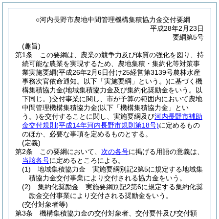
○河内長野市農地中間管理機構集積協力金交付要綱
平成28年2月23日
要綱第5号
(趣旨)
第1条
この要綱は、農業の競争力及び体質の強化を図り、持
続可能な農業を実現するため、農地集積・集約化等対策事
業実施要綱
(平成26年2月6日付け25経営第3139号農林水産
事務次官依命通知。以下「実施要綱」という。)
に基づく機
構集積協力金
(地域集積協力金及び集約化奨励金をいう。以
下同じ。)
交付事業に関し、市が予算の範囲内において農地
中間管理機構集積協力金
(以下「機構集積協力金」とい
う。)
を交付することに関し、実施要綱及び
河内長野市補助
金交付規則
(平成14年河内長野市規則第18号)
に定めるもの
のほか、必要な事項を定めるものとする。
(定義)
第2条
この要綱において、
次の各号
に掲げる用語の意義は、
当該各号
に定めるところによる。
(1)
地域集積協力金 実施要綱別記2第5に規定する地域集
積協力金交付事業により交付される協力金をいう。
(2)
集約化奨励金 実施要綱別記2第6に規定する集約化奨
励金交付事業により交付される奨励金をいう。
(交付対象者等)
第3条
機構集積協力金の交付対象者、交付要件及び交付額