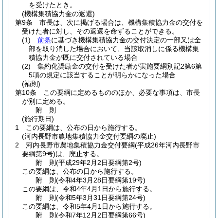
を受けたとき。
(機構集積協力金の返還)
第9条
市長は、次に掲げる場合は、機構集積協力金の交付を
受けた者に対し、その返還を命ずることができる。
(1)
前条
に基づき機構集積協力金の交付決定の一部又は全
部を取り消した場合において、当該取消しに係る機構集
積協力金が既に交付されている場合
(2)
集約化奨励金の交付を受けた者が実施要綱別記2第6第
5項の規定に該当することが明らかになった場合
(補則)
第10条
この要綱に定めるもののほか、必要な事項は、市長
が別に定める。
附
則
(施行期日)
1
この要綱は、公布の日から施行する。
(河内長野市農地集積協力金交付要綱の廃止)
2
河内長野市農地集積協力金交付要綱
(平成26年河内長野市
要綱第9号)
は、廃止する。
附
則
(平成29年2月2日
要綱第2号)
この要綱は、公布の日から施行する。
附
則
(令和4年3月28日
要綱第19号)
この要綱は、令和4年4月1日から施行する。
附
則
(令和5年3月31日
要綱第24号)
この要綱は、令和5年4月1日から施行する。
附
則
(令和7年12月2日
要綱第66号)