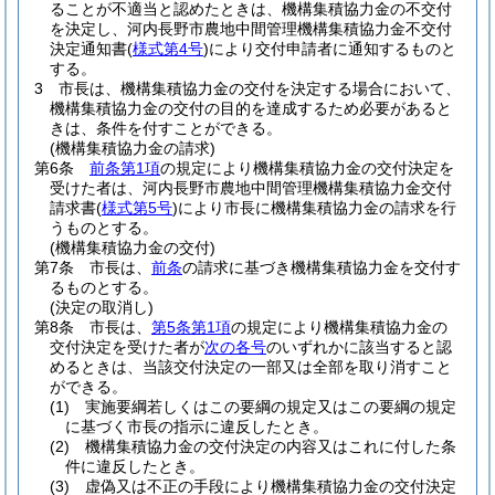
ることが不適当と認めたときは、機構集積協力金の不交付
を決定し、河内長野市農地中間管理機構集積協力金不交付
決定通知書
(
様式第4号
)
により交付申請者に通知するものと
する。
3
市長は、機構集積協力金の交付を決定する場合において、
機構集積協力金の交付の目的を達成するため必要があると
きは、条件を付すことができる。
(機構集積協力金の請求)
第6条
前条第1項
の規定により機構集積協力金の交付決定を
受けた者は、河内長野市農地中間管理機構集積協力金交付
請求書
(
様式第5号
)
により市長に機構集積協力金の請求を行
うものとする。
(機構集積協力金の交付)
第7条
市長は、
前条
の請求に基づき機構集積協力金を交付す
るものとする。
(決定の取消し)
第8条
市長は、
第5条第1項
の規定により機構集積協力金の
交付決定を受けた者が
次の各号
のいずれかに該当すると認
めるときは、当該交付決定の一部又は全部を取り消すこと
ができる。
(1)
実施要綱若しくはこの要綱の規定又はこの要綱の規定
に基づく市長の指示に違反したとき。
(2)
機構集積協力金の交付決定の内容又はこれに付した条
件に違反したとき。
(3)
虚偽又は不正の手段により機構集積協力金の交付決定