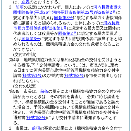
は、
別表
のとおりとする。
2
前項
の規定にかかわらず、個人にあっては
河内長野市暴力
団排除条例
(平成26年河内長野市条例第22号)
第2条第2号
に
規定する暴力団員又は
同条第3号
に規定する暴力団密接関係
者に該当すると認められるもの、団体にあっては
河内長野
市暴力団排除条例第2条第1号
に規定する暴力団又は団体の
代表者若しくは役員等が
同条第2号
に規定する暴力団員若し
くは
同条第3号
に規定する暴力団密接関係者に該当すると認
められるものは、機構集積協力金の交付対象者となること
ができない。
(交付の申請)
第4条
地域集積協力金又は集約化奨励金の交付を受けようと
する者
(以下「交付申請者」という。)
は、市長が別に定め
る日までに河内長野市農地中間管理機構集積協力金交付申
請書
(
様式第1号
)
及び誓約書
(
様式第2号
)
を市長に提出しなけ
ればならない。
(交付の決定)
第5条
市長は、
前条
の規定により機構集積協力金の交付の申
請があったときは、その内容を審査し、必要に応じ調査を
行い、機構集積協力金を交付することが適当であると認め
た場合は、予算の範囲内において機構集積協力金の交付を
決定し、河内長野市農地中間管理機構集積協力金交付決定
通知書
(
様式第3号
)
により交付申請者に通知するものとす
る。
2
市長は、
前項
の審査の結果により機構集積協力金を交付す