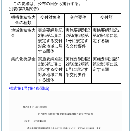
この要綱は、公布の日から施行する。
別表
(第3条関係)
機構集積協力
交付対象者
交付要件
交付額
金の種類
地域集積協力
実施要綱別記
実施要綱別記
実施要綱別記2
金
2第5第1項に
2第5第3項第
第5第4項に規
規定する交付
1号に規定す
定する額
対象地域に属
る交付要件
する団体
集約化奨励金
実施要綱別記
実施要綱別記
実施要綱別記2
2第6第1項に
2第6第2項第
第6第3項に規
規定する交付
1号に規定す
定する額
対象地域に属
る交付要件
する団体
様式第1号
(第4条関係)