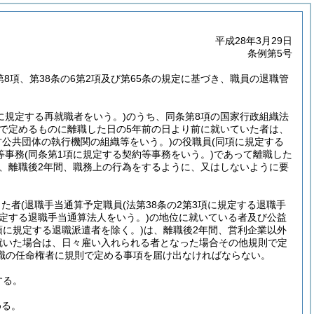
平成28年3月29日
条例第5号
2第8項、第38条の6第2項及び第65条の規定に基づき、職員の退職管
項に規定する再就職者をいう。)
のうち、同条第8項の国家行政組織法
則で定めるものに離職した日の5年前の日より前に就いていた者は、
地方公共団体の執行機関の組織等をいう。)
の役職員
(同項に規定する
等事務
(同条第1項に規定する契約等事務をいう。)
であって離職した
、離職後2年間、職務上の行為をするように、又はしないように要
った者
(退職手当通算予定職員
(法第38条の2第3項に規定する退職手
規定する退職手当通算法人をいう。)
の地位に就いている者及び公益
2項に規定する退職派遣者を除く。)
は、離職後2年間、営利企業以外
就いた場合は、日々雇い入れられる者となった場合その他規則で定
職の任命権者に規則で定める事項を届け出なければならない。
する。
める。