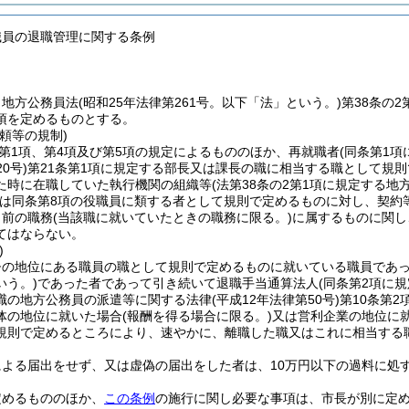
職員の退職管理に関する条例
、地方公務員法
(昭和25年法律第261号。以下「法」という。)
第38条の
項を定めるものとする。
頼等の規制)
2第1項、第4項及び第5項の規定によるもののほか、再就職者
(同条第1
0号)
第21条第1項に規定する部長又は課長の職に相当する職として規
た時に在職していた執行機関の組織等
(法第38条の2第1項に規定する
は同条第8項の役職員に類する者として規則で定めるものに対し、契約
り前の職務
(当該職に就いていたときの職務に限る。)
に属するものに関し
てはならない。
)
督の地位にある職員の職として規則で定めるものに就いている職員であ
いう。)
であった者であって引き続いて退職手当通算法人
(同条第2項に
職の地方公務員の派遣等に関する法律
(平成12年法律第50号)
第10条第
体の地位に就いた場合
(報酬を得る場合に限る。)
又は営利企業の地位に
規則で定めるところにより、速やかに、離職した職又はこれに相当する
による届出をせず、又は虚偽の届出をした者は、10万円以下の過料に処
定めるもののほか、
この条例
の施行に関し必要な事項は、市長が別に定