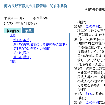
河内長野市職員の退職管理に関する条例
○河内長野市
平成28年3月29日 条例第5号
(趣旨)
(平成28年4月1日施行)
第1条
この条例
は
理に関し必要な事
条項目次
沿革
(再就職者による依
本則
第2条
法第38条の
第1条
(趣旨)
(昭和23年法律第12
第2条
(再就職者による依頼等の規制)
当該職に就いてい
第3条
(任命権者への届出)
役職員をいう。)
又
第4条
(過料)
日の5年前の日よ
第5条
(委任)
求し、又は依頼し
附則
(任命権者への届出
第3条
管理又は監
当通算予定職員を
的法人等への一般
の法人その他の団
める場合を除き、
(過料)
第4条
前条
の規定
(委任)
第5条
この条例
に