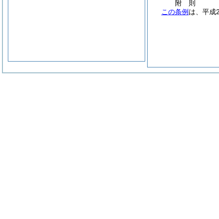
附
則
この条例
は、平成