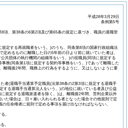
平成28年3月29日
条例第5号
2第8項、第38条の6第2項及び第65条の規定に基づき、職員の退職管
項に規定する再就職者をいう。)
のうち、同条第8項の国家行政組織法
則で定めるものに離職した日の5年前の日より前に就いていた者は、
地方公共団体の執行機関の組織等をいう。)
の役職員
(同項に規定する
等事務
(同条第1項に規定する契約等事務をいう。)
であって離職した
、離職後2年間、職務上の行為をするように、又はしないように要
った者
(退職手当通算予定職員
(法第38条の2第3項に規定する退職手
規定する退職手当通算法人をいう。)
の地位に就いている者及び公益
2項に規定する退職派遣者を除く。)
は、離職後2年間、営利企業以外
就いた場合は、日々雇い入れられる者となった場合その他規則で定
職の任命権者に規則で定める事項を届け出なければならない。
する。
める。