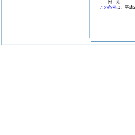
附
則
この条例
は、平成