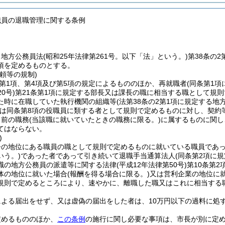
職員の退職管理に関する条例
、地方公務員法
(昭和25年法律第261号。以下「法」という。)
第38条の
項を定めるものとする。
頼等の規制)
2第1項、第4項及び第5項の規定によるもののほか、再就職者
(同条第1
0号)
第21条第1項に規定する部長又は課長の職に相当する職として規
た時に在職していた執行機関の組織等
(法第38条の2第1項に規定する
は同条第8項の役職員に類する者として規則で定めるものに対し、契約
り前の職務
(当該職に就いていたときの職務に限る。)
に属するものに関し
てはならない。
)
督の地位にある職員の職として規則で定めるものに就いている職員であ
いう。)
であった者であって引き続いて退職手当通算法人
(同条第2項に
職の地方公務員の派遣等に関する法律
(平成12年法律第50号)
第10条第
体の地位に就いた場合
(報酬を得る場合に限る。)
又は営利企業の地位に
規則で定めるところにより、速やかに、離職した職又はこれに相当する
による届出をせず、又は虚偽の届出をした者は、10万円以下の過料に処
定めるもののほか、
この条例
の施行に関し必要な事項は、市長が別に定