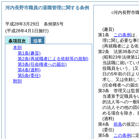
河内長野市職員の退職管理に関する条例
○河内長野市
平成28年3月29日 条例第5号
(趣旨)
(平成28年4月1日施行)
第1条
この条例
は
理に関し必要な事
条項目次
沿革
(再就職者による依
本則
第2条
法第38条の
第1条
(趣旨)
(昭和23年法律第12
第2条
(再就職者による依頼等の規制)
当該職に就いてい
第3条
(任命権者への届出)
役職員をいう。)
又
第4条
(過料)
日の5年前の日よ
第5条
(委任)
求し、又は依頼し
附則
(任命権者への届出
第3条
管理又は監
当通算予定職員を
的法人等への一般
の法人その他の団
める場合を除き、
(過料)
第4条
前条
の規定
(委任)
第5条
この条例
に