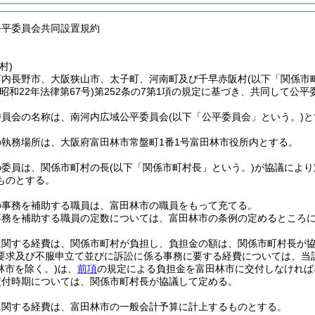
公平委員会共同設置規約
村)
河内長野市、大阪狭山市、太子町、河南町及び千早赤阪村
(以下「関係市
(昭和22年法律第67号)
第252条の7第1項の規定に基づき、共同して公
委員会の名称は、南河内広域公平委員会
(以下「公平委員会」という。)
と
の執務場所は、大阪府富田林市常盤町1番1号富田林市役所内とする。
の委員は、関係市町村の長
(以下「関係市町村長」という。)
が協議により
ものとする。
の事務を補助する職員は、富田林市の職員をもって充てる。
事務を補助する職員の定数については、富田林市の条例の定めるところ
に関する経費は、関係市町村が負担し、負担金の額は、関係市町村長が
要求及び不服申立て並びに訴訟に係る事務に要する経費については、当
林市を除く。)
は、
前項
の規定による負担金を富田林市に交付しなければ
交付時期については、関係市町村長が協議して定める。
に関する経費は、富田林市の一般会計予算に計上するものとする。