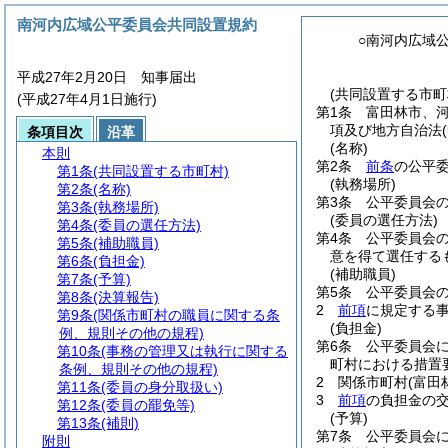
南河内広域公平委員会共同設置規約
○南河内広域
平成27年2月20日 知事届出
(共同設置する市町
(平成27年4月1日施行)
第1条
富田林市、
項及び地方自治法
条項目次
沿革
(名称)
本則
第2条
前条
の公平
第1条
(共同設置する市町村)
(執務場所)
第2条
(名称)
第3条
公平委員会
第3条
(執務場所)
(委員の選任方法)
第4条
(委員の選任方法)
第4条
公平委員会
第5条
(補助職員)
意を得て選任する
第6条
(負担金)
(補助職員)
第7条
(予算)
第5条
公平委員会
第8条
(決算報告)
2
前項
に規定する
第9条
(関係市町村の職員に関する条
(負担金)
例、規則その他の規程)
第6条
公平委員会
第10条
(事務の管理又は執行に関する
町村における措置
条例、規則その他の規程)
2
関係市町村
(富田
第11条
(委員の身分取扱い)
3
前項
の負担金の
第12条
(委員の罷免等)
(予算)
第13条
(補則)
第7条
公平委員会
附則