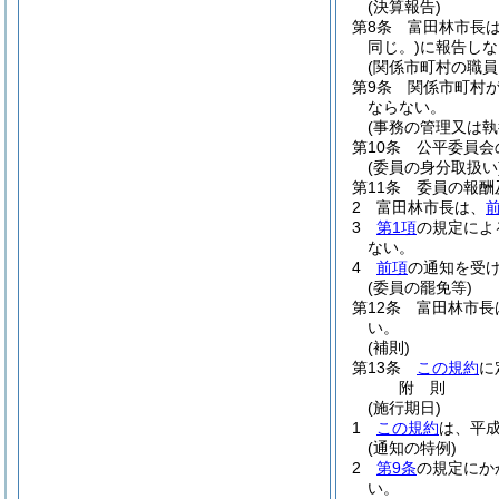
(決算報告)
第8条
富田林市長
同じ。)
に報告しな
(関係市町村の職
第9条
関係市町村
ならない。
(事務の管理又は
第10条
公平委員会
(委員の身分取扱い
第11条
委員の報酬
2
富田林市長は、
3
第1項
の規定によ
ない。
4
前項
の通知を受
(委員の罷免等)
第12条
富田林市長
い。
(補則)
第13条
この規約
に
附
則
(施行期日)
1
この規約
は、平成
(通知の特例)
2
第9条
の規定にか
い。