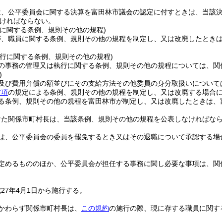
は、公平委員会に関する決算を富田林市議会の認定に付すときは、当該
ければならない。
員に関する条例、規則その他の規程)
が、職員に関する条例、規則その他の規程を制定し、又は改廃したとき
執行に関する条例、規則その他の規程)
の事務の管理又は執行に関する条例、規則その他の規程については、関
)
及び費用弁償の額並びにその支給方法その他委員の身分取扱いについて
前項
の規定による条例、規則その他の規程を制定し、又は改廃する場合
る条例、規則その他の規程を富田林市が制定し、又は改廃したときは、
けた関係市町村長は、当該条例、規則その他の規程を公表しなければな
は、公平委員会の委員を罷免するとき又はその退職について承認する場
定めるもののほか、公平委員会が担任する事務に関し必要な事項は、関
27年4月1日から施行する。
かわらず関係市町村長は、
この規約
の施行の際、現に存する職員に関す