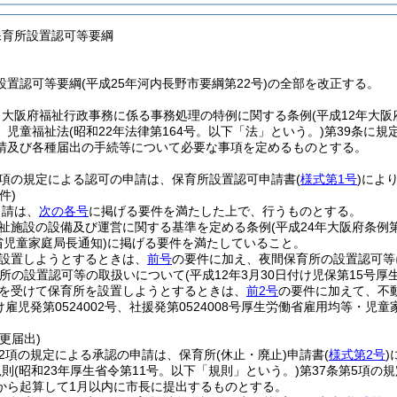
保育所設置認可等要綱
置認可等要綱(平成25年河内長野市要綱第22号)の全部を改正する。
、大阪府福祉行政事務に係る事務処理の特例に関する条例
(平成12年大阪
、児童福祉法
(昭和22年法律第164号。以下「法」という。)
第39条に規
請及び各種届出の手続等について必要な事項を定めるものとする。
4項の規定による認可の申請は、保育所設置認可申請書
(
様式第1号
)
によ
件)
申請は、
次の各号
に掲げる要件を満たした上で、行うものとする。
祉施設の設備及び運営に関する基準を定める条例
(平成24年大阪府条例第
省児童家庭局長通知)
に掲げる要件を満たしていること。
設置しようとするときは、
前号
の要件に加え、夜間保育所の設置認可等
所の設置認可等の取扱いについて
(平成12年3月30日付け児保第15号
を受けて保育所を設置しようとするときは、
前2号
の要件に加えて、不
付け雇児発第0524002号、社援発第0524008号厚生労働省雇用均等・
更届出)
12項の規定による承認の申請は、保育所
(休止・廃止)
申請書
(
様式第2号
)
規則
(昭和23年厚生省令第11号。以下「規則」という。)
第37条第5項の
から起算して1月以内に市長に提出するものとする。