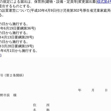
項の規定による届出は、保育所
(建物・設備・定員等)
変更届出書
(
様式第4
提出するものとする。
の設置運営について
(平成10年4月9日付け児発第302号厚生省児童家庭局
る。
の日から施行する。
9年6月19日
要綱第36号)
の日から施行する。
年4月13日
要綱第28号)
の日から施行する。
年3月28日
要綱第19号)
4年4月1日から施行する。
)