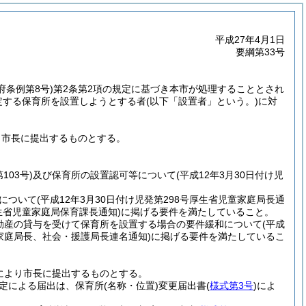
平成27年4月1日
要綱第33号
府条例第8号)
第2条第2項の規定に基づき本市が処理することとされ
定する保育所を設置しようとする者
(以下「設置者」という。)
に対
り市長に提出するものとする。
103号)
及び保育所の設置認可等について
(平成12年3月30日付け児
について
(平成12年3月30日付け児発第298号厚生省児童家庭局長通
厚生省児童家庭局保育課長通知)
に掲げる要件を満たしていること。
動産の貸与を受けて保育所を設置する場合の要件緩和について
(平成
児童家庭局長、社会・援護局長連名通知)
に掲げる要件を満たしているこ
により市長に提出するものとする。
規定による届出は、保育所
(名称・位置)
変更届出書
(
様式第3号
)
によ