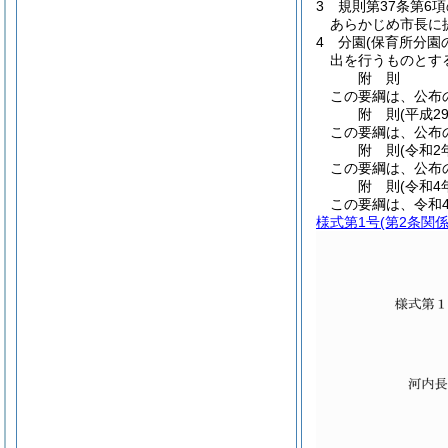
3
規則第37条第6
あらかじめ市長に
4
分園
(保育所分園
出を行うものとす
附
則
この要綱は、公布
附
則
(平成2
この要綱は、公布
附
則
(令和2
この要綱は、公布
附
則
(令和4
この要綱は、令和
様式第1号
(第2条関係