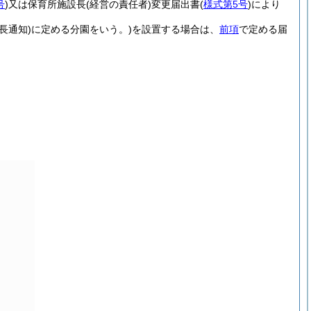
号
)
又は保育所施設長
(経営の責任者)
変更届出書
(
様式第5号
)
により
長通知)
に定める分園をいう。)
を設置する場合は、
前項
で定める届