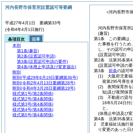
河内長野市保育所設置認可等要綱
○河内長野市
平成27年4月1日 要綱第33号
河内長野市保育所設
(令和4年4月1日施行)
(趣旨)
第1条
この要綱は
条項目次
沿革
た事務を行うため
本則
し、その認可の申
第1条
(趣旨)
(設置認可申請)
第2条
(設置認可申請)
第2条
法第35条第
第3条
(設置認可申請の要件)
(設置認可申請の要
第4条
(休廃止申請及び変更届出)
第3条
前条
の認可
附則
(1)
大阪府児童福
附則
(平成29年6月19日要綱第36号)
発第295号厚生
附則
(令和2年4月13日要綱第28号)
(2)
夜間保育所を
附則
(令和4年3月28日要綱第19号)
知)
及び夜間保育
様式第1号
(第2条関係)
(3)
不動産の貸与
様式第2号
(第4条関係)
16年5月24日
様式第3号
(第4条関係)
と。
様式第4号
(第4条関係)
(休廃止申請及び変
様式第5号
(第4条関係)
第4条
法第35条第
2
児童福祉法施行
り変更のあった日