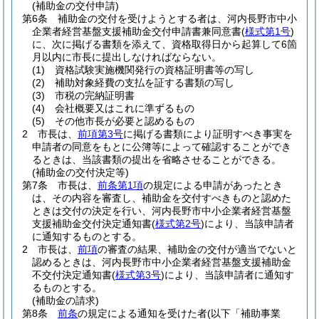
(補助金の交付申請)
第6条
補助金の交付を受けようとする者は、河内長野市中小
企業者経営基盤支援補助金交付申請書兼同意書
(
様式第1号
)
に、次に掲げる書類を添えて、資格取得日から起算して6箇
月以内に市長に提出しなければならない。
(1)
資格試験実施機関発行の資格証明書等の写し
(2)
補助対象経費の支払を証する書類の写し
(3)
市税の完納証明書
(4)
会社概要又はこれに準ずるもの
(5)
その他市長が必要と認めるもの
2
市長は、
前項第3号
に掲げる書類により証明すべき事実を
申請者の同意をもとに公簿等によって確認することができ
るときは、当該書類の提出を省略させることができる。
(補助金の交付決定等)
第7条
市長は、
前条第1項
の規定による申請があったとき
は、その内容を審査し、補助金を交付すべきものと認めた
ときは交付の決定を行い、河内長野市中小企業者経営基盤
支援補助金交付決定通知書
(
様式第2号
)
により、当該申請者
に通知するものとする。
2
市長は、
前項
の審査の結果、補助金の交付が適当でないと
認めるときは、河内長野市中小企業者経営基盤支援補助金
不交付決定通知書
(
様式第3号
)
により、当該申請者に通知す
るものとする。
(補助金の請求)
第8条
前条
の規定による通知を受けた者
(以下「補助事業