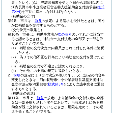
者」という。)
は、当該通知書を受けた日から1箇月以内に
河内長野市中小企業者経営基盤支援補助金交付請求書
(
様式
第4号
)
を市長に提出しなければならない。
(補助金の交付)
第9条
市長は、
前条
の規定による請求を受けたときは、速や
かに補助金を交付するものとする。
(交付決定の取消し)
第10条
市長は、補助事業者が
次の各号
のいずれかに該当す
ると認めるときは、補助金の交付決定の全部又は一部を取
り消すことができる。
(1)
補助金の交付決定の内容又はこれに付した条件に違反
したとき。
(2)
偽りその他不正な行為により補助金の交付を受けたと
き。
(3)
補助金の交付が不適当と認められるとき。
(4)
その他この要綱の規定に違反したとき。
2
前項
の規定により交付決定を取り消し、又は決定の内容を
変更したときは、河内長野市中小企業者経営基盤支援補助
金交付決定取消通知書
(
様式第5号
)
により当該事業者に通知
するものとする。
(補助金の返還)
第11条
市長は、
前条
の規定により補助金の交付決定の全部
又は一部を取り消した場合において、当該取消しに係る補
助金が既に交付されているときは、期限を定めて、その返
還を命ずることができる。