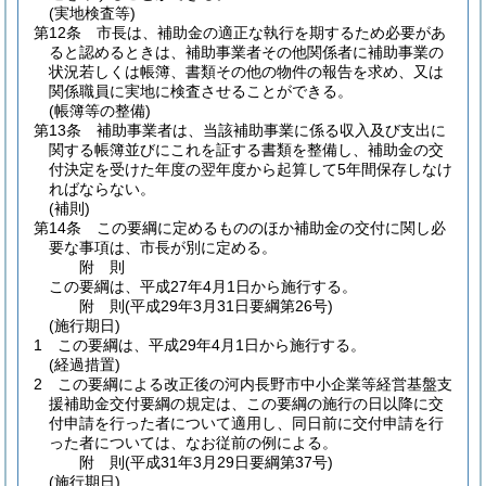
(実地検査等)
第12条
市長は、補助金の適正な執行を期するため必要があ
ると認めるときは、補助事業者その他関係者に補助事業の
状況若しくは帳簿、書類その他の物件の報告を求め、又は
関係職員に実地に検査させることができる。
(帳簿等の整備)
第13条
補助事業者は、当該補助事業に係る収入及び支出に
関する帳簿並びにこれを証する書類を整備し、補助金の交
付決定を受けた年度の翌年度から起算して5年間保存しなけ
ればならない。
(補則)
第14条
この要綱に定めるもののほか補助金の交付に関し必
要な事項は、市長が別に定める。
附
則
この要綱は、平成27年4月1日から施行する。
附
則
(平成29年3月31日
要綱第26号)
(施行期日)
1
この要綱は、平成29年4月1日から施行する。
(経過措置)
2
この要綱による改正後の河内長野市中小企業等経営基盤支
援補助金交付要綱の規定は、この要綱の施行の日以降に交
付申請を行った者について適用し、同日前に交付申請を行
った者については、なお従前の例による。
附
則
(平成31年3月29日
要綱第37号)
(施行期日)