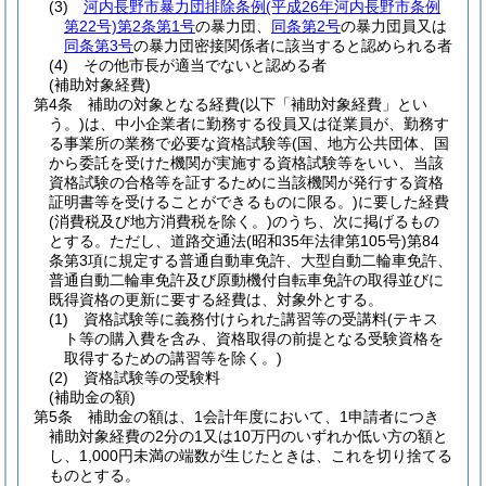
(3)
河内長野市暴力団排除条例
(平成26年河内長野市条例
第22号)
第2条第1号
の暴力団、
同条第2号
の暴力団員又は
同条第3号
の暴力団密接関係者に該当すると認められる者
(4)
その他市長が適当でないと認める者
(補助対象経費)
第4条
補助の対象となる経費
(以下「補助対象経費」とい
う。)
は、中小企業者に勤務する役員又は従業員が、勤務す
る事業所の業務で必要な資格試験等
(国、地方公共団体、国
から委託を受けた機関が実施する資格試験等をいい、当該
資格試験の合格等を証するために当該機関が発行する資格
証明書等を受けることができるものに限る。)
に要した経費
(消費税及び地方消費税を除く。)
のうち、次に掲げるもの
とする。
ただし、道路交通法
(昭和35年法律第105号)
第84
条第3項に規定する普通自動車免許、大型自動二輪車免許、
普通自動二輪車免許及び原動機付自転車免許の取得並びに
既得資格の更新に要する経費は、対象外とする。
(1)
資格試験等に義務付けられた講習等の受講料
(テキス
ト等の購入費を含み、資格取得の前提となる受験資格を
取得するための講習等を除く。)
(2)
資格試験等の受験料
(補助金の額)
第5条
補助金の額は、1会計年度において、1申請者につき
補助対象経費の2分の1又は10万円のいずれか低い方の額と
し、1,000円未満の端数が生じたときは、これを切り捨てる
ものとする。