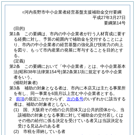
○河内長野市中小企業者経営基盤支援補助金交付要綱
平成27年3月27日
要綱第14号
(目的)
第1条
この要綱は、市内の中小企業者が行う人材育成に要す
る経費に対し、予算の範囲内で補助金を交付することによ
り、市内の中小企業者の経営基盤の強化及び技術力の向上
を図り、もって市内産業の発展に寄与することを目的とす
る。
(定義)
第2条
この要綱において「中小企業者」とは、中小企業基本
法
(昭和38年法律第154号)
第2条第1項に規定する中小企業
者をいう。
(補助対象者)
第3条
補助の対象となる者は、市内に本店又は主たる事業所
を有し、同一事業を6箇月以上営む中小企業者とする。
2
前項
の規定にかかわらず、
次の各号
のいずれかに該当する
者は、補助の対象者としない。
(1)
国、大阪府その他の公共団体又は公共的団体から、当
該補助の対象となる事業に対して補助金の交付若しくは
その他の給付に係る決定を受けている者又は当該決定を
受ける見込みのある者
(2)
市税を滞納している者