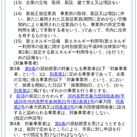
(13)
企業の立地 取得、新設、建て替え又は増設をい
う。
(14)
新規正規従業員 事業所の取得、新設又は増設に伴
い、新たに雇用された正規従業員
(期間に定めがない労働
契約により雇用された従業員のうち、事業所の所定労働
時間を通じて常勤する者をいう。)
であって、市内に住所
を有するものをいう。
(15)
新エネルギー設備 新エネルギー利用等
(新エネルギ
ー利用等の促進に関する特別措置法
(平成9年法律第37号)
第2条に規定する新エネルギー利用等をいう。)
を行うた
めの設備をいう。
(対象事業者)
第3条
第6条
の奨励措置の対象となる事業者
(以下「対象事業
者」という。)
は、
別表第1
に定める事業者であって、企業
の立地に係る事業所
(以下「対象事業所」という。)
におい
て、操業を開始した日
(以下「操業開始日」という。)
から
別表第2
に掲げるいずれかの事業を行う者とする。
2
前項
の規定にかかわらず、
河内長野市暴力団排除条例
(平
成26年河内長野市条例第22号)
第2条第1号
の暴力団、
同条
第2号
の暴力団員又は
同条第3号
の暴力団密接関係者に該当
すると認められる事業者は、対象事業者としない。
(指定の申請等)
第4条
対象事業者は、
第6条
の奨励措置を受けようとすると
きは、規則で定めるところにより、市長に対し申請を行
い、その指定を受けなければならない。