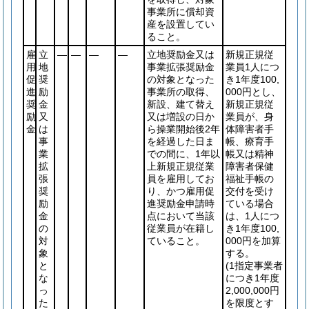
事業所に償却資
産を設置してい
ること。
雇
立
―
―
―
―
立地奨励金又は
新規正規従
用
地
事業拡張奨励金
業員1人につ
促
奨
の対象となった
き1年度100,
進
励
事業所の取得、
000円とし、
奨
金
新設、建て替え
新規正規従
励
又
又は増設の日か
業員が、身
金
は
ら操業開始後2年
体障害者手
事
を経過した日ま
帳、療育手
業
での間に、1年以
帳又は精神
拡
上新規正規従業
障害者保健
張
員を雇用してお
福祉手帳の
奨
り、かつ雇用促
交付を受け
励
進奨励金申請時
ている場合
金
点において当該
は、1人につ
の
従業員が在籍し
き1年度100,
対
ていること。
000円を加算
象
する。
と
(1指定事業者
な
につき1年度
っ
2,000,000円
た
を限度とす