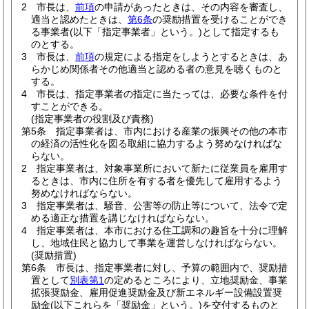
2
市長は、
前項
の申請があったときは、その内容を審査し、
適当と認めたときは、
第6条
の奨励措置を受けることができ
る事業者
(以下「指定事業者」という。)
として指定するも
のとする。
3
市長は、
前項
の規定による指定をしようとするときは、あ
らかじめ関係者その他適当と認める者の意見を聴くものと
する。
4
市長は、指定事業者の指定に当たっては、必要な条件を付
すことができる。
(指定事業者の役割及び責務)
第5条
指定事業者は、市内における産業の振興その他の本市
の経済の活性化を図る取組に協力するよう努めなければな
らない。
2
指定事業者は、対象事業所において新たに従業員を雇用す
るときは、市内に住所を有する者を優先して雇用するよう
努めなければならない。
3
指定事業者は、騒音、公害等の防止等について、法令で定
める適正な措置を講じなければならない。
4
指定事業者は、本市における住工調和の趣旨を十分に理解
し、地域住民と協力して事業を運営しなければならない。
(奨励措置)
第6条
市長は、指定事業者に対し、予算の範囲内で、奨励措
置として
別表第1
の定めるところにより、立地奨励金、事業
拡張奨励金、雇用促進奨励金及び新エネルギー設備設置奨
励金
(以下これらを「奨励金」という。)
を交付するものと