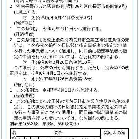
(河内長野市ガス誘致条例の廃止)
2
河内長野市ガス誘致条例
(昭和36年河内長野市条例第9号)
は廃止する。
附
則
(令和元年6月27日
条例第3号)
(施行期日)
1
この条例は、令和元年7月1日から施行する。
(経過措置)
2
この条例による改正後の河内長野市企業立地促進条例の規
定は、この条例の施行の日以後に指定事業者の指定の申請
を行った事業者について適用し、同日前に指定事業者の指
定の申請を行った者については、なお従前の例による。
附
則
(令和6年3月26日
条例第18号)
この条例は、公布の日から施行する。
ただし、別表第2の改
正規定は、令和6年4月1日から施行する。
附
則
(令和7年3月26日
条例第18号)
(施行期日)
1
この条例は、令和7年4月1日から施行する。
(経過措置)
2
この条例による改正後の河内長野市企業立地促進条例の規
定は、この条例の施行の日以後に指定事業者の指定の申請
を行った事業者について適用し、同日前に指定事業者の指
定の申請を行った者については、なお従前の例による。
別表第1
(第2条、第3条、第6条関係)
名
要件
奨励金の額
称