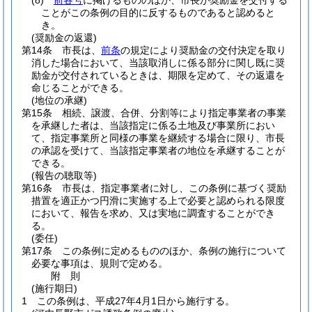
(8)
前各号
に掲げるもののほか、市長が奨励金を交付する
ことがこの条例の目的に反するものであると認めると
き。
(奨励金の返還)
第14条
市長は、
前条
の規定により奨励金の交付決定を取り
消した場合において、当該取消しに係る部分に関し既に奨
励金が交付されているときは、期限を定めて、その返還を
命じることができる。
(地位の承継)
第15条
相続、譲渡、合併、分割等により指定事業者の事業
を承継した者は、当該指定に係る土地及び事業所におい
て、指定事業所と同様の事業を継続する場合に限り、市長
の承認を受けて、当該指定事業者の地位を承継することが
できる。
(報告の聴取等)
第16条
市長は、指定事業者に対し、この条例に基づく奨励
措置を適正かつ円滑に実施する上で必要と認められる限度
において、報告を求め、又は実地に調査することができ
る。
(委任)
第17条
この条例に定めるもののほか、条例の施行について
必要な事項は、規則で定める。
附
則
(施行期日)
1
この条例は、平成27年4月1日から施行する。