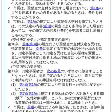
付の決定をし、奨励金を交付するものとする。
2
市長は、奨励金の交付を決定する場合において、
第1条
の
目的を達成するため必要があると認めるときは、条件を付
することができる。
3
市長は、
第1項
の規定により奨励金の交付を決定したとき
は、その決定の内容
(
前項
の規定により条件を付した場合に
あっては、その決定の内容及び条件)
を申請者に対し通知す
るものとする。
(交付決定を受けた指定事業者の義務)
第10条
前条第3項
の規定により奨励金の交付決定を受けた
指定事業者は、
次条
に規定する市長の承認を得た場合を除
き、指定事業者として指定を受けた当初の業種を変更し、
又は当該交付決定に係る土地及び家屋について他の用途へ
の利用等を行ってはならない。
(申請内容の変更等)
第11条
指定事業者は、
次の各号
のいずれかに該当すること
となったときは、規則で定めるところにより、直ちに市長
に申請を行い、その承認を得なければならない。
(1)
第4条第1項
の規定により申請を行った内容に変更が生
じたとき。
(2)
第7条第1項
に規定する奨励金の交付の対象となる期間
(以下「交付対象期間」という。)
内に対象事業所におけ
る事業の全部又は一部を休止し、又は廃止したとき。
2
市長は、
前項
の規定による申請があったときは、当該申請
を承認するかどうかを決定し、規則で定めるところによ