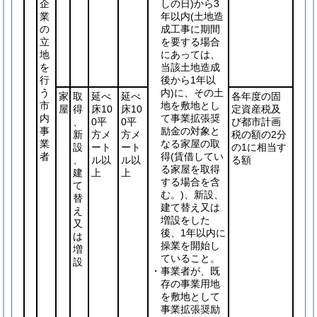
企
しの日)
から3
業
年以内
(土地造
の
成工事に期間
立
を要する場合
地
にあっては、
を
当該土地造成
行
後から1年以
う
内)
に、その土
家
取
延べ
延べ
各年度の固
市
地を敷地とし
屋
得
床10
床10
定資産税及
内
て事業拡張奨
、
0平
0平
び都市計画
事
励金の対象と
新
方メ
方メ
税の額の2分
業
なる家屋の取
設
ート
ート
の1に相当す
者
得
(賃借してい
、
ル以
ル以
る額
る家屋を取得
建
上
上
する場合を含
て
む。)
、新設、
替
建て替え又は
え
増設をした
又
後、1年以内に
は
操業を開始し
増
ていること。
設
・事業者が、既
存の事業用地
を敷地として
事業拡張奨励