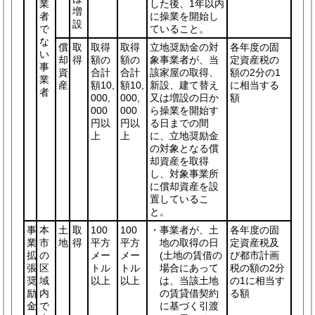
業
した後、1年以内
増
者
に操業を開始し
設
で
ていること。
な
償
取
取得
取得
立地奨励金の対
各年度の固
い
却
得
額の
額の
象事業者が、当
定資産税の
事
資
合計
合計
該家屋の取得、
額の2分の1
業
産
額10,
額10,
新設、建て替え
に相当する
者
000,
000,
又は増設の日か
額
000
000
ら操業を開始す
円以
円以
る日までの間
上
上
に、立地奨励金
の対象となる償
却資産を取得
し、対象事業所
に償却資産を設
置しているこ
と。
事
本
土
取
100
100
・事業者が、土
各年度の固
業
市
地
得
平方
平方
地の取得の日
定資産税及
拡
の
メー
メー
(土地の賃借の
び都市計画
張
区
トル
トル
場合にあって
税の額の2分
奨
域
以上
以上
は、当該土地
の1に相当す
励
内
の賃貸借契約
る額
金
で
に基づく引渡