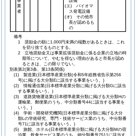
事
設備
業
(エ)
バイオマ
者
ス発電設備
(オ)
その他市
長が認めるも
の
備考
1 奨励金の額に1,000円未満の端数があるときは、これ
を切り捨てるものとする。
2 立地奨励金又は事業拡張奨励金に係る企業の立地の時
期等について、やむを得ない理由があると市長が認め
るときは、この限りでない。
別表第2
(第3条、第13条関係)
(1) 製造業(日本標準産業分類(令和5年総務省告示第256
号)に掲げる大分類Eに該当する事業をいう。)
(2) 情報通信業(日本標準産業分類に掲げる大分類Gに該当
する事業をいう。)
(3) 道路貨物運送業(日本標準産業分類に掲げる大分類Hの
運輸業、郵便業のうち、中分類番号44に該当する事業を
いう。)
(4) 学術・開発研究機関(日本標準産業分類に掲げる大分
類Lの学術研究、専門・技術サービス業のうち、中分類番
号71に該当する事業をいう。)
(5) 旅館、ホテル(日本標準産業分類に掲げる大分類Mの宿
泊業、飲食サービス業のうち、細分類番号7511に該当す