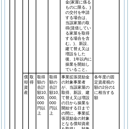
金
(家屋に係る
ものに限る。)
の交付を申請
する場合は、
当該家屋の取
得
(賃借してい
る家屋を取得
する場合を含
む。)
、新設、
建て替え又は
増設をした
後、1年以内に
操業を開始し
ていること。
償
取
取得
取得
事業拡張奨励金
各年度の固
却
得
額の
額の
の対象事業者
定資産税の
資
合計
合計
が、当該家屋の
額の2分の1
産
額10,
額10,
取得、新設、建
に相当する
000,
000,
て替え又は増設
額
000
000
の日から操業を
円以
円以
開始する日まで
上
上
の間に、事業拡
張奨励金の対象
となる償却資産
を取得し、対象