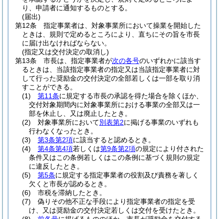
り、申請者に通知するものとする。
(届出)
第12条
指定事業者は、対象事業所において操業を開始した
ときは、規則で定めるところにより、直ちにその旨を市長
に届け出なければならない。
(指定又は交付決定の取消し)
第13条
市長は、指定事業者が
次の各号
のいずれかに該当す
るときは、当該指定事業者の指定又は当該指定事業者に対
して行った奨励金の交付決定の全部若しくは一部を取り消
すことができる。
(1)
第11条
に規定する市長の承認を得た場合を除くほか、
交付対象期間内に対象事業所における事業の全部又は一
部を休止し、又は廃止したとき。
(2)
対象事業所において
別表第2
に掲げる事業のいずれも
行わなくなったとき。
(3)
第3条第2項
に該当すると認めるとき。
(4)
第4条第4項
若しくは
第9条第2項
の規定により付された
条件又はこの条例若しくはこの条例に基づく規則の規定
に違反したとき。
(5)
第5条
に規定する指定事業者の役割及び責務を著しく
欠くと市長が認めるとき。
(6)
市税を滞納したとき。
(7)
偽りその他不正な手段により指定事業者の指定を受
け、又は奨励金の交付決定若しくは交付を受けたとき。