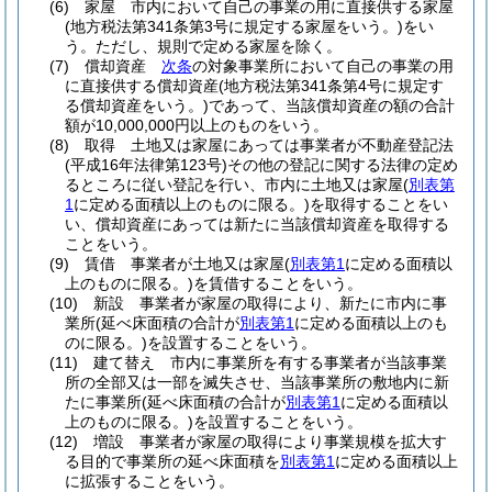
(6)
家屋 市内において自己の事業の用に直接供する家屋
(地方税法第341条第3号に規定する家屋をいう。)
をい
う。
ただし、規則で定める家屋を除く。
(7)
償却資産
次条
の対象事業所において自己の事業の用
に直接供する償却資産
(地方税法第341条第4号に規定す
る償却資産をいう。)
であって、当該償却資産の額の合計
額が10,000,000円以上のものをいう。
(8)
取得 土地又は家屋にあっては事業者が不動産登記法
(平成16年法律第123号)
その他の登記に関する法律の定め
るところに従い登記を行い、市内に土地又は家屋
(
別表第
1
に定める面積以上のものに限る。)
を取得することをい
い、償却資産にあっては新たに当該償却資産を取得する
ことをいう。
(9)
賃借 事業者が土地又は家屋
(
別表第1
に定める面積以
上のものに限る。)
を賃借することをいう。
(10)
新設 事業者が家屋の取得により、新たに市内に事
業所
(延べ床面積の合計が
別表第1
に定める面積以上のも
のに限る。)
を設置することをいう。
(11)
建て替え 市内に事業所を有する事業者が当該事業
所の全部又は一部を滅失させ、当該事業所の敷地内に新
たに事業所
(延べ床面積の合計が
別表第1
に定める面積以
上のものに限る。)
を設置することをいう。
(12)
増設 事業者が家屋の取得により事業規模を拡大す
る目的で事業所の延べ床面積を
別表第1
に定める面積以上
に拡張することをいう。