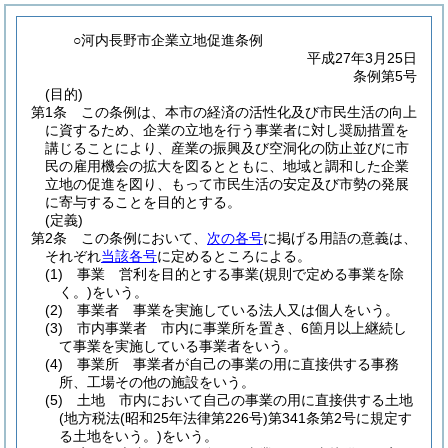
○河内長野市企業立地促進条例
平成27年3月25日
条例第5号
(目的)
第1条
この条例は、本市の経済の活性化及び市民生活の向上
に資するため、企業の立地を行う事業者に対し奨励措置を
講じることにより、産業の振興及び空洞化の防止並びに市
民の雇用機会の拡大を図るとともに、地域と調和した企業
立地の促進を図り、もって市民生活の安定及び市勢の発展
に寄与することを目的とする。
(定義)
第2条
この条例において、
次の各号
に掲げる用語の意義は、
それぞれ
当該各号
に定めるところによる。
(1)
事業 営利を目的とする事業
(規則で定める事業を除
く。)
をいう。
(2)
事業者 事業を実施している法人又は個人をいう。
(3)
市内事業者 市内に事業所を置き、6箇月以上継続し
て事業を実施している事業者をいう。
(4)
事業所 事業者が自己の事業の用に直接供する事務
所、工場その他の施設をいう。
(5)
土地 市内において自己の事業の用に直接供する土地
(地方税法
(昭和25年法律第226号)
第341条第2号に規定す
る土地をいう。)
をいう。