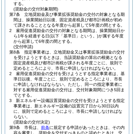
する。
(奨励金の交付対象期間)
第7条
立地奨励金及び事業拡張奨励金の交付の対象となる期
間は、操業開始日以後、固定資産税及び都市計画税が初め
て課されることとなる年度から起算して5年度の間とする。
2
雇用促進奨励金の交付の対象となる期間は、操業開始日か
ら1年を経過する日
(以下「基準日」という。)
が属する年度
から起算して6年度の間とする。
(交付申請)
第8条
指定事業者は、立地奨励金又は事業拡張奨励金の交付
を受けようとするときは、当該奨励金の算出の根拠となる
固定資産税及び都市計画税が課される年度ごとに、規則で
定めるところにより、市長に申請しなければならない。
2
雇用促進奨励金の交付を受けようとする指定事業者は、基
準日以後、年度ごとに、規則で定めるところにより、市長
に申請しなければならない。
ただし、同一の指定事業者に
対する雇用促進奨励金の交付は、交付対象期間につき5回ま
でとする。
3
新エネルギー設備設置奨励金の交付を受けようとする指定
事業者は、新エネルギー設備の設置完了日から30日以内
に、規則で定めるところにより、市長に申請しなければな
らない。
(奨励金の交付決定)
第9条
市長は、
前条
に規定する申請があったときは、その内
容を審査し、奨励金を交付すべきものと認めたときは、交