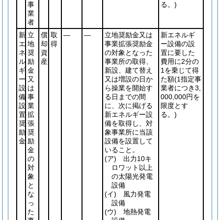
事
る。)
業
者
新
立
償
取
―
―
立地奨励金又は
新エネルギ
エ
地
却
得
事業拡張奨励金
ー設備の設
ネ
奨
資
の対象となった
置に要した
ル
励
産
事業所の取得、
費用に2分の
ギ
金
新設、建て替え
1を乗じて得
ー
又
又は増設の日か
た額
(1指定事
設
は
ら操業を開始す
業者につき3,
備
事
る日までの間
000,000円を
設
業
に、次に掲げる
限度とす
置
拡
新エネルギー設
る。)
奨
張
備を取得し、対
励
奨
象事業所に当該
金
励
設備を設置して
金
いること。
の
(ア)
出力10キ
対
ロワット以上
象
の太陽光発電
と
設備
な
(イ)
風力発電
っ
設備
た
(ウ)
地熱発電