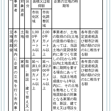
事
対
区
面積又は取
企業の立地の時
業
象
分
得額
期等
者
資
市街
市街
産
化区
化調
域
整区
域
立
本
土
取
1,00
2,00
事業者が、土地
各年度の固
地
市
地
得
0平
0平
の取得の日
(土地
定資産税及
奨
の
方メ
方メ
の賃借の場合に
び都市計画
励
区
ート
ート
あっては、当該
税の額の2分
金
域
ル以
ル以
土地の賃貸借契
の1に相当す
内
上
上
約に基づく引渡
る額
に
しの日)
から3年
家
取
延べ
延べ
各年度の固
企
以内
(土地造成工
屋
得
床1,0
床2,0
定資産税及
業
事に期間を要す
、
00平
00平
び都市計画
の
る場合にあって
新
方メ
方メ
税の額の2分
立
は、当該土地造
設
ート
ート
の1に相当す
地
成後から1年以
、
ル以
ル以
る額
を
内)
に、その土地
建
上
上
行
を敷地として立
て
う
地奨励金の対象
替
市
となる家屋の取
え
内
得、新設、建て
又
事
替え又は増設を
は