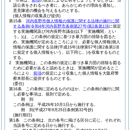
2
市長は、
前項
の規定による公表をしようとするときは、当
該公表をされるべき者に、あらかじめその理由を通知し、
意見陳述の機会を与えるものとする。
(個人情報の収集及び提供)
第15条
河内長野市個人情報の保護に関する法律の施行に関
する条例
(令和4年河内長野市条例第27号)
第2条第1項
に規定
する実施機関及び河内長野市議会
(以下「実施機関」とい
う。)
は、この条例の規定に基づき暴力団の排除を図るた
め、実施機関が定めるところにより、必要な個人情報
(個人
情報の保護に関する法律
(平成15年法律第57号)
第2条第1項
に規定する個人情報をいう。以下同じ。)
を収集するものと
する。
2
実施機関は、この条例の規定に基づき暴力団の排除を図る
ために必要があると認めるときは、実施機関が定めるとこ
ろにより、
前項
の規定により収集した個人情報を大阪府警
察本部長に提供するものとする。
(委任)
第16条
この条例に定めるもののほか、この条例の施行に関
し必要な事項は、規則で定める。
附
則
この条例は、平成26年10月1日から施行する。
附
則
(平成27年9月25日
条例第32号抄)
(施行期日)
第1条
この条例は、次の各号に掲げる区分に応じ、それぞれ
当該各号に定める日から施行する。