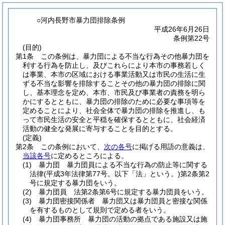
○河内長野市暴力団排除条例
平成26年6月26日
条例第22号
(目的)
第1条
この条例は、暴力団による不当な行為その他暴力団を
利する行為を防止し、及びこれらにより本市の事務若しく
は事業、本市の区域における事業活動又は市民の生活に生
ずる不当な影響を排除することその他の暴力団の排除に関
し、基本理念を定め、本市、市民及び事業者の責務を明ら
かにするとともに、暴力団の排除のために必要な事項等を
定めることにより、社会全体で暴力団の排除を推進し、も
って市民生活の安全と平穏を確保するとともに、社会経済
活動の健全な発展に寄与することを目的とする。
(定義)
第2条
この条例において、
次の各号
に掲げる用語の意義は、
当該各号
に定めるところによる。
(1)
暴力団 暴力団員による不当な行為の防止等に関する
法律
(平成3年法律第77号。以下「法」という。)
第2条第2
号に規定する暴力団をいう。
(2)
暴力団員 法第2条第6号に規定する暴力団員をいう。
(3)
暴力団密接関係者 暴力団又は暴力団員と密接な関係
を有するものとして規則で定める者をいう。
(4)
暴力団事務所 暴力団の活動の拠点である施設又は施