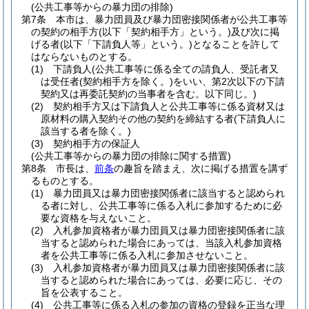
(公共工事等からの暴力団の排除)
第7条
本市は、暴力団員及び暴力団密接関係者が公共工事等
の契約の相手方
(以下「契約相手方」という。)
及び次に掲
げる者
(以下「下請負人等」という。)
となることを許して
はならないものとする。
(1)
下請負人
(公共工事等に係る全ての請負人、受託者又
は受任者
(契約相手方を除く。)
をいい、第2次以下の下請
契約又は再委託契約の当事者を含む。以下同じ。)
(2)
契約相手方又は下請負人と公共工事等に係る資材又は
原材料の購入契約その他の契約を締結する者
(下請負人に
該当する者を除く。)
(3)
契約相手方の保証人
(公共工事等からの暴力団の排除に関する措置)
第8条
市長は、
前条
の趣旨を踏まえ、次に掲げる措置を講ず
るものとする。
(1)
暴力団員又は暴力団密接関係者に該当すると認められ
る者に対し、公共工事等に係る入札に参加するために必
要な資格を与えないこと。
(2)
入札参加資格者が暴力団員又は暴力団密接関係者に該
当すると認められた場合にあっては、当該入札参加資格
者を公共工事等に係る入札に参加させないこと。
(3)
入札参加資格者が暴力団員又は暴力団密接関係者に該
当すると認められた場合にあっては、必要に応じ、その
旨を公表すること。
(4)
公共工事等に係る入札の参加の資格の登録を正当な理