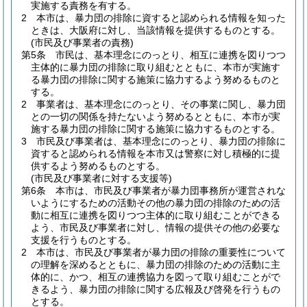
実施する責務を有する。
2
本市は、暴力団の排除に資すると認められる情報を知った
ときは、大阪府に対し、当該情報を提供するものとする。
(市民及び事業者の責務)
第5条
市民は、基本理念にのっとり、相互に連携を図りつつ
主体的に暴力団の排除に取り組むとともに、本市が実施す
る暴力団の排除に関する施策に協力するよう努めるものと
する。
2
事業者は、基本理念にのっとり、その事業に関し、暴力団
との一切の関係を持たないよう努めるとともに、本市が実
施する暴力団の排除に関する施策に協力するものとする。
3
市民及び事業者は、基本理念にのっとり、暴力団の排除に
資すると認められる情報を本市又は警察に対し積極的に提
供するよう努めるものとする。
(市民及び事業者に対する支援等)
第6条
本市は、市民及び事業者が暴力団事務所が運営されな
いようにするための活動その他の暴力団の排除のための活
動に相互に連携を図りつつ主体的に取り組むことができる
よう、市民及び事業者に対し、情報の提供その他の必要な
支援を行うものとする。
2
本市は、市民及び事業者が暴力団の排除の重要性について
の理解を深めるとともに、暴力団の排除のための活動に主
体的に、かつ、相互の連携協力を図って取り組むことがで
きるよう、暴力団の排除に関する広報及び啓発を行うもの
とする。