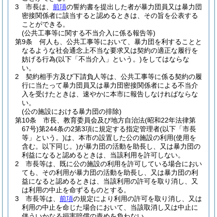
3
市長は、
前項
の誓約書を提出した者が暴力団員又は暴力団
密接関係者に該当すると認めるときは、その旨を公表する
ことができる。
(公共工事等に関する不当介入に係る報告等)
第9条
何人も、公共工事等において、暴力団を利することと
なるような社会通念上不当な要求又は契約の適正な履行を
妨げる行為
(以下「不当介入」という。)
をしてはならな
い。
2
契約相手方及び下請負人等は、公共工事等に係る契約の履
行に当たって暴力団員又は暴力団密接関係者による不当介
入を受けたときは、速やかに本市に報告しなければならな
い。
(公の施設における暴力団の排除)
第10条
市長、教育委員会及び地方自治法
(昭和22年法律第
67号)
第244条の2第3項に規定する指定管理者
(以下「市長
等」という。)
は、本市の設置した公の施設の利用
(使用を
含む。以下同じ。)
が暴力団の活動を助長し、又は暴力団の
利益になると認めるときは、当該利用を許可しない。
2
市長等は、既に公の施設の利用を許可している場合におい
ても、その利用が暴力団の活動を助長し、又は暴力団の利
益になると認めるときは、当該利用の許可を取り消し、又
は利用の中止を命ずるものとする。
3
市長等は、
前項
の規定により利用の許可を取り消し、又は
利用の中止を命じた場合において、当該取消し又は中止に
伴ういかなる損害賠償の責めを負わない。