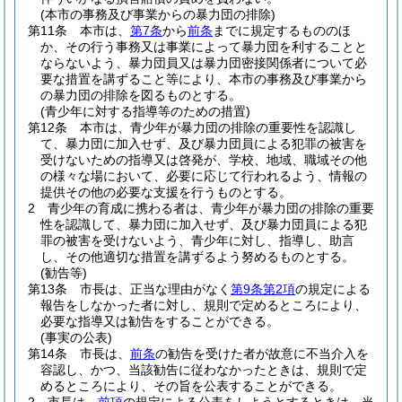
(本市の事務及び事業からの暴力団の排除)
第11条
本市は、
第7条
から
前条
までに規定するもののほ
か、その行う事務又は事業によって暴力団を利することと
ならないよう、暴力団員又は暴力団密接関係者について必
要な措置を講ずること等により、本市の事務及び事業から
の暴力団の排除を図るものとする。
(青少年に対する指導等のための措置)
第12条
本市は、青少年が暴力団の排除の重要性を認識し
て、暴力団に加入せず、及び暴力団員による犯罪の被害を
受けないための指導又は啓発が、学校、地域、職域その他
の様々な場において、必要に応じて行われるよう、情報の
提供その他の必要な支援を行うものとする。
2
青少年の育成に携わる者は、青少年が暴力団の排除の重要
性を認識して、暴力団に加入せず、及び暴力団員による犯
罪の被害を受けないよう、青少年に対し、指導し、助言
し、その他適切な措置を講ずるよう努めるものとする。
(勧告等)
第13条
市長は、正当な理由がなく
第9条第2項
の規定による
報告をしなかった者に対し、規則で定めるところにより、
必要な指導又は勧告をすることができる。
(事実の公表)
第14条
市長は、
前条
の勧告を受けた者が故意に不当介入を
容認し、かつ、当該勧告に従わなかったときは、規則で定
めるところにより、その旨を公表することができる。