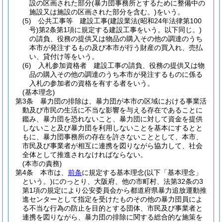
設の区画された部分
(暴力団事務所とするために整備中の
施設又は施設の区画された部分を含む。)
をいう。
(5)
公共工事等 建設工事
(建設業法
(昭和24年法律第100
号)
第2条第1項に規定する建設工事をいう。以下同じ。)
の請負、役務の提供又は物品の購入その他の調達のうち
本市が発注するもの及び本市が行う財産の買入れ、売払
い、貸付け等をいう。
(6)
入札参加資格者 建設工事の請負、役務の提供又は物
品の購入その他の調達のうち本市が発注するものに係る
入札の参加者の資格を有する者をいう。
(基本理念)
第3条
暴力団の排除は、暴力団が本市の区域における事業活
動及び市民の生活に不当な影響を与える存在であることに
鑑み、暴力団を恐れないこと、暴力団に対して資金を提供
しないこと及び暴力団を利用しないことを基本にするとと
もに、暴力団事務所の存在を許さないこととして、本市、
市民及び事業者が相互に連携を図りながら協力して、社会
全体として推進されなければならない。
(本市の責務)
第4条
本市は、
前条
に規定する基本理念
(以下「基本理念」
という。)
にのっとり、大阪府、他の市町村、法第32条の3
第1項の規定により公安委員会から都道府県暴力追放運動推
進センターとして指定を受けたものその他の暴力団員によ
る不当な行為の防止を目的とする団体、市民及び事業者と
連携を図りながら、暴力団の排除に関する総合的な施策を