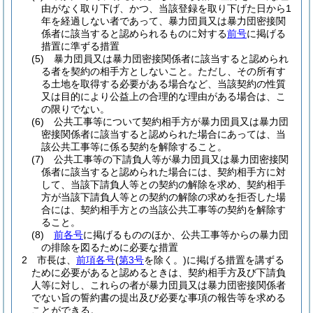
由がなく取り下げ、かつ、当該登録を取り下げた日から1
年を経過しない者であって、暴力団員又は暴力団密接関
係者に該当すると認められるものに対する
前号
に掲げる
措置に準ずる措置
(5)
暴力団員又は暴力団密接関係者に該当すると認められ
る者を契約の相手方としないこと。
ただし、その所有す
る土地を取得する必要がある場合など、当該契約の性質
又は目的により公益上の合理的な理由がある場合は、こ
の限りでない。
(6)
公共工事等について契約相手方が暴力団員又は暴力団
密接関係者に該当すると認められた場合にあっては、当
該公共工事等に係る契約を解除すること。
(7)
公共工事等の下請負人等が暴力団員又は暴力団密接関
係者に該当すると認められた場合には、契約相手方に対
して、当該下請負人等との契約の解除を求め、契約相手
方が当該下請負人等との契約の解除の求めを拒否した場
合には、契約相手方との当該公共工事等の契約を解除す
ること。
(8)
前各号
に掲げるもののほか、公共工事等からの暴力団
の排除を図るために必要な措置
2
市長は、
前項各号
(
第3号
を除く。)
に掲げる措置を講ずる
ために必要があると認めるときは、契約相手方及び下請負
人等に対し、これらの者が暴力団員又は暴力団密接関係者
でない旨の誓約書の提出及び必要な事項の報告等を求める
ことができる。