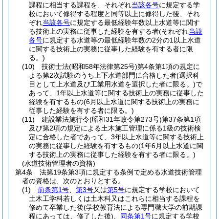
課程に相当する課程を、それぞれ
当該各号
に規定する学
校において修得する程度と同等以上に修得した後、それ
ぞれ
当該各号
に規定する最低経験年数以上水道等に関す
る技術上の実務に従事した経験を有する者
(それぞれ
当該
各号
に規定する水道等の最低経験年数の2分の1以上水道
に関する技術上の実務に従事した経験を有する者に限
る。)
(10)
技術士法
(昭和58年法律第25号)
第4条第1項の規定に
よる第2次試験のうち上下水道部門に合格した者
(選択科
目として上水道及び工業用水道を選択した者に限る。)
で
あって、1年以上水道等に関する技術上の実務に従事した
経験を有するもの
(6月以上水道に関する技術上の実務に
従事した経験を有する者に限る。)
(11)
建設業法施行令
(昭和31年政令第273号)
第37条第1項
及び第2項の規定による土木施工管理に係る1級の技術検
定に合格した者であって、3年以上水道等に関する技術上
の実務に従事した経験を有するもの
(1年6月以上水道に関
する技術上の実務に従事した経験を有する者に限る。)
(水道技術管理者の資格)
第4条
法第19条第3項に規定する条例で定める水道技術管理
者の資格は、次のとおりとする。
(1)
前条第1号
、
第3号
又は
第5号
に規定する学校において
土木工学科若しくは土木科又はこれらに相当する課程を
修めて卒業した後
(学校教育法による専門職大学の前期課
程にあっては、修了した後)
、
同条第1号
に規定する学校