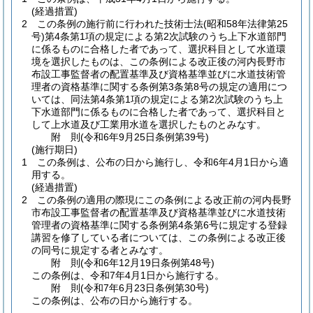
(経過措置)
2
この条例の施行前に行われた技術士法
(昭和58年法律第25
号)
第4条第1項の規定による第2次試験のうち上下水道部門
に係るものに合格した者であって、選択科目として水道環
境を選択したものは、この条例による改正後の河内長野市
布設工事監督者の配置基準及び資格基準並びに水道技術管
理者の資格基準に関する条例第3条第8号の規定の適用につ
いては、同法第4条第1項の規定による第2次試験のうち上
下水道部門に係るものに合格した者であって、選択科目と
して上水道及び工業用水道を選択したものとみなす。
附
則
(令和6年9月25日
条例第39号)
(施行期日)
1
この条例は、公布の日から施行し、令和6年4月1日から適
用する。
(経過措置)
2
この条例の適用の際現にこの条例による改正前の河内長野
市布設工事監督者の配置基準及び資格基準並びに水道技術
管理者の資格基準に関する条例第4条第6号に規定する登録
講習を修了している者については、この条例による改正後
の同号に規定する者とみなす。
附
則
(令和6年12月19日
条例第48号)
この条例は、令和7年4月1日から施行する。
附
則
(令和7年6月23日
条例第30号)
この条例は、公布の日から施行する。