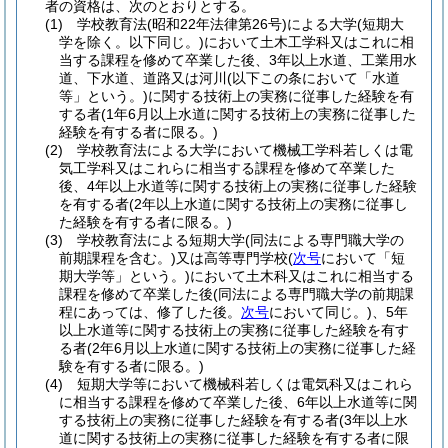
者の資格は、次のとおりとする。
(1)
学校教育法
(昭和22年法律第26号)
による大学
(短期大
学を除く。以下同じ。)
において土木工学科又はこれに相
当する課程を修めて卒業した後、3年以上水道、工業用水
道、下水道、道路又は河川
(以下この条において「水道
等」という。)
に関する技術上の実務に従事した経験を有
する者
(1年6月以上水道に関する技術上の実務に従事した
経験を有する者に限る。)
(2)
学校教育法による大学において機械工学科若しくは電
気工学科又はこれらに相当する課程を修めて卒業した
後、4年以上水道等に関する技術上の実務に従事した経験
を有する者
(2年以上水道に関する技術上の実務に従事し
た経験を有する者に限る。)
(3)
学校教育法による短期大学
(同法による専門職大学の
前期課程を含む。)
又は高等専門学校
(
次号
において「短
期大学等」という。)
において土木科又はこれに相当する
課程を修めて卒業した後
(同法による専門職大学の前期課
程にあっては、修了した後。
次号
において同じ。)
、5年
以上水道等に関する技術上の実務に従事した経験を有す
る者
(2年6月以上水道に関する技術上の実務に従事した経
験を有する者に限る。)
(4)
短期大学等において機械科若しくは電気科又はこれら
に相当する課程を修めて卒業した後、6年以上水道等に関
する技術上の実務に従事した経験を有する者
(3年以上水
道に関する技術上の実務に従事した経験を有する者に限