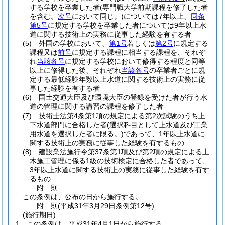
する学校を卒業した者
(専門職大学前期課程を修了した者
を含む。
次号
において同じ。)
については7年以上、
同条
第5号
に規定する学校を卒業した者については9年以上水
道に関する技術上の実務に従事した経験を有する者
(5)
外国の学校において、
第1号
若しくは
第2号
に規定する
課程又は
前号
に規定する課程に相当する課程を、それぞ
れ
当該各号
に規定する学校において修得する程度と同等
以上に修得した後、それぞれ
当該各号
の卒業者ごとに規
定する最低経験年数以上水道に関する技術上の実務に従
事した経験を有する者
(6)
国土交通大臣及び環境大臣の登録を受けた者が行う水
道の管理に関する講習の課程を修了した者
(7)
技術士法第4条第1項の規定による第2次試験のうち上
下水道部門に合格した者
(選択科目として上水道及び工業
用水道を選択した者に限る。)
であって、1年以上水道に
関する技術上の実務に従事した経験を有するもの
(8)
建設業法施行令第37条第1項及び第2項の規定による土
木施工管理に係る1級の技術検定に合格した者であって、
3年以上水道に関する技術上の実務に従事した経験を有す
るもの
附
則
この条例は、公布の日から施行する。
附
則
(平成31年3月29日
条例第12号)
(施行期日)
1
この条例は、平成31年4月1日から施行する。