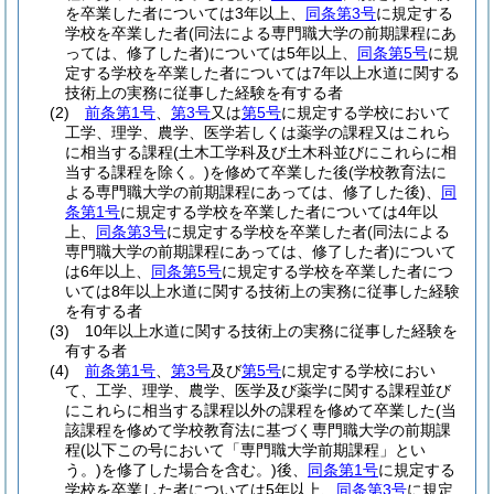
を卒業した者については3年以上、
同条第3号
に規定する
学校を卒業した者
(同法による専門職大学の前期課程にあ
っては、修了した者)
については5年以上、
同条第5号
に規
定する学校を卒業した者については7年以上水道に関する
技術上の実務に従事した経験を有する者
(2)
前条第1号
、
第3号
又は
第5号
に規定する学校において
工学、理学、農学、医学若しくは薬学の課程又はこれら
に相当する課程
(土木工学科及び土木科並びにこれらに相
当する課程を除く。)
を修めて卒業した後
(学校教育法に
よる専門職大学の前期課程にあっては、修了した後)
、
同
条第1号
に規定する学校を卒業した者については4年以
上、
同条第3号
に規定する学校を卒業した者
(同法による
専門職大学の前期課程にあっては、修了した者)
について
は6年以上、
同条第5号
に規定する学校を卒業した者につ
いては8年以上水道に関する技術上の実務に従事した経験
を有する者
(3)
10年以上水道に関する技術上の実務に従事した経験を
有する者
(4)
前条第1号
、
第3号
及び
第5号
に規定する学校におい
て、工学、理学、農学、医学及び薬学に関する課程並び
にこれらに相当する課程以外の課程を修めて卒業した
(当
該課程を修めて学校教育法に基づく専門職大学の前期課
程
(以下この号において「専門職大学前期課程」とい
う。)
を修了した場合を含む。)
後、
同条第1号
に規定する
学校を卒業した者については5年以上、
同条第3号
に規定