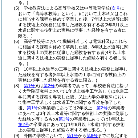
る。)
(5)
学校教育法による高等学校又は中等教育学校
(
次号
に
おいて「高等学校等」という。)
において土木科又はこれ
に相当する課程を修めて卒業した後、7年以上水道等に関
する技術上の実務に従事した経験を有する者
(3年6月以上
水道に関する技術上の実務に従事した経験を有する者に
限る。)
(6)
高等学校等において機械科若しくは電気科又はこれら
に相当する課程を修めて卒業した後、8年以上水道等に関
する技術上の実務に従事した経験を有する者
(4年以上水
道に関する技術上の実務に従事した経験を有する者に限
る。)
(7)
10年以上水道等の工事に関する技術上の実務に従事し
た経験を有する者
(5年以上水道の工事に関する技術上の
実務に従事した経験を有する者に限る。)
(8)
第1号
又は
第2号
の卒業者であって、学校教育法に基づ
く大学院研究科において1年以上衛生工学若しくは水道工
学に関する課程を専攻した後、又は大学の専攻科におい
て衛生工学若しくは水道工学に関する専攻を修了した
後、
第1号
の卒業者にあっては2年以上、
第2号
の卒業者
にあっては3年以上水道等に関する技術上の実務に従事し
た経験を有するもの
(
第1号
の卒業者にあっては1年以上、
第2号
の卒業者にあっては1年6月以上水道に関する技術
上の実務に従事した経験を有する者に限る。)
(9)
外国の学校において、
第1号
から
第6号
までに規定する