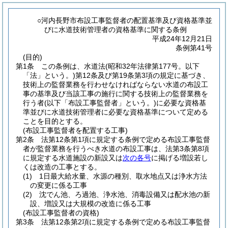
○河内長野市布設工事監督者の配置基準及び資格基準並
びに水道技術管理者の資格基準に関する条例
平成24年12月21日
条例第41号
(目的)
第1条
この条例は、水道法
(昭和32年法律第177号。以下
「法」という。)
第12条及び第19条第3項の規定に基づき、
技術上の監督業務を行わせなければならない水道の布設工
事の基準及び当該工事の施行に関する技術上の監督業務を
行う者
(以下「布設工事監督者」という。)
に必要な資格基
準並びに水道技術管理者に必要な資格基準について定める
ことを目的とする。
(布設工事監督者を配置する工事)
第2条
法第12条第1項に規定する条例で定める布設工事監督
者が監督業務を行うべき水道の布設工事は、法第3条第8項
に規定する水道施設の新設又は
次の各号
に掲げる増設若し
くは改造の工事とする。
(1)
1日最大給水量、水源の種別、取水地点又は浄水方法
の変更に係る工事
(2)
沈でん池、ろ過池、浄水池、消毒設備又は配水池の新
設、増設又は大規模の改造に係る工事
(布設工事監督者の資格)
第3条
法第12条第2項に規定する条例で定める布設工事監督