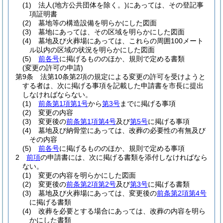
(1)
法人
(地方公共団体を除く。)
にあっては、その登記事
項証明書
(2)
墓地等の構造設備を明らかにした図面
(3)
墓地にあっては、その区域を明らかにした図面
(4)
墓地及び火葬場にあっては、これらの周囲100メート
ル以内の区域の状況を明らかにした図面
(5)
前各号
に掲げるもののほか、規則で定める書類
(変更の許可の申請)
第9条
法第10条第2項の規定による変更の許可を受けようと
する者は、次に掲げる事項を記載した申請書を市長に提出
しなければならない。
(1)
前条第1項第1号
から
第3号
までに掲げる事項
(2)
変更の内容
(3)
変更後の
前条第1項第4号
及び
第5号
に掲げる事項
(4)
墓地及び納骨堂にあっては、改葬の必要性の有無及び
その内容
(5)
前各号
に掲げるもののほか、規則で定める事項
2
前項
の申請書には、次に掲げる書類を添付しなければなら
ない。
(1)
変更の内容を明らかにした図面
(2)
変更後の
前条第2項第2号
及び
第3号
に掲げる書類
(3)
墓地及び火葬場にあっては、変更後の
前条第2項第4号
に掲げる書類
(4)
改葬を必要とする場合にあっては、改葬の内容を明ら
かにした書類