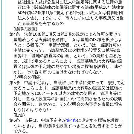
益社団法人及び公益財団法人の認定等に関する法律の施
行に伴う関係法律の整備等に関する法律
(平成18年法律第
50号)
第42条第1項に規定する特例社団法人又は特例財団
法人を含む。)
であって、市内にその主たる事務所又は従
たる事務所を有するもの
(標識の設置)
第4条
法第10条第1項又は第2項の規定による許可を受けて
墓地若しくは火葬場を経営し、又は墓地の区域を拡張しよ
うとする者
(以下「申請予定者」という。)
は、当該許可の
申請に先立って、当該墓地又は火葬場の設置又は拡張の計
画
(以下「墓地の設置等の計画」という。)
の周知を図るた
め、規則で定めるところにより、当該墓地又は火葬場の設
置又は拡張の予定地の見やすい場所に標識を設置し、速や
かに、その旨を市長に届け出なければならない。
(説明会の開催)
第5条
申請予定者は、当該許可の申請に先立って、規則で定
めるところにより、当該墓地又は火葬場の設置又は拡張の
予定地から100メートル以内の建物の使用者、管理者等に
対し、墓地の設置等の計画について周知させるための説明
会を開催し、速やかに、その説明会の内容等を市長に報告
しなければならない。
(勧告)
第6条
市長は、申請予定者が
第4条
に規定する標識を設置し
ないときは、当該標識を設置すべきことを勧告することが
できる。