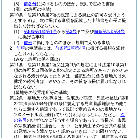
(5)
前各号
に掲げるもののほか、規則で定める書類
(廃止の許可の申請)
第10条
法第10条第2項の規定による廃止の許可を受けよう
とする者は、次に掲げる事項を記載した申請書を市長に提
出しなければならない。
(1)
第8条第1項第1号
から
第3号
まで及び
前条第1項第4号
に掲げる事項
(2)
前号
に掲げるもののほか、規則で定める事項
2
前項
の申請書には、
前条第2項第4号
に掲げる書類を添付
しなければならない。
(みなし許可に係る届出)
第11条
法第11条第1項又は第2項の規定により法第10条第1
項の許可又は同条第2項の規定による許可があったものとみ
なされる処分があったときは、当該処分に係る墓地又は火
葬場の経営者は、速やかに、その旨を市長に届け出なけれ
ばならない。
(墓地等の設置場所等の基準)
第12条
墓地及び火葬場は、住宅及び病院、児童福祉法
(昭和
22年法律第164号)
第41条に規定する児童養護施設その他こ
れらに類する施設であって規則で定めるものの敷地から
100メートル以上離れていなければならない。
ただし、
次
の各号
のいずれかに該当する場合であって、市長が、市民
の宗教的感情に適合し、かつ、公衆衛生その他公共の福祉
の見地から支障がないと認めるときは、この限りでない。
(1)
地方公共団体が経営する墓地について、当該墓地の需