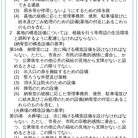
できる通路
(3)
雨水等が停滞しないようにするための排水路
(4)
墓地の規模に応じた管理事務所、便所、駐車場並びに
給水及びごみ処理のための設備
(墓地の付近にあるこれら
のものを含む。)
2
墓地の構造設備については、植栽を行う等周辺の生活環境
と調和するように配慮しなければならない。
(納骨堂の構造設備の基準)
第14条
納骨堂には、次に掲げる構造設備を設けなければな
らない。
ただし、市長が、市民の宗教的感情に適合し、か
つ、公衆衛生その他公共の福祉の見地から支障がないと認
めるときは、この限りでない。
(1)
出入口の扉を施錠するための設備
(2)
堅ろうな外壁及び屋根
(3)
消火又は防火のための設備
(4)
換気のための設備
(5)
納骨堂の規模に応じた管理事務所、便所、駐車場並び
に給水及びごみ処理のための設備
(納骨堂の付近にあるこ
れらのものを含む。)
(火葬場の構造設備の基準)
第15条
火葬場には、次に掲げる構造設備を設けなければな
らない。
ただし、市長が、市民の宗教的感情に適合し、か
つ、公衆衛生その他公共の福祉の見地から支障がないと認
めるときは、この限りでない。