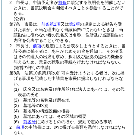
2
市長は、申請予定者が
前条
に規定する説明会を開催しない
ときは、当該説明会を開催すべきことを勧告することがで
きる。
(公表)
第7条
市長は、
前条第1項
又は
第2項
の規定による勧告を受
けた者が、正当な理由なく当該勧告に従わないときは、当
該勧告に従わない者の氏名又は名称、住所及び当該勧告の
内容を公表することができる。
2
市長は、
前項
の規定による公表をしようとするときは、当
該公表に係る者に、あらかじめその旨を通知し、その者又
はその代理人の出席を求め、釈明及び証拠の提出の機会を
与えるため、意見の聴取の手続を行わなければならない。
(経営の許可の申請)
第8条
法第10条第1項の許可を受けようとする者は、次に掲
げる事項を記載した申請書を市長に提出しなければならな
い。
(1)
氏名又は名称及び住所並びに法人にあっては、その代
表者の氏名
(2)
墓地等の名称及び所在地
(3)
墓地等の区別
(4)
墓地等の構造設備の概要
(5)
墓地にあっては、その区域の概要
(6)
前各号
に掲げるもののほか、規則で定める事項
2
前項
の申請書には、次に掲げる書類を添付しなければなら
ない。