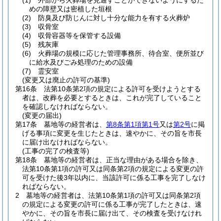
(1)
外部から火葬場を見通すことができないようにするた
めの障壁又は密植した垣根
(2)
防臭及び防じんに対し十分な能力を有する火葬炉
(3)
収骨室
(4)
収骨容器等を保管する設備
(5)
残灰庫
(6)
火葬場の規模に応じた管理事務所、待合室、便所並び
に給水及びごみ処理のための設備
(7)
霊安室
(変更又は廃止の許可の基準)
第16条
法第10条第2項の規定による許可を受けようとする
者は、改葬を必要とするときは、これが完了していること
を確認しなければならない。
(変更の届出)
第17条
墓地等の経営者は、
第8条第1項第1号
又は
第2号
に掲
げる事項に変更を生じたときは、速やかに、その旨を市長
に届け出なければならない。
(工事の完了の検査等)
第18条
墓地等の経営者は、正当な理由がある場合を除き、
法第10条第1項の許可又は同条第2項の規定による変更の許
可を受けた後3年以内に、当該許可に係る工事を完了しなけ
ればならない。
2
墓地等の経営者は、法第10条第1項の許可又は同条第2項
の規定による変更の許可に係る工事が完了したときは、速
やかに、その旨を市長に届け出て、その検査を受けなけれ