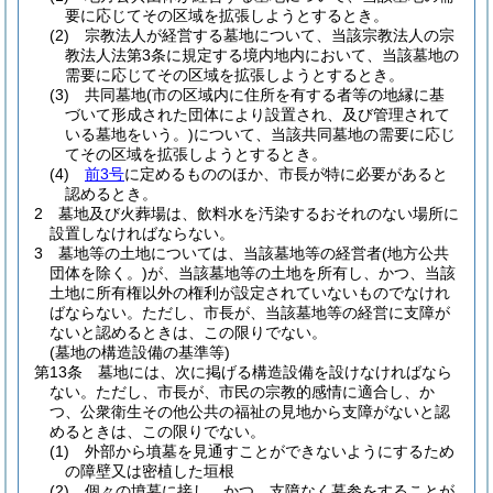
要に応じてその区域を拡張しようとするとき。
(2)
宗教法人が経営する墓地について、当該宗教法人の宗
教法人法第3条に規定する境内地内において、当該墓地の
需要に応じてその区域を拡張しようとするとき。
(3)
共同墓地
(市の区域内に住所を有する者等の地縁に基
づいて形成された団体により設置され、及び管理されて
いる墓地をいう。)
について、当該共同墓地の需要に応じ
てその区域を拡張しようとするとき。
(4)
前3号
に定めるもののほか、市長が特に必要があると
認めるとき。
2
墓地及び火葬場は、飲料水を汚染するおそれのない場所に
設置しなければならない。
3
墓地等の土地については、当該墓地等の経営者
(地方公共
団体を除く。)
が、当該墓地等の土地を所有し、かつ、当該
土地に所有権以外の権利が設定されていないものでなけれ
ばならない。
ただし、市長が、当該墓地等の経営に支障が
ないと認めるときは、この限りでない。
(墓地の構造設備の基準等)
第13条
墓地には、次に掲げる構造設備を設けなければなら
ない。
ただし、市長が、市民の宗教的感情に適合し、か
つ、公衆衛生その他公共の福祉の見地から支障がないと認
めるときは、この限りでない。
(1)
外部から墳墓を見通すことができないようにするため
の障壁又は密植した垣根
(2)
個々の墳墓に接し、かつ、支障なく墓参をすることが