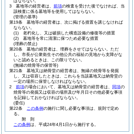
ばならない。
3
墓地等の経営者は、
前項
の検査を受けた後でなければ、当
該検査に係る墓地等を使用してはならない。
(管理の基準)
第19条
墓地等の経営者は、次に掲げる措置を講じなければ
ならない。
(1)
老朽化し、又は破損した構造設備の修復等の措置
(2)
墓地等を常に清潔に保つため必要な措置
(埋葬の禁止)
第20条
墓地の経営者は、埋葬をさせてはならない。
ただ
し、市長が公衆衛生その他公共の福祉の見地から支障がな
いと認めるときは、この限りでない。
(無縁の焼骨等の保管等)
第21条
墓地又は納骨堂の経営者は、無縁の焼骨等を発掘
し、又は収容したときは、これらを当該墓地又は納骨堂の
一定の場所に保管しなければならない。
2
前項
の場合において、墓地又は納骨堂の経営者は、
同項
の
焼骨等の発掘又は収容の場所及び年月日その他必要な事項
を記録しておかなければならない。
(委任)
第22条
この条例
の施行に関し必要な事項は、規則で定め
る。
附
則
この条例
は、平成24年4月1日から施行する。