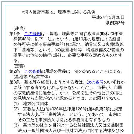
○河内長野市墓地、埋葬等に関する条例
平成24年3月28日
条例第3号
(趣旨)
第1条
この条例
は、墓地、埋葬等に関する法律
(昭和23年法
律第48号。以下「法」という。)
第10条の規定による経営
の許可等に係る事前手続並びに墓地、納骨堂又は火葬場
(以
下「墓地等」という。)
の設置場所等、構造設備及び管理の
基準その他法の施行に関し、必要な事項を定めるものとす
る。
(定義)
第2条
この条例
の用語の意義は、法の定めるところによる。
(墓地等の経営主体)
第3条
墓地等を経営しようとする者は、
次の各号
のいずれか
に該当する者でなければならない。
ただし、市長が、市民
の宗教的感情に適合し、かつ、公衆衛生その他公共の福祉
の見地から支障がないと認めるときは、この限りでない。
(1)
地方公共団体
(2)
宗教法人法
(昭和26年法律第126号)
第4条第2項に規定
する法人
(以下「宗教法人」という。)
であって、市内に
その主たる事務所又は従たる事務所を有するもの
(3)
墓地等の経営を目的とする公益社団法人又は公益財団
法人
(一般社団法人及び一般財団法人に関する法律及び公