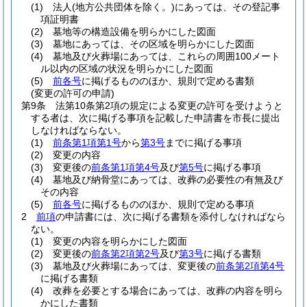
(1)
法人
(地方公共団体を除く。)
にあっては、その登記事
項証明書
(2)
墓地等の構造設備を明らかにした図面
(3)
墓地にあっては、その区域を明らかにした図面
(4)
墓地及び火葬場にあっては、これらの周囲100メート
ル以内の区域の状況を明らかにした図面
(5)
前各号
に掲げるもののほか、規則で定める書類
(変更の許可の申請)
第9条
法第10条第2項の規定による変更の許可を受けようと
する者は、次に掲げる事項を記載した申請書を市長に提出
しなければならない。
(1)
前条第1項第1号
から
第3号
までに掲げる事項
(2)
変更の内容
(3)
変更後の
前条第1項第4号
及び
第5号
に掲げる事項
(4)
墓地及び納骨堂にあっては、改葬の必要性の有無及び
その内容
(5)
前各号
に掲げるもののほか、規則で定める事項
2
前項
の申請書には、次に掲げる書類を添付しなければなら
ない。
(1)
変更の内容を明らかにした図面
(2)
変更後の
前条第2項第2号
及び
第3号
に掲げる書類
(3)
墓地及び火葬場にあっては、変更後の
前条第2項第4号
に掲げる書類
(4)
改葬を必要とする場合にあっては、改葬の内容を明ら
かにした書類