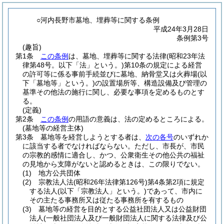
○河内長野市墓地、埋葬等に関する条例
平成24年3月28日
条例第3号
(趣旨)
第1条
この条例
は、墓地、埋葬等に関する法律
(昭和23年法
律第48号。以下「法」という。)
第10条の規定による経営
の許可等に係る事前手続並びに墓地、納骨堂又は火葬場
(以
下「墓地等」という。)
の設置場所等、構造設備及び管理の
基準その他法の施行に関し、必要な事項を定めるものとす
る。
(定義)
第2条
この条例
の用語の意義は、法の定めるところによる。
(墓地等の経営主体)
第3条
墓地等を経営しようとする者は、
次の各号
のいずれか
に該当する者でなければならない。
ただし、市長が、市民
の宗教的感情に適合し、かつ、公衆衛生その他公共の福祉
の見地から支障がないと認めるときは、この限りでない。
(1)
地方公共団体
(2)
宗教法人法
(昭和26年法律第126号)
第4条第2項に規定
する法人
(以下「宗教法人」という。)
であって、市内に
その主たる事務所又は従たる事務所を有するもの
(3)
墓地等の経営を目的とする公益社団法人又は公益財団
法人
(一般社団法人及び一般財団法人に関する法律及び公