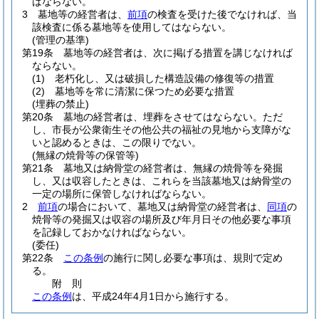
ばならない。
3
墓地等の経営者は、
前項
の検査を受けた後でなければ、当
該検査に係る墓地等を使用してはならない。
(管理の基準)
第19条
墓地等の経営者は、次に掲げる措置を講じなければ
ならない。
(1)
老朽化し、又は破損した構造設備の修復等の措置
(2)
墓地等を常に清潔に保つため必要な措置
(埋葬の禁止)
第20条
墓地の経営者は、埋葬をさせてはならない。
ただ
し、市長が公衆衛生その他公共の福祉の見地から支障がな
いと認めるときは、この限りでない。
(無縁の焼骨等の保管等)
第21条
墓地又は納骨堂の経営者は、無縁の焼骨等を発掘
し、又は収容したときは、これらを当該墓地又は納骨堂の
一定の場所に保管しなければならない。
2
前項
の場合において、墓地又は納骨堂の経営者は、
同項
の
焼骨等の発掘又は収容の場所及び年月日その他必要な事項
を記録しておかなければならない。
(委任)
第22条
この条例
の施行に関し必要な事項は、規則で定め
る。
附
則
この条例
は、平成24年4月1日から施行する。