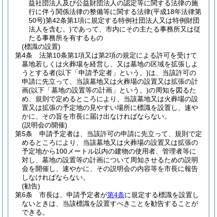
益社団法人及び公益財団法人の認定等に関する法律の施
行に伴う関係法律の整備等に関する法律
(平成18年法律第
50号)
第42条第1項に規定する特例社団法人又は特例財団
法人を含む。)
であって、市内にその主たる事務所又は従
たる事務所を有するもの
(標識の設置)
第4条
法第10条第1項又は第2項の規定による許可を受けて
墓地若しくは火葬場を経営し、又は墓地の区域を拡張しよ
うとする者
(以下「申請予定者」という。)
は、当該許可の
申請に先立って、当該墓地又は火葬場の設置又は拡張の計
画
(以下「墓地の設置等の計画」という。)
の周知を図るた
め、規則で定めるところにより、当該墓地又は火葬場の設
置又は拡張の予定地の見やすい場所に標識を設置し、速や
かに、その旨を市長に届け出なければならない。
(説明会の開催)
第5条
申請予定者は、当該許可の申請に先立って、規則で定
めるところにより、当該墓地又は火葬場の設置又は拡張の
予定地から100メートル以内の建物の使用者、管理者等に
対し、墓地の設置等の計画について周知させるための説明
会を開催し、速やかに、その説明会の内容等を市長に報告
しなければならない。
(勧告)
第6条
市長は、申請予定者が
第4条
に規定する標識を設置し
ないときは、当該標識を設置すべきことを勧告することが
できる。