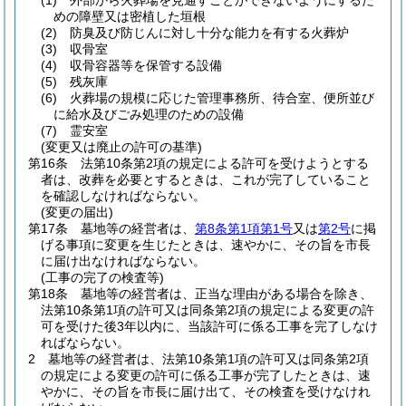
(1)
外部から火葬場を見通すことができないようにするた
めの障壁又は密植した垣根
(2)
防臭及び防じんに対し十分な能力を有する火葬炉
(3)
収骨室
(4)
収骨容器等を保管する設備
(5)
残灰庫
(6)
火葬場の規模に応じた管理事務所、待合室、便所並び
に給水及びごみ処理のための設備
(7)
霊安室
(変更又は廃止の許可の基準)
第16条
法第10条第2項の規定による許可を受けようとする
者は、改葬を必要とするときは、これが完了していること
を確認しなければならない。
(変更の届出)
第17条
墓地等の経営者は、
第8条第1項第1号
又は
第2号
に掲
げる事項に変更を生じたときは、速やかに、その旨を市長
に届け出なければならない。
(工事の完了の検査等)
第18条
墓地等の経営者は、正当な理由がある場合を除き、
法第10条第1項の許可又は同条第2項の規定による変更の許
可を受けた後3年以内に、当該許可に係る工事を完了しなけ
ればならない。
2
墓地等の経営者は、法第10条第1項の許可又は同条第2項
の規定による変更の許可に係る工事が完了したときは、速
やかに、その旨を市長に届け出て、その検査を受けなけれ