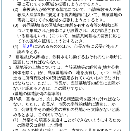
要に応じてその区域を拡張しようとするとき。
(2)
宗教法人が経営する墓地について、当該宗教法人の宗
教法人法第3条に規定する境内地内において、当該墓地の
需要に応じてその区域を拡張しようとするとき。
(3)
共同墓地
(市の区域内に住所を有する者等の地縁に基
づいて形成された団体により設置され、及び管理されて
いる墓地をいう。)
について、当該共同墓地の需要に応じ
てその区域を拡張しようとするとき。
(4)
前3号
に定めるもののほか、市長が特に必要があると
認めるとき。
2
墓地及び火葬場は、飲料水を汚染するおそれのない場所に
設置しなければならない。
3
墓地等の土地については、当該墓地等の経営者
(地方公共
団体を除く。)
が、当該墓地等の土地を所有し、かつ、当該
土地に所有権以外の権利が設定されていないものでなけれ
ばならない。
ただし、市長が、当該墓地等の経営に支障が
ないと認めるときは、この限りでない。
(墓地の構造設備の基準等)
第13条
墓地には、次に掲げる構造設備を設けなければなら
ない。
ただし、市長が、市民の宗教的感情に適合し、か
つ、公衆衛生その他公共の福祉の見地から支障がないと認
めるときは、この限りでない。
(1)
外部から墳墓を見通すことができないようにするため
の障壁又は密植した垣根
(2)
個々の墳墓に接し、かつ、支障なく墓参をすることが