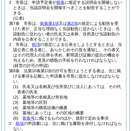
2
市長は、申請予定者が
前条
に規定する説明会を開催しない
ときは、当該説明会を開催すべきことを勧告することがで
きる。
(公表)
第7条
市長は、
前条第1項
又は
第2項
の規定による勧告を受
けた者が、正当な理由なく当該勧告に従わないときは、当
該勧告に従わない者の氏名又は名称、住所及び当該勧告の
内容を公表することができる。
2
市長は、
前項
の規定による公表をしようとするときは、当
該公表に係る者に、あらかじめその旨を通知し、その者又
はその代理人の出席を求め、釈明及び証拠の提出の機会を
与えるため、意見の聴取の手続を行わなければならない。
(経営の許可の申請)
第8条
法第10条第1項の許可を受けようとする者は、次に掲
げる事項を記載した申請書を市長に提出しなければならな
い。
(1)
氏名又は名称及び住所並びに法人にあっては、その代
表者の氏名
(2)
墓地等の名称及び所在地
(3)
墓地等の区別
(4)
墓地等の構造設備の概要
(5)
墓地にあっては、その区域の概要
(6)
前各号
に掲げるもののほか、規則で定める事項
2
前項
の申請書には、次に掲げる書類を添付しなければなら
ない。