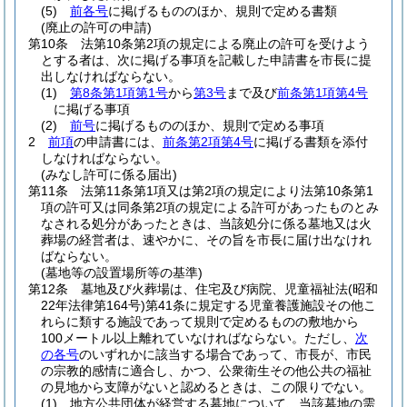
(5)
前各号
に掲げるもののほか、規則で定める書類
(廃止の許可の申請)
第10条
法第10条第2項の規定による廃止の許可を受けよう
とする者は、次に掲げる事項を記載した申請書を市長に提
出しなければならない。
(1)
第8条第1項第1号
から
第3号
まで及び
前条第1項第4号
に掲げる事項
(2)
前号
に掲げるもののほか、規則で定める事項
2
前項
の申請書には、
前条第2項第4号
に掲げる書類を添付
しなければならない。
(みなし許可に係る届出)
第11条
法第11条第1項又は第2項の規定により法第10条第1
項の許可又は同条第2項の規定による許可があったものとみ
なされる処分があったときは、当該処分に係る墓地又は火
葬場の経営者は、速やかに、その旨を市長に届け出なけれ
ばならない。
(墓地等の設置場所等の基準)
第12条
墓地及び火葬場は、住宅及び病院、児童福祉法
(昭和
22年法律第164号)
第41条に規定する児童養護施設その他こ
れらに類する施設であって規則で定めるものの敷地から
100メートル以上離れていなければならない。
ただし、
次
の各号
のいずれかに該当する場合であって、市長が、市民
の宗教的感情に適合し、かつ、公衆衛生その他公共の福祉
の見地から支障がないと認めるときは、この限りでない。
(1)
地方公共団体が経営する墓地について、当該墓地の需