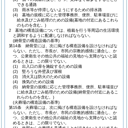
できる通路
(3)
雨水等が停滞しないようにするための排水路
(4)
墓地の規模に応じた管理事務所、便所、駐車場並びに
給水及びごみ処理のための設備
(墓地の付近にあるこれら
のものを含む。)
2
墓地の構造設備については、植栽を行う等周辺の生活環境
と調和するように配慮しなければならない。
(納骨堂の構造設備の基準)
第14条
納骨堂には、次に掲げる構造設備を設けなければな
らない。
ただし、市長が、市民の宗教的感情に適合し、か
つ、公衆衛生その他公共の福祉の見地から支障がないと認
めるときは、この限りでない。
(1)
出入口の扉を施錠するための設備
(2)
堅ろうな外壁及び屋根
(3)
消火又は防火のための設備
(4)
換気のための設備
(5)
納骨堂の規模に応じた管理事務所、便所、駐車場並び
に給水及びごみ処理のための設備
(納骨堂の付近にあるこ
れらのものを含む。)
(火葬場の構造設備の基準)
第15条
火葬場には、次に掲げる構造設備を設けなければな
らない。
ただし、市長が、市民の宗教的感情に適合し、か
つ、公衆衛生その他公共の福祉の見地から支障がないと認
めるときは、この限りでない。