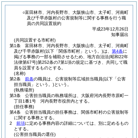
○富田林市、河内長野市、大阪狭山市、太子町、河南町
及び千早赤阪村の公害規制等に関する事務を行う職
員の共同設置規約
平成23年12月26日
知事届出
(共同設置する市町村)
第1条
富田林市、河内長野市、大阪狭山市、太子町、河南町
及び千早赤阪村
(以下「関係市町村」という。)
は、
第4条
に
掲げる事務の一部を補助させるため、地方自治法
(昭和22年
法律第67号)
第252条の7第1項の規定に基づき、共同して職
員を設置するものとする。
(名称)
第2条
前条
の職員は、公害規制等広域担当職員
(以下「公害
担当職員」という。)
という。
(執務場所)
第3条
公害担当職員の執務場所は、大阪府河内長野市原町一
丁目1番1号 河内長野市役所内とする。
(担任事務)
第4条
公害担当職員の担任事務は、関係市町村の公害規制等
に関する事務とする。
2
前項
に定める事務内容の詳細については、別に定めるもの
とする。
(公害担当職員の選任)