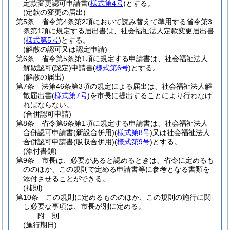
定款変更認可申請書
(
様式第4号
)
とする。
(定款の変更の届出)
第5条
省令第4条第2項において読み替えて準用する省令第3
条第1項に規定する届出書は、社会福祉法人定款変更届出書
(
様式第5号
)
とする。
(解散の認可又は認定申請)
第6条
省令第5条第1項に規定する申請書は、社会福祉法人
解散認可
(認定)
申請書
(
様式第6号
)
とする。
(解散の届出)
第7条
法第46条第3項の規定による届出は、社会福祉法人解
散届出書
(
様式第7号
)
を市長に提出することにより行わなけ
ればならない。
(合併認可申請)
第8条
省令第6条第1項に規定する申請書は、社会福祉法人
合併認可申請書
(新設合併用)
(
様式第8号
)
又は社会福祉法人
合併認可申請書
(吸収合併用)
(
様式第9号
)
とする。
(添付書類)
第9条
市長は、必要があると認めるときは、省令に定めるも
ののほか、この規則で定める申請書等に参考となる書類を
添付させることができる。
(補則)
第10条
この規則に定めるもののほか、この規則の施行に関
し必要な事項は、市長が別に定める。
附
則
(施行期日)