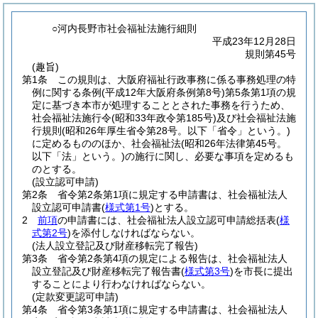
○河内長野市社会福祉法施行細則
平成23年12月28日
規則第45号
(趣旨)
第1条
この規則は、大阪府福祉行政事務に係る事務処理の特
例に関する条例
(平成12年大阪府条例第8号)
第5条第1項の規
定に基づき本市が処理することとされた事務を行うため、
社会福祉法施行令
(昭和33年政令第185号)
及び社会福祉法施
行規則
(昭和26年厚生省令第28号。以下「省令」という。)
に定めるもののほか、社会福祉法
(昭和26年法律第45号。
以下「法」という。)
の施行に関し、必要な事項を定めるも
のとする。
(設立認可申請)
第2条
省令第2条第1項に規定する申請書は、社会福祉法人
設立認可申請書
(
様式第1号
)
とする。
2
前項
の申請書には、社会福祉法人設立認可申請総括表
(
様
式第2号
)
を添付しなければならない。
(法人設立登記及び財産移転完了報告)
第3条
省令第2条第4項の規定による報告は、社会福祉法人
設立登記及び財産移転完了報告書
(
様式第3号
)
を市長に提出
することにより行わなければならない。
(定款変更認可申請)
第4条
省令第3条第1項に規定する申請書は、社会福祉法人